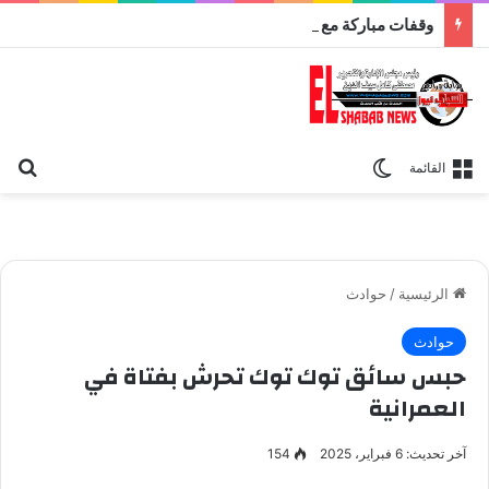
وقفات مباركة مع سورة الحج.. الجامع الأزهر يعقد اليوم ملتقى القضايا المعاصرة اليوم
بح
الوضع المظلم
القائمة
الرئيسية
/
حوادث
حوادث
حبس سائق توك توك تحرش بفتاة في
العمرانية
آخر تحديث: 6 فبراير، 2025
154