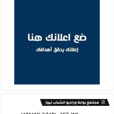
مجتمع بوابة وراديو الشباب نيوز
اجمل التهاني عقد قران أحمد وهدير