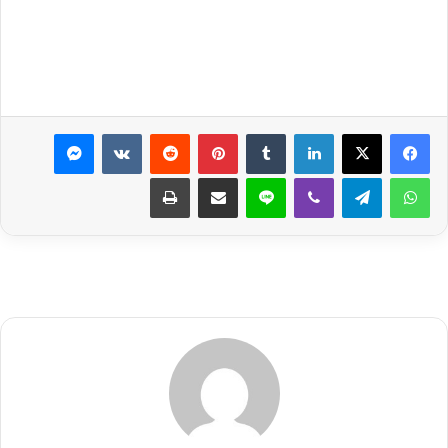
لينكدإن
بينتيريست
ماسنجر
واتساب
تيلقرام
ڤايبر
لاين
مشاركة عبر البريد
طباعة