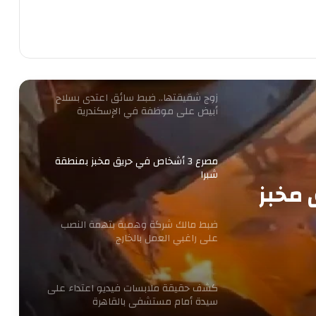
ضبط قائم على شبكة دولية لاستدراج
المراهقين عبر الإنترنت وابتزازهن بالجيزة
زوج شقيقتها.. ضبط سائق اعتدى بسلاح
أبيض على موظفة في الإسكندرية
مصرع 3 أشخاص في حريق مخبز بمنطقة
شبرا
ق مخبز
ضبط مالك شركة وهمية بتهمة النصب
على راغبي العمل بالخارج
كشف حقيقة ملابسات فيديو اعتداء على
سيدة أمام مستشفى بالقاهرة