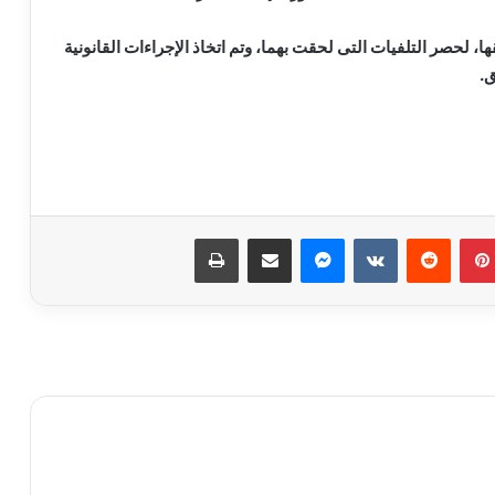
 لحصر التلفيات التى لحقت بهما، وتم اتخاذ الإجراءات القانونية
ق.
حبس سائق توك توك تحرش بفتاة في
العمرانية
بينتيريست
ماسنجر
مشاركة عبر البريد
طباعة
كشف ملابسات ادعاء شخص باختطافه من
آخرين
حبس لصوص الموبايلات في القاهرة
12 نوفمبر.. الحكم على مستريح الأدوات
الصحية