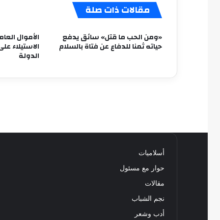
مقالات ذات صلة
«ومن الحب ما قتل» سائق يدفع
الأموال العا
حياته ثمنا للدفاع عن فتاة بالسلام
الدولة
أسلاميات
حوار مع مسئول
مقالات
نجم الشباب
أدب وشعر