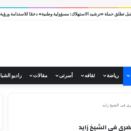
بل تطلق حملة «ترشيد الاستهلاك: مسؤولية وطنية» دعمًا للاستدامة ورؤية مصر
رياضة
ثقافه
أسرتى
مقالات
راديو الشبا
رى فى الشيخ زايد
حضرى فى الشيخ زايد