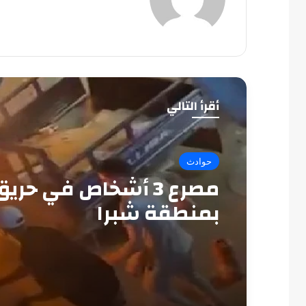
أقرأ التالي
حوادث
مصرع 3 أشخاص في حري
بمنطقة شبرا