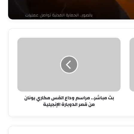
بالصور.. الحماية المدنية تواصل عمليات
إخماد حريق كورنيش مصر القديمة
بث
حبس سائق توك توك تحرش بفتاة في
العمرانية
مباشر..
مراسم
وداع
القس
كشف ملابسات ادعاء شخص باختطافه من
مكاري
آخرين
يونان
من
قصر
حبس لصوص الموبايلات في القاهرة
بث مباشر.. مراسم وداع القس مكاري يونان
الدوبارة
من قصر الدوبارة الإنجيلية
الإنجيلية
12 نوفمبر.. الحكم على مستريح الأدوات
الصحية