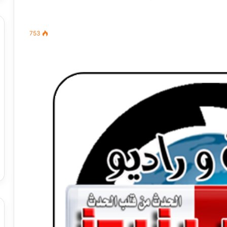
753
مصطفى
كامل
سيف
الدين
….
يكتب
ميلاد
جديد
 الدين …. يكتب
مصطفى كامل سيف الدين …. يكتب
را القرن 21
ميلاد جديد