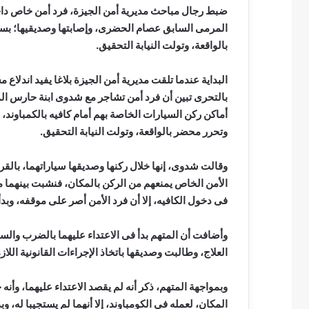
ضبط رجال مباحث مديرية أمن الجيزة، فرد أمن خاص داخل
المرمى السابق عصام الحضرى، وإصابتها وصديقيها؛ بس
بالواقعة، وتولت النيابة التحقيق.
البداية عندما تلقت مديرية أمن الجيزة بلاغا يفيد اندل
بالتحرى تبين أن فرد أمن تشاجر مع شدوى ابنة حارس 
أماكن ركن السيارات الخاصة بهم أمام كافيه بالكمباوند
وتحرر محضر بالواقعة، وتولت النيابة التحقيق.
وقالت شدوى، إنها خلال ركنها وصديقها سياراتهما، بالقر
الأمن الخاص يمنعهم من الركن بالمكان، فنشبت بينهما م
فى دخول الكافيه، إلا أن فرد الأمن أصر على موقفه، وبدأ 
وأضافت أن المتهم بدأ فى الاعتداء عليهما بالضرب وال
العلاج، وطالبت وصديقها باتخاذ الإجراءات القانونية اللاز
وبمواجهة المتهم، ذكر أنه لم يقصد الاعتداء عليهما، وأن
المكان، لعمله فى الكومباوند، إلا أنهما لم يستجيبا له،