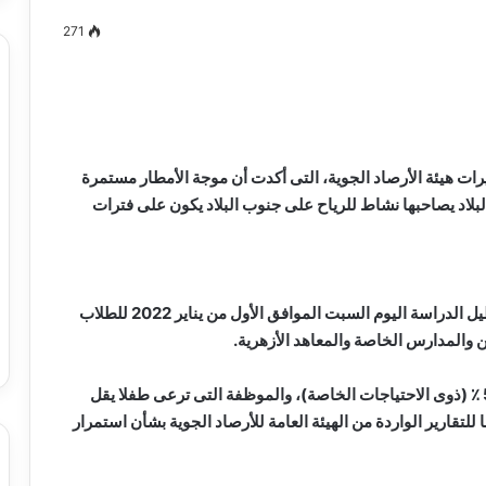
271
مصطفى
كامل
سيف
تحذيرات هيئة الأرصاد الجوية، التى أكدت أن موجة الأمطار مستمرة
الدين
البلاد يصاحبها نشاط للرياح على جنوب البلاد يكون على فترات
….
يكتب
ميلاد
جديد
 الدين …. يكتب
مصطفى كامل سيف الدين …. يكتب
وأعلن محمد الشريف، محافظ الإسكندرية، استمرار تعطيل الدراسة اليوم السبت الموافق الأول من يناير 2022 للطلاب
را القرن 21
ميلاد جديد
ن والمدارس الخاصة والمعاهد الأزهرية.
وأصدر المحافظ تعليماته بمنح العاملين المعينين ضمن 5 ٪ (ذوى الاحتياجات الخاصة)، والموظفة التى ترعى طفلا يقل
 وفقا للتقارير الواردة من الهيئة العامة للأرصاد الجوية بشأن استمرار