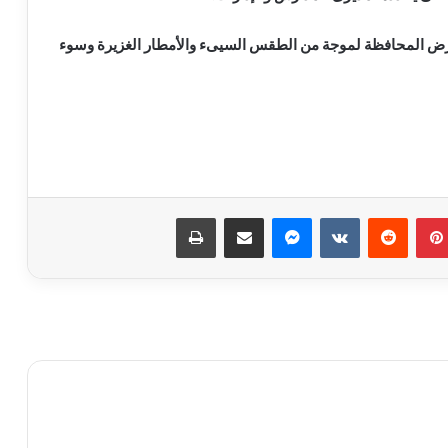
تعرض المحافظة لموجة من الطقس السيىء والأمطار الغزيرة وسوء
نجاحات مستمره للمجموعه المصريه
السويسريه
بينتيريست
ماسنجر
مشاركة عبر البريد
طباعة
ابو عقيل والحمزاوي يهنئان رافت السمان
بتوليه منصب وكيل تضامن الجيزه ويبحثان
سبل التعاون بينهما
طاقة نور تعاون جديد بين بإيدي مصرية
وعملوها ازاي
أهالي الطالبية يعلنون في مؤتمر حاشد
دعمهم لمرشحي «مستقبل وطن»