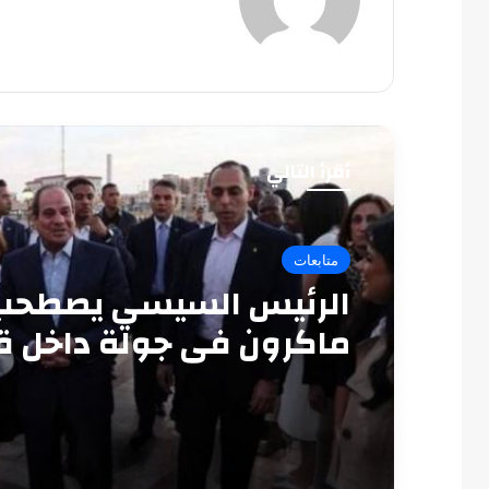
أقرأ التالي
متابعات
الرئيس السيسي يصطحب
ماكرون في جولة داخل ق
قايتباي بالإسكندرية