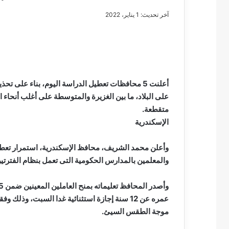
آخر تحديث: 1 يناير، 2022
مصطفى
كامل
سيف
أعلنت 5 محافظات تعطيل الدراسة اليوم، بناء على 
الدين
على البلاد، ما بين الغزيرة والمتوسطة على أغلب أنحاء 
….
متقطعة.
يكتب
الإسكندرية
مايسه
عطوه
مصطفى كامل سيف
كليوباترا
مايسه عطوه كليوبات
القرن
والمعلمين بالمدارس الحكومية التى تعمل بنظام الفترتي
21
عمره عن 12 سنة إجازة استثنائية غدا السبت، وذلك
موجة الطقس السيئ.