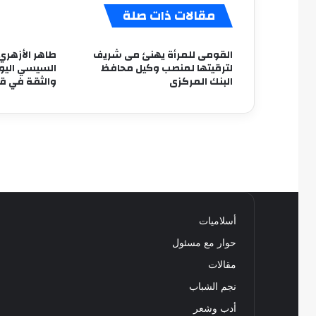
مقالات ذات صلة
القومى للمرأة يهنئ مى شريف
طاهر الأزهري
لترقيتها لمنصب وكيل محافظ
السيسي اليوم
البنك المركزى
والثقة في ق
أسلاميات
حوار مع مسئول
مقالات
نجم الشباب
أدب وشعر