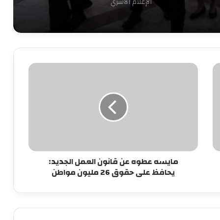
الإعلام الأسري
7 سبتمبر.. حفل توقيع ومناقشة كتاب
“قبل المأذون” للدكتورة آمال إبراهيم
مايسه
عطوه
نجاحات مستمره للمجموعه المصريه
عن
السويسريه
قانون
العمل
الجديد:
ابو عقيل والحمزاوي يهنئان رافت السمان
يحافظ
بتوليه منصب وكيل تضامن الجيزه ويبحثان
على
سبل التعاون بينهما
حقوق
مايسه عطوه عن قانون العمل الجديد:
26
طاقة نور تعاون جديد بين بإيدي مصرية
يحافظ على حقوق 26 مليون مواطن
مليون
وعملوها ازاي
مواطن
أهالي الطالبية يعلنون في مؤتمر حاشد