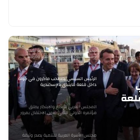
بانتخابات «الشيوخ»
من التعليم تبدأ الثورة.. ومن الفيوم نُطلق
أول مدرسة لصناعة غذاء المستقبل
مجدى البدوي: زيارة ماكرون لمصر تعد
ترسيخا لقوة العلاقات بين مصر وفرنسا
الرئيس السيسي يصطحب ماكرون في جولة
داخل قلعة قايتباي بالإسكندرية
لعة
المجلس العربي للإبداع والابتكار يطلق
مؤتمره الدولي الثاني ضمن الاحتفال بمرور
16 عاما للتنمية المستدامة
مجلس الأسرة العربية للتنمية يصدر وثيقة