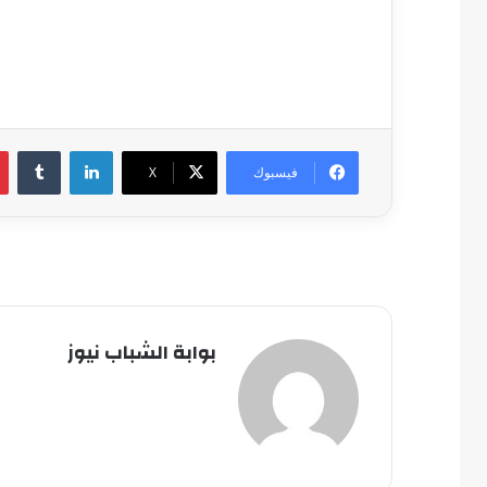
لينكدإن
فيسبوك
‫X
بوابة الشباب نيوز