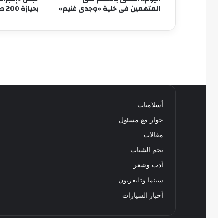
المتهمين فى خلية «وجدى غنيم»
بحيازة 200 طربة حشيش
أسلاميات
حوار مع مسئول
مقالات
نجم الشباب
أدب وشعر
سينما وتليفزيون
أخبار السيارات