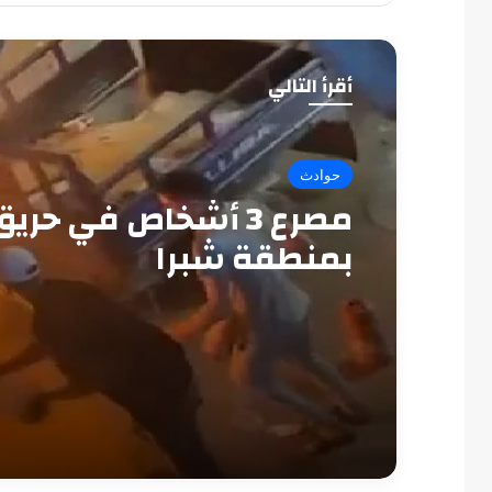
أقرأ التالي
حوادث
مصرع 3 أشخاص في حري
بمنطقة شبرا