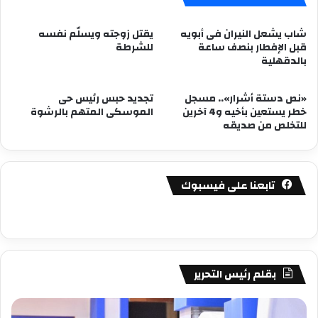
شاب يشعل النيران فى أبويه
يقتل زوجته ويسلّم نفسه
قبل الإفطار بنصف ساعة
للشرطة
بالدقهلية
«نص دستة أشرار».. مسجل
تجديد حبس رئيس حى
خطر يستعين بأخيه و4 آخرين
الموسكى المتهم بالرشوة
للتخلص من صديقه
تابعنا على فيسبوك
بقلم رئيس التحرير
مصطفى
مص