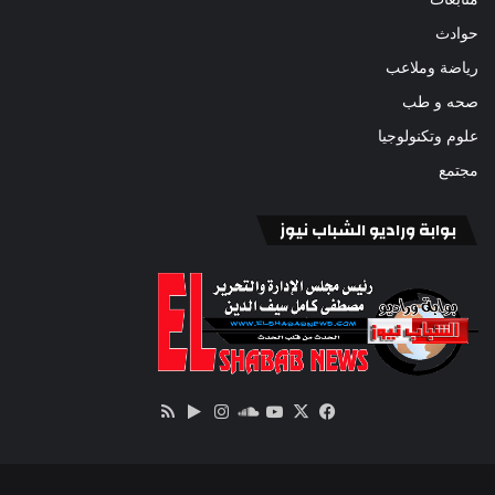
حوادث
رياضة وملاعب
صحه و طب
علوم وتكنولوجيا
مجتمع
بوابة وراديو الشباب نيوز
‫X
فيسبوك
ساوند
‫YouTube
انستقرام
‏Google
ملخص
كلاود
Play
الموقع
RSS