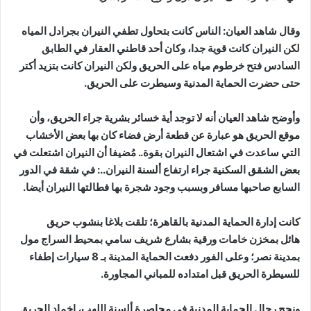
وقال شاهد العيان: الناس كانت بتحاول تطفي النيران بجرادل المياه
لكن النيران كانت قوية جدا، وكان أحد قاطني العقار في الطابق
السادس فتح خرطوم مياه على الحريق ولكن النيران كانت بتزيد أكتر
حتى حضرت الحماية المدنية وسيطرت على الحريق.
وأوضح شاهد العيان أنه لا توجد أية خسائر بشرية جراء الحريق، وأن
موقع الحريق هو عبارة عن قطعة أرض فضاء كان بها بعض الأخشاب
التي ساعدت في اشتعال النيران بقوة.. مُضيفا أن النيران اشتعلت في
بعض الشقق السكنية جراء ارتفاع ألسنة النيران..: في شقة في الدور
السابع صاحبها مسافر وبسبب وجود شجرة بها فطالتها النيران أيضا.
كانت إدارة الحماية المدنية بالقاهرة؛ تلقت بلاغا بنشوب حريق
هائل بمخزن خامات ورقية بشارع شريف سامي بمحيط السراج مول
بمدينة نصر؛ وعلى الفور دفعت الحماية المدينة بـ 8 سيارات إطفاء
للسيطرة الحريق قبل امتداده للمباني المجاورة.
ونجح رجال الحماية المدنية في محاصرة ألسنة اللهب، إخماد الحريق