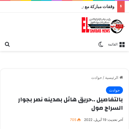
وقفات مباركة مع سورة الحج.. الجامع الأزهر يعقد اليوم ملتقى القضايا المعاصرة اليوم
بح
الوضع المظلم
القائمة
الرئيسية
/
حوادث
حوادث
بالتفاصيل ..حريق هائل بمدينه نصر بجوار
السراج مول
آخر تحديث: 19 أبريل، 2022
705