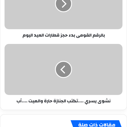
قطارات
العيد
اليوم
بالرقم القومى بدء حجز قطارات العيد اليوم
نشوى
يسري
....تكتب
الجنازة
حارة
والميت
....أب
نشوى يسري ....تكتب الجنازة حارة والميت ....أب
مقالات ذات صلة