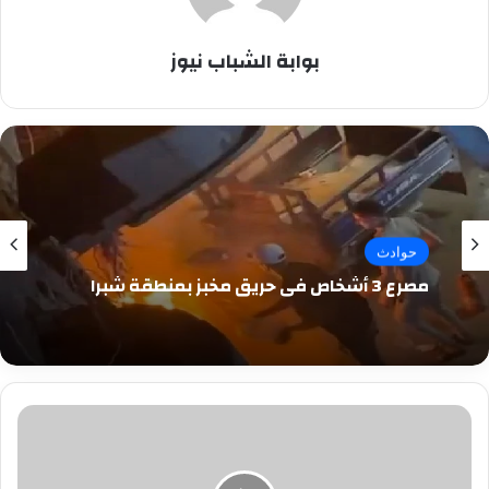
بوابة الشباب نيوز
حوادث
مصرع 3 أشخاص في حريق مخبز بمنطقة شبرا
بالرقم
القومى
بدء
حجز