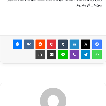
دون خسائر بشرية.
لينكدإن
بينتيريست
ماسنجر
واتساب
تيلقرام
ڤايبر
لاين
مشاركة عبر البريد
طباعة