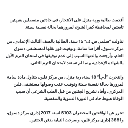
أقدمت طالبة وربة منزل على الانتحار، فى حادثين منفصلين بقريتين
تابعتين لمحافظة كفر الشيخ، لمرورهما بحالة نفسية سيئة.
تناولت “سلمى س.ف” 15 سنة، الطالبة بالصف الثالث الإعدادى، من
مركز دسوق، أقراصا سامة، وتوفيت فور نقلها لمستشفى دسوق
العام، وأرجعت والدتها السبب إلى عدم توفيقها فى امتحان الترم الأول
بالشهادة الإعدادية بينما لم تستعد لامتحان الترم الثانى.
وانتحرت “أ.م.أ” 18 سنة، ربة منزل، من مركز قلين، بتناول مادة سامة
لمرورها بحالة نفسية سيئة وتوفيت عقب وصولها مستشفى قلين
المركزى، وأفاد تشريح الجثتين من قبل الطب الشرعى أن سبب
الوفاة هبوط حاد فى الدورة الدموية والتنفسية.
تحرر عن الواقعتين المحضران 5103 لسنة 2017 إدارى مركز دسوق،
و3881 إدارى مركز قلين، وصرحت النيابة بدفن الجثتين.