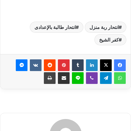
انتحار ربة منزل
انتحار طالبة بالإعدادى
كفر الشيخ
لينكدإن
بينتيريست
ماسنجر
واتساب
تيلقرام
ڤايبر
لاين
مشاركة عبر البريد
طباعة