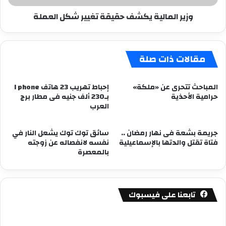
وزير المالية يكشف حقيقة تغيير شكل العملة
مقالات ذات صلة
المباحث تتحرى عن «ملكة»
إحباط تهريب 23 هاتف I phone
حرامية الأحذية
بـ230 ألف جنيه فى مطار برج
العرب
جريمة بشعة فى نهار رمضان ..
سائق توك توك يشعل النار في
فتاة تقتل والدتها بالإسماعيلية
نفسه لانفصاله عن زوجته
بالمعصرة
تابعنا على فيسبوك