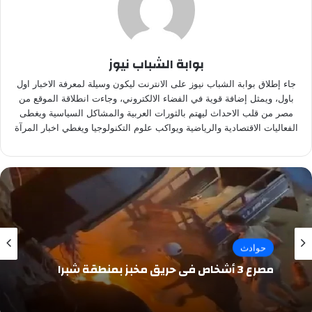
بوابة الشباب نيوز
جاء إطلاق بوابة الشباب نيوز على الانترنت ليكون وسيلة لمعرفة الاخبار اول
باول، ويمثل إضافة قوية في الفضاء الالكتروني، وجاءت انطلاقة الموقع من
مصر من قلب الاحداث ليهتم بالثورات العربية والمشاكل السياسية ويغطى
الفعاليات الاقتصادية والرياضية ويواكب علوم التكنولوجيا ويغطي اخبار المرآة
حوادث
مصرع 3 أشخاص في حريق مخبز بمنطقة شبرا