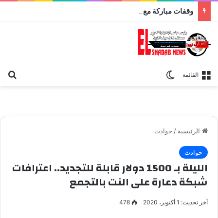
وقفات مباركة مع سورة الحج.. الجامع الأزهر يعقد اليوم ملتقى القضايا المعاصرة اليوم
بح
الوضع المظلم
القائمة
الرئيسية
/
حوادث
حوادث
الليلة بـ 1500 دولار قابلة للتجديد.. اعترافات
شبكة دعارة على النت بالتجمع
آخر تحديث: 1 أكتوبر، 2020
478