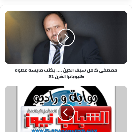
مصطفى
كامل
سيف
الدين
....
يكتب
مايسه
عطوه
كليوباترا
مصطفى كامل سيف الدين .... يكتب مايسه عطوه
القرن
كليوباترا القرن 21
21
إجرام
أسود
..
سائق
توك
توك
يعتدى
جنسيا