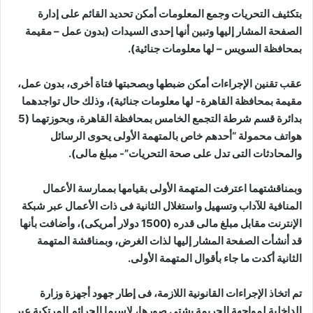
بتكثيف التحريات وجمع المعلومات أمكن تحديد القائم على إدارة
الصفحة المشار إليها وتبين أنها إحدى السيدات (بدون عمل – مقيمة
بمحافظة السويس – لها معلومات جنائية).
عقب تقنين الإجراءات أمكن ضبطها وبصحبتها فتاة أخرى، بدون عمل،
مقيمة بمحافظة القاهرة- لها معلومات جنائية)، وذلك حال تواجدهما
بدائرة قسم شرطة التجمع الخامس بمحافظة القاهرة، وبحوزتهما (5
هواتف محمولة “أحدهم خاص بالمتهمة الأولى يحوى الرسائل
والمحادثات التى تدل على صحة التحريات”- مبلغ مالى).
وبمناقشتهما اعترفت المتهمة الأولى بقيامها بممارسة الأعمال
المنافية للآداب وتسهيل واستغلال الثانية فى ذات الأعمال عبر شبكة
الإنترنت مقابل مبلغ مالى قدره (1500 دولار أمريكى)، وأضافت بأنها
قد أنشأت الصفحة المشار إليها لذات الغرض، وبمناقشة المتهمة
الثانية أكدت ما جاء بأقوال المتهمة الأولى.
تم اتخاذ الإجراءات القانونية اللازمة، فى إطار جهود أجهزة وزارة
الداخلية لمواجهة الجريمة بشتى صورها، لاسيما الجرائم المرتكبة عبر