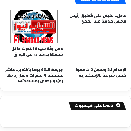
عاجل..القبض على شقيق رئيس
مجلس مدينة منيا القمح
دفن جثة سيدة انتحرت داخل
شقتها بـ«شال» فى الوراق
الإعدام لـ3 وسجن 2 هاجموا
جريمة الـ60 يومًا بأكتوبر.. عاشر
كمين شرطة بالإسكندرية
عشيقته 4 سنوات وقتل زوجها
رميًا بالرصاص بمساعدتها
تابعنا على فيسبوك