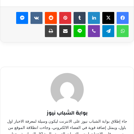
لينكدإن
بينتيريست
ماسنجر
واتساب
تيلقرام
ڤايبر
لاين
مشاركة عبر البريد
طباعة
بوابة الشباب نيوز
جاء إطلاق بوابة الشباب نيوز على الانترنت ليكون وسيلة لمعرفة الاخبار اول
باول، ويمثل إضافة قوية في الفضاء الالكتروني، وجاءت انطلاقة الموقع من
مصر من قلب الاحداث ليهتم بالثورات العربية والمشاكل السياسية ويغطى