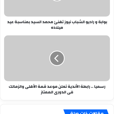
محمد
السيد
بمناسبة
بوابة و راديو الشباب نيوز تهنئ محمد السيد بمناسبة عيد
عيد
ميلاده
ميلاده
رسميا
..
رابطة
الأندية
تعلن
موعد
قمة
الأهلى
والزمالك
رسميا .. رابطة الأندية تعلن موعد قمة الأهلى والزمالك
فى
فى الدورى الممتاز
الدورى
الممتاز
مقالات ذات صلة