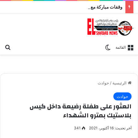
وقفات مباركة مع سورة الحج.. الجامع الأزهر يعقد اليوم ملتقى القضايا المعاصرة اليوم
بح
الوضع المظلم
القائمة
الرئيسية
/
حوادث
حوادث
العثور على طفلة رضيعة داخل كيس
بلاستيك بمترو الشهداء
آخر تحديث: 16 أكتوبر، 2021
341