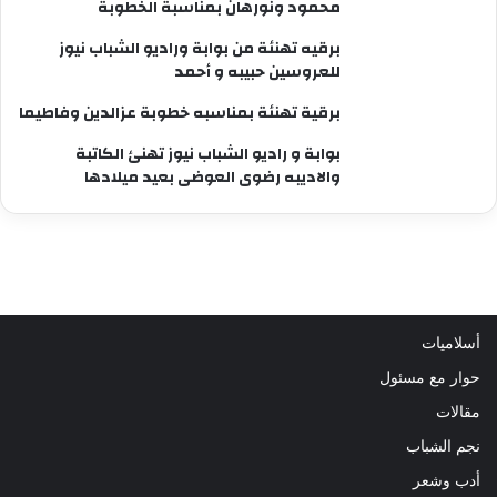
محمود ونورهان بمناسبة الخطوبة
برقيه تهنئة من بوابة وراديو الشباب نيوز
للعروسين حبيبه و أحمد
برقية تهنئة بمناسبه خطوبة عزالدين وفاطيما
بوابة و راديو الشباب نيوز تهنئ الكاتبة
والاديبه رضوى العوضى بعيد ميلادها
أسلاميات
حوار مع مسئول
مقالات
نجم الشباب
أدب وشعر