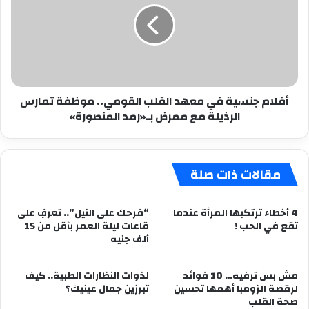
معهد
القلب
القومي..
موظفة
تمارس
الرذيلة
أفلام جنسية في معهد القلب القومي.. موظفة تمارس
مع
الرذيلة مع ممرض بـ«رمد المنصورة»
ممرض
بـ«رمد
المنصورة»
مقالات ذات صلة
4 أخطاء ترتكبها المرأة عندما
“فرحك على النيل”.. تعرفِ على
تقع في الحب !
قاعات ليلة العمر بأقل من 15
ألف جنيه
مش بس ترفيه… 10 فوائد
لذوات النظارات الطبية.. كيف
لرقصة الزومبا أهمها تحسين
تبرزين جمال عينيك؟
صحة القلب