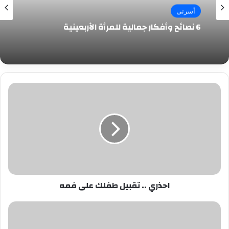
أسرتى
6 نصائح وأفكار جمالية للمرأة الأربعينية
احذري
..
تقبيل
طفلك
على
فمه
احذري .. تقبيل طفلك على فمه
أفلام
جنسية
في