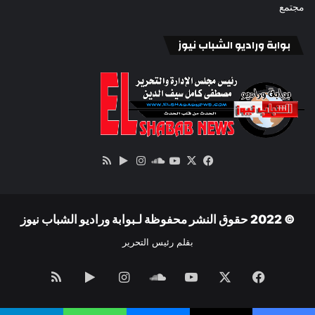
مجتمع
بوابة وراديو الشباب نيوز
‫X
فيسبوك
ساوند
‫YouTube
انستقرام
‏Google
ملخص
كلاود
Play
الموقع
RSS
© 2022 حقوق النشر محفوظة لـبوابة وراديو الشباب نيوز
بقلم رئيس التحرير
فيسبوك
‫X
‫YouTube
ساوند
انستقرام
‏Google
ملخص
كلاود
Play
الموقع