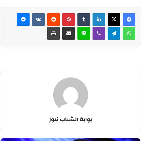
لينكدإن
بينتيريست
ماسنجر
واتساب
تيلقرام
ڤايبر
لاين
مشاركة عبر البريد
طباعة
بوابة الشباب نيوز