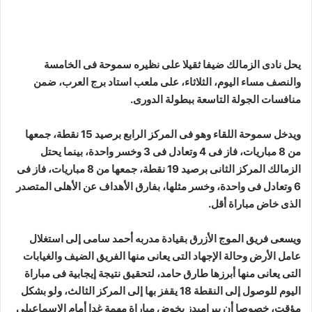
يحل نادى الزمالك ضيفا ثقيلا على نظيره سموحة فى الخامسة
والنصف مساء اليوم، الثلاثاء، على ملعب استاد برج العرب، ضمن
منافسات الجولة التاسعة ببطولة الدورى.
ويدخل سموحة اللقاء وهو فى المركز الرابع برصيد 15 نقطة، جمعها
من 8 مباريات، فاز فى 4 وتعادل فى 3 وخسر واحدة، بينما يحتل
الزمالك المركز الثانى برصيد 19 نقطة، جمعها من 8 مباريات، فاز فى
6 وتعادل فى واحدة، وخسر مثلها، بفارق الأهداف عن الأهلى المتصدر
الذى خاض مباراة أقل.
ويسعى فريق الموج الأزرق بقيادة مدربه أحمد سامى إلى استغلال
عامل الأرض وحالة الإجهاد التى يعانى منها الفريق الضيف والغيابات
التى يعانى منها أبرزها طارق حامد، لتحقيق نتيجة إيجابية فى مباراة
اليوم للوصول إلى النقطة 18 يقفز بها إلى المركز الثالث، ولو بشكل
مؤقت، خصوصا أن بيراميدز يخوض مباراة مهمة غدا أمام الإسماعيلى