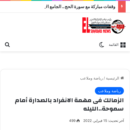
وقفات مباركة مع سورة الحج.. الجامع الأزهر يعقد اليوم ملتقى القضايا المعاصرة اليوم
بح
الوضع المظلم
القائمة
الرئيسية
/
رياضة وملاعب
رياضة وملاعب
الزمالك فى مهمة الانفراد بالصدارة أمام
سموحة..الليله
آخر تحديث: 15 فبراير، 2022
499