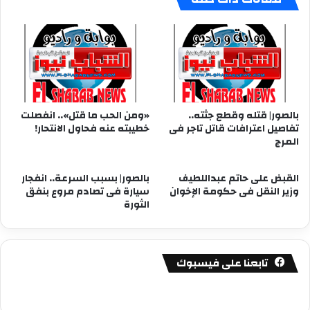
بالصور| قتله وقطع جثته..
«ومن الحب ما قتل».. انفصلت
تفاصيل اعترافات قاتل تاجر فى
خطيبته عنه فحاول الانتحار!
المرج
القبض على حاتم عبداللطيف
بالصور| بسبب السرعة.. انفجار
وزير النقل فى حكومة الإخوان
سيارة فى تصادم مروع بنفق
الثورة
تابعنا على فيسبوك