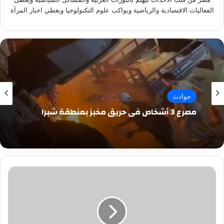
الفعاليات الاقتصادية والرياضية ويواكب علوم التكنولوجيا ويغطي اخبار المرآة
حوادث
مصرع 3 أشخاص في حريق مخبز بمنطقة شبرا
نجمة
«آراب
أيدول»
تشدو
بروائع
الفن