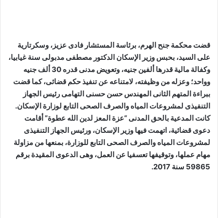
قضت محكمة جنح الهرم، برئاسة المستشار فادى عزيز، وسكرتارية
على السيد، بحبس وزير الإسكان الدكتور مصطفى مدبولى سنة غيابيا،
وكفالة مالية قدرها ألفين جنيه، وتعويض مدنى قدره 30 ألف جنيه
وواحد؛ وعزله من وظيفته، لامتناعه عن تنفيذ حكم قضائى، كما قضت
ببراءة المتهم الثانى المهندس حسن حسنى التهامى رئيس الجهاز
التنفيذى لمشروعات المياه والصرف الصحى التابع لوزارة الإسكان.
كانت المدعية بالحق المدنى “عزة المعز لدين الله عطوة” أقامت
دعوى قضائية، اتهمت فيها وزير الإسكان، ورئيس الجهاز التنفيذى
لمشروعات المياه والصرف الصحى التابع للوزارة، بمنعها من مزاولة
مهام عملها، وتوقيفها تعسفيا عن العمل، وهى الدعوى المقيدة برقم
59865 سنة 2017.