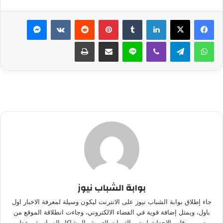
لينكدإن
بينتيريست
ماسنجر
واتساب
تيلقرام
ڤايبر
لاين
مشاركة عبر البريد
طباعة
بوابة الشباب نيوز
جاء إطلاق بوابة الشباب نيوز على الانترنت ليكون وسيلة لمعرفة الاخبار اول
باول، ويمثل إضافة قوية في الفضاء الالكتروني، وجاءت انطلاقة الموقع من
مصر من قلب الاحداث ليهتم بالثورات العربية والمشاكل السياسية ويغطى