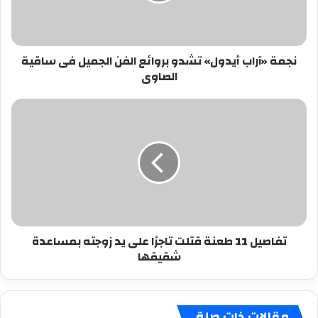
الجميل
فى
ساقية
نجمة «آراب أيدول» تشدو بروائع الفن الجميل فى ساقية
الصاوى
الصاوى
تفاصيل
11
طعنة
قتلت
تاجرًا
على
يد
زوجته
بمساعدة
تفاصيل 11 طعنة قتلت تاجرًا على يد زوجته بمساعدة
شقيقها
شقيقها
مقالات ذات صلة