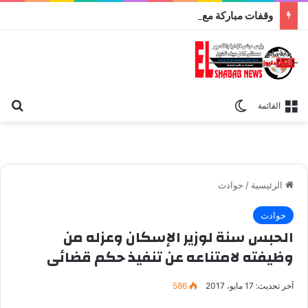
وقفات مباركة مع سورة الحج.. الجامع الأزهر يعقد اليوم ملتقى القضايا المعاصرة اليوم
بح
الوضع المظلم
القائمة
الرئيسية
/
حوادث
حوادث
الحبس سنة لوزير الإسكان وعزله من
وظيفته لامتناعه عن تنفيذ حكم قضائى
آخر تحديث: 17 مايو، 2017
586