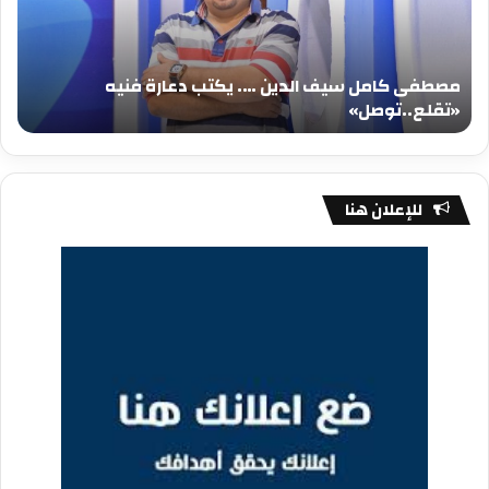
يكتب
يكت
دعارة
عيد
فنيه
المي
مصطفى كامل سيف الدين …. يكتب دعارة فنيه
«تقلع..توصل»
الم
«تقلع..توصل»
م
للإعلان هنا