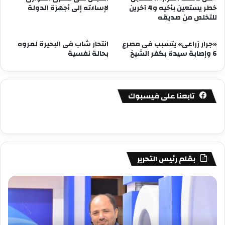
خطر يستعين بأخيه و4 آخرين
لإساءته إلى أجهزة الدولة
للتخلص من صديقه
«جرار زراعى» يتسبب فى مصرع
انتحار شاب فى البحيرة لمروه
6 وإصابة سيدة بكفر الشيخ
بحالة نفسية
تابعنا على فيسبوك
بقلم رئيس التحرير
مصطفى
مص
كامل
كام
سيف
سي
الدين
الد
….
….