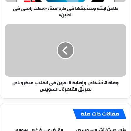
الطين»
طاعن ابنته وعشيقها فى كرداسة: «حطت راسى فى
الطين»
وفاة
4
أشخاص
وإصابة
8
آخرين
فى
انقلاب
ميكروباص
وفاة 4 أشخاص وإصابة 8 آخرين فى انقلاب ميكروباص
بطريق
بطريق القاهرة ـ السويس
القاهرة
ـ
السويس
مقالات ذات صلة
«نص دستة أشرار».. مسجل
القبض على فكرى الهوارى