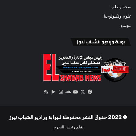
صحه و طب
علوم وتكنولوجيا
مجتمع
بوابة وراديو الشباب نيوز
‫X
فيسبوك
ساوند
‫YouTube
انستقرام
‏Google
ملخص
كلاود
Play
الموقع
RSS
© 2022 حقوق النشر محفوظة لـبوابة وراديو الشباب نيوز
بقلم رئيس التحرير