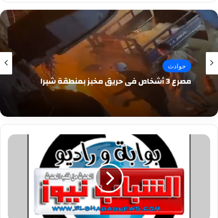
حوادث
مصرع 3 أشخاص في حريق مخبز بمنطقة شبرا
طاعن
ابنته
وعشيقها
فى
كرداسة:
«حطت
راسى
فى