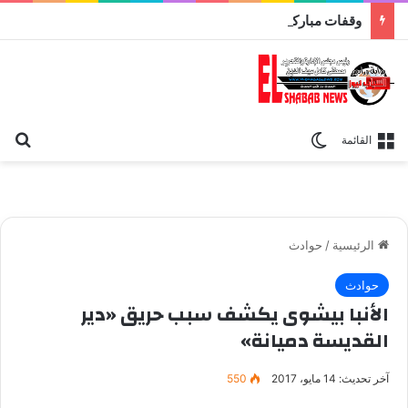
وقفات مباركة مع سورة الحج.. الجامع الأزهر يعقد اليوم ملتقى القضايا المعاصرة اليوم
بح
الوضع المظلم
القائمة
الرئيسية
/
حوادث
حوادث
الأنبا بيشوى يكشف سبب حريق «دير
القديسة دميانة»
آخر تحديث: 14 مايو، 2017
550