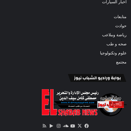
أخبار السيارات
متابعات
حوادث
رياضة وملاعب
صحه و طب
علوم وتكنولوجيا
مجتمع
بوابة وراديو الشباب نيوز
‫X
فيسبوك
ساوند
‫YouTube
انستقرام
‏Google
ملخص