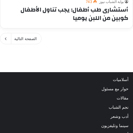
بوابة الشباب نيوز
743
أستشارى طب أطفال: يجب تناول الأطفال
كوبين من اللبن يوميا
الصفحة التالية
أسلاميات
حوار مع مسئول
مقالات
نجم الشباب
أدب وشعر
سينما وتليفزيون