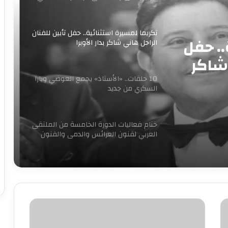
تكريما لمسيرة استثنائية.. حفل تأبين للفنان
.. حفل
الراحل هاني شاكر بدار الأوبرا
 شاكر
10 حلقات.. «الأستاذ» يجمع العوضي ويارا
السكري من جديد
ختام فعاليات الدورة الخامسة من الملتقى
العربي لفنون العرائس والدمى والفنون
المجاورة
«آخر جولة» يفتتح مبادرة 100 ليلة عرض
بالإسكندرية ليلة رأس السنه
عمها
أنصف
مسلسل “إمام الدعاة” أبرز أعمال الراحل
نبيل الغول
زوجها..