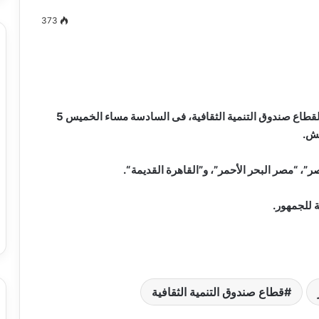
373
مصطفى
كامل
سيف
تنظم قاعة سينما الهناجر بساحة الأوبرا المصرية التابعة لقطاع صندوق التنمية الثقافية، فى السادسة مساء الخميس 5
الدين
يش.
….
يكتب
 “مصر البحر الأحمر”، و”القاهرة القديمة “.
ميلاد
جديد
 الدين …. يكتب
مصطفى كامل سيف الدين …. يكتب
ة للجمهور.
را القرن 21
ميلاد جديد
قطاع صندوق التنمية الثقافية
مسلسل “إمام الدعاة” أبرز أعمال الراحل
نبيل الغول