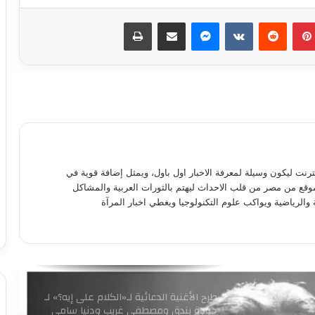
بينتيريست
ماسنجر
مشاركة عبر البريد
طباعة
روجينا لـ أشرف زكي: حبيب عمري وتاج
راسي.. ربنا يحفظ عمرك ليا ولبناتك
9 ملايين جنيه.. إجمالي إيرادات فيلم
«الست» لـ منى زكي في 4 أيام
متحف الفنون الشعبية بأكاديمية الفنون
نترنت ليكون وسيلة لمعرفة الاخبار اول باول، ويمثل إضافة قوية في
يستقبل طلاب المعهد العالي للفنون
موقع من مصر من قلب الاحداث ليهتم بالثورات العربية والمشاكل
التطبيقية بأكتوبر
 والرياضية ويواكب علوم التكنولوجيا ويغطي اخبار المرآة
برعاية وزير الثقافة إطلاق مبادرة ” فلنذهب
اليهم “
طرح الأغنية الدعائية لـ«الكلام على إيه؟» لـ
حودة بندق ومصطفى غريب ودنيا سامي