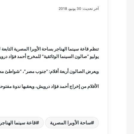
آخر تحديث: 30 يونيو، 2018
مصطفى
كامل
سيف
الدين
يوليو “صالون السينما الوثائقية” للمخرج أحمد فؤاد درو
….
يكتب
ويعرض الصالون أربعة أفلام: “جنوب مصر”، “شواطئ مصر”،
مايسه
عطوه
مصطفى كامل سيف
كليوباترا
الأفلام من إخراج أحمد فؤاد درويش، ويعقبها ندوة مفتوح
مايسه عطوه كليوبات
القرن
21
ساحة الأوبرا المصرية
قاعة سينما الهناجر