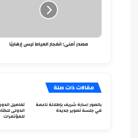
العياط
ليس
إرهابيًا
مصدر أمنى: انفجار العياط ليس إرهابيًا
مقالات ذات صلة
بالصور |سارة شريف بإطلالة ناعمة
في جلسة تصوير جديدة
الدولى للكتاب
للمؤتمرات