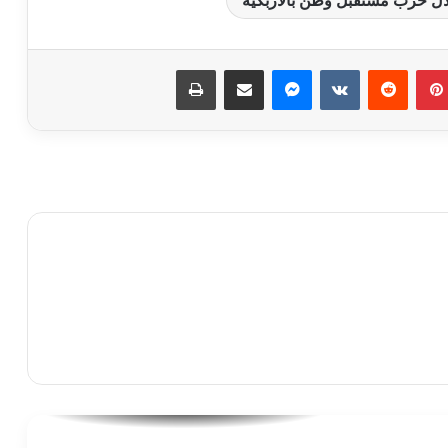
سناء الغول …. تكتب الفرح يليق بنا «بيت
العز»
بينتيريست
ماسنجر
مشاركة عبر البريد
طباعة
اجمل التهانى للطالبتان سلمى إسماعيل
وسلمى هانى اوائل الشهادة الاعدادية
بالاسماعيلية
بالفيديو|الشيخ مينا عاطف يطرح احدث
اغانيه عِشْرة عُمر
منسق الحوار الوطنى يدعو الكيانات
السياسية والنقابية سرعة إرسال مرشحيهم
لجلسات اللجان
محمد سعد ووليد توفيق بالأحضان أثناء
مقابلتهما الأخيرة بأحد المطاعم