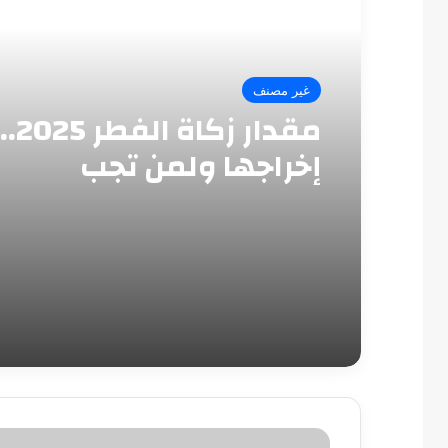
أقرأ التالي
غير مصنف
مقدار
إخراجها ولمن تجب
السيسي