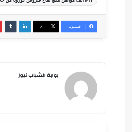
لينكدإن
فيسبوك
‫X
بوابة الشباب نيوز