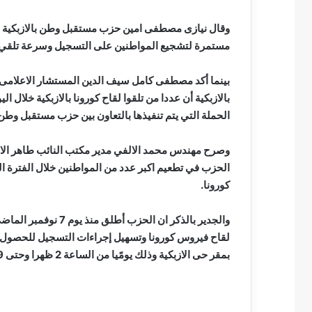
وقال نيازى مصطفى امين حزب مستقبل وطن بالازبكية ان 
مستمرة لتشجيع المواطنين على التسجيل وسرعة تلقي لق
بينما أكد مصطفى كامل سيف الدين المستشار الاعلامى 
الحملة التي يتم تنفيذها بالتعاون بين حزب مستقبل وطن و
وصرح مهندس محمد الالفي مدير مكتب النائب طاهر الازه
الحزب في تطعيم اكبر عدد من المواطنين خلال الفترة ا
كورونا.
والجدير بالذكر ان ال
لقاح فيروس كورونا وتسهيل إجراءات التسجيل للحصول ع
بمقر حى الازبكية وذلك يومًيا من الساعة 2 ظهرا وحتى 9 مساء