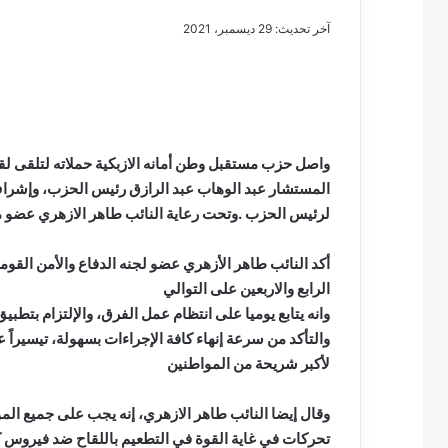
آخر تحديث: 29 ديسمبر، 2021
مصطفى
كامل
سيف
واصل حزب مستقبل وطن أمانه الازبكية حملاته لتلقى لقاح
الدين
المستشار عبد الوهاب عبد الرازق رئيس الحزب، وإشراف
….
لرئيس الحزب .وتحت رعاية النائب طاهر الازهري عضو م
يكتب
مايسه
أكد النائب طاهر الأزهري عضو لجنه الدفاع والأمن القو
عطوه
مصطفى كامل سيف
كليوباترا
الرابع والاربعين على التوالي
مايسه عطوه كليوبات
القرن
وانه يتابع يوميا على انتظام عمل الفرق، والإلتزام بتطبيق 
21
والتأكد من سرعة إنهاء كافة الإجراءات بسهولة، تيسيراً
لأكبر شريحة من المواطنين
وقال إيضا النائب طاهر الازهري، إنه يجب على جميع الم
تحركات في غاية القوة في التطعيم باللقاح ضد فيروس ك