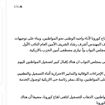
374
مصطفى
كامل
سيف
 كورونا لأداء واجبه الوطنى نحو المواطنين، وبناء على توجيهات
الدين
 المهندس أشرف رشاد الشريف الأمين العام النائب الأول
….
جلس النواب وأ. نيازى مصطفى أمين الحزب بالازبكية.
يكتب
ميلاد
مى بمجلس النواب ان هناك إقبال كبير لتسجيل المواطنين لليوم
جديد
 الدين …. يكتب
مصطفى كامل سيف الدين …. يكتب
را القرن 21
ميلاد جديد
الإجراءات الوقائية والتدابير الاحترازية أثناء التسجيل والتطعيم،
 على المواطنين، وذلك بمقر رئاسة حى الازبكية لوصول الخدمة
واطنين، الذهاب للتسجيل لتلقى لقاح كورونا، مضيفا أن هناك
ورونا