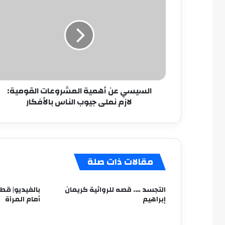
عن
أهمية
المشروعات
القومية:
لازم
نملى
جيوب
الناس
السيسي عن أهمية المشروعات القومية:
بالأفكار
لازم نملى جيوب الناس بالأفكار
مقالات ذات صلة
التجسد …. قصه للروائية كريمان
بالفيديو| قط
إبراهيم
أمام المرآة