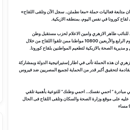
متابعة فعاليات حملة «معا نطمئن.. سجل الآن وتلقى اللقاح»
اح كورونا في نفس اليوم، بمنطقه الازبكية.
للنائب طاهر الازهري وامين الاعلام لحزب مستقبل وطن
بالازبكية أن عددا من تلقوا لقاح كورونا بالازبكية خلال اليوم الرابع والأربعين 10800 مواطنا ممن تلقوا اللقاح من خلال
 مديرية الصحة بالازبكية لتطعيم المواطنين بلقاح كورونا.
ري ان هذه الحملة تأتى في اطار إستيراتيجية الدولة وبمشاركة
لقادمة لتحقيق أكبر قدر من الحماية لجميع المصريين ضد فيروس
حزب أطلق منذ يوم 7 نوفمبر الماضي مبادرة ” احمي نفسك… احمي وطنك” للتوعية بأهمية تلقي
ليه على موقع وزارة الصحة والسكان وتلقى اللقاح فى الحال