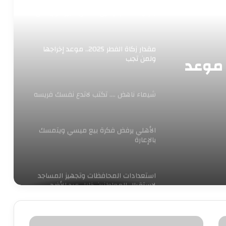
ابو عقيل والحمزاوي يهنئان رافت السمان
بتوليه منصب وكيل تضامن الجيزه ويبحثان
سبل التعاون بينهما
مقدار زكاة الفطر 2025.. موعد إخراجها
 زكاة الفطر 2025.. موعد
ولمن تجب
شيماء ناهض …. تكتب لاتدع نفسك فريسه
الأهلي يرفض فكرة بيع ميسي ويتمسك
بالإعارة
استعدادات المحافظات وتجهيز المساجد
لاستقبال المواطنين خلال عيد الأضحى
سناء الغول …. تكتب الفرح يليق بنا «بيت
نهال