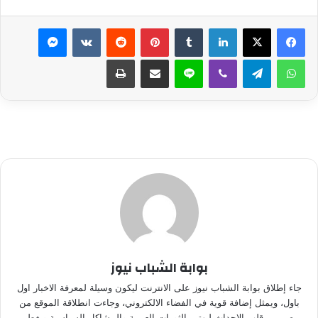
لينكدإن
بينتيريست
ماسنجر
واتساب
تيلقرام
ڤايبر
لاين
مشاركة عبر البريد
طباعة
بوابة الشباب نيوز
جاء إطلاق بوابة الشباب نيوز على الانترنت ليكون وسيلة لمعرفة الاخبار اول
باول، ويمثل إضافة قوية في الفضاء الالكتروني، وجاءت انطلاقة الموقع من
مصر من قلب الاحداث ليهتم بالثورات العربية والمشاكل السياسية ويغطى