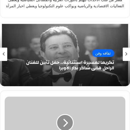
الفعاليات الاقتصادية والرياضية ويواكب علوم التكنولوجيا ويغطي اخبار المرآة
ثقافه وفن
تكريما لمسيرة استثنائية.. حفل تأبين للفنان
الراحل هاني شاكر بدار الأوبرا
القبض
على
تاجر
أسلحة
نارية
ومخدرات