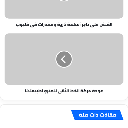
فى
قليوب
القبض على تاجر أسلحة نارية ومخدرات فى قليوب
عودة
حركة
الخط
الثانى
للمترو
لطبيعتها
عودة حركة الخط الثانى للمترو لطبيعتها
مقالات ذات صلة