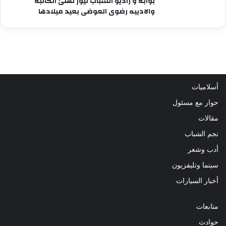
بوابة و راديو الشباب نيوز تهنئ الكاتبة
والاديبه رضوى العوضى بعيد ميلادها
أسلاميات
حوار مع مسئول
مقالات
نجم الشباب
أدب وشعر
سينما وتليفزيون
أخبار السيارات
متابعات
حوادث