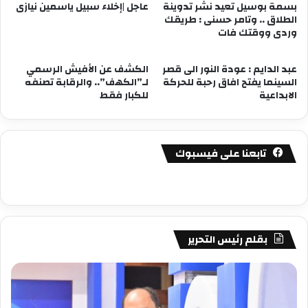
بسمة بوسيل تعيد نشر تدوينة
عاجل |إخلاء سبيل ياسمين نيازى
الطلاق .. وتامر حسنى : طريقك
وردى ووقتك فات
عبد الدايم : عودة النور الى قصر
الكشف عن الأفيش الرسمي
السينما يفتح افاق رحبة للحركة
لـ”الكهف”.. والرقابة تصنفه
الابداعية
للكبار فقط
تابعنا على فيسبوك
بقلم رئيس التحرير
مصطفى
مص
كامل
كام
سيف
سي