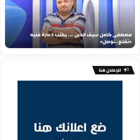
الدين
الد
….
….
يكتب
يكت
دعارة
عيد
فنيه
المي
مصطفى كامل سيف الدين …. يكتب دعارة فنيه
«تقلع..توصل»
الم
«تقلع..توصل»
م
للإعلان هنا