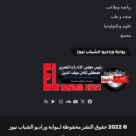
رياضة وملاعب
صحه و طب
علوم وتكنولوجيا
مجتمع
بوابة وراديو الشباب نيوز
‫X
فيسبوك
ساوند
‫YouTube
انستقرام
‏Google
ملخص
كلاود
Play
الموقع
RSS
© 2022 حقوق النشر محفوظة لـبوابة وراديو الشباب نيوز