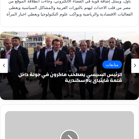
باول، ويمثل إضافة قوية في الفضاء الالكتروني، وجاءت انطلاقة الموقع من
مصر من قلب الاحداث ليهتم بالثورات العربية والمشاكل السياسية ويغطى
الفعاليات الاقتصادية والرياضية ويواكب علوم التكنولوجيا ويغطي اخبار المرآة
متابعات
الرئيس السيسي يصطحب ماكرون في جولة داخل
قلعة قايتباي بالإسكندرية
"صحة
البرلمان"
تستدعي
هالة