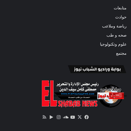
متابعات
حوادث
رياضة وملاعب
صحه و طب
علوم وتكنولوجيا
مجتمع
بوابة وراديو الشباب نيوز
‫X
فيسبوك
ساوند
‫YouTube
انستقرام
‏Google
ملخص
كلاود
Play
الموقع
RSS