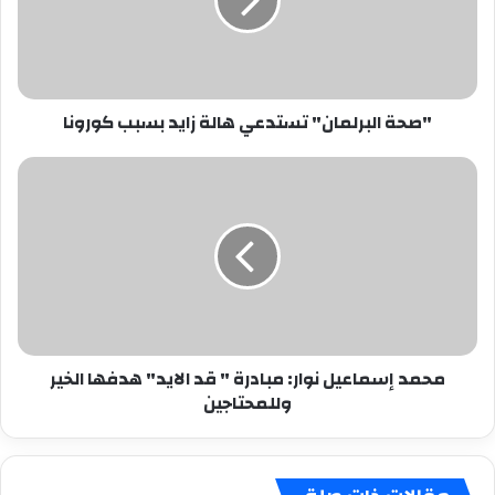
زايد
بسبب
كورونا
"صحة البرلمان" تستدعي هالة زايد بسبب كورونا
محمد
إسماعيل
نوار:
مبادرة
"
قد
الايد"
هدفها
الخير
محمد إسماعيل نوار: مبادرة " قد الايد" هدفها الخير
وللمحتاجين
وللمحتاجين