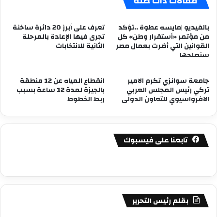
مقالات ذات صلة
بالفيديو |مايسه عطوة ..تؤكد
تعرف على أبرز 20 دائرة ساخنة
من مؤتمر «أستقرار وطن» كل
تجرى فيها الإعادة بالمرحلة
القوانين التي أضرت بعمال مصر
الثانية للانتخابات
سنصلحها
جامعة سوانزي تكرم الامير
انقطاع المياه عن 12 منطقة
تركي رئيس المجلس العربي
بالجيزة لمدة 12 ساعة بسبب
الافرواسيوي للتعاون الدولى
ربط الخطوط
تابعنا على فيسبوك
بقلم رئيس التحرير