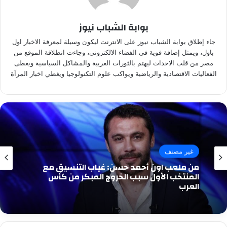
بوابة الشباب نيوز
جاء إطلاق بوابة الشباب نيوز على الانترنت ليكون وسيلة لمعرفة الاخبار اول
باول، ويمثل إضافة قوية في الفضاء الالكتروني، وجاءت انطلاقة الموقع من
مصر من قلب الاحداث ليهتم بالثورات العربية والمشاكل السياسية ويغطى
الفعاليات الاقتصادية والرياضية ويواكب علوم التكنولوجيا ويغطي اخبار المرآة
غير مصنف
من ملعب اون أحمد حسن: غياب التنسيق مع
المنتخب الأول سبب الخروج المبكر من كأس
العرب