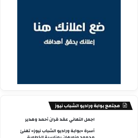
مجتمع بوابة وراديو الشباب نيوز
اجمل التهاني عقد قران أحمد وهدير
أسرة «بوابة وراديو الشباب نيوز» تهنئ
محمود ونورهان بمناسبة الخطوبة