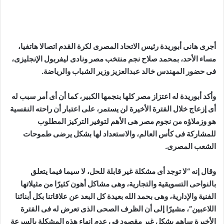
أجرى هانى أبوريدة رئيس الاتحاد المصرى لكرة القدم اتصالا هاتفيا،
مساء الأحد، بمحمد صلاح نجم منتخب مصر ونادى ليفربول الإنجليزى،
فى حضور المهندس خالد عبدالعزيز وزير الشباب والرياضة.
وأكد أبوريدة له اعتزاز مصر كلها بنجمها الكبير، كما أن أى أمر سبب له
أى إزعاج خلال الفترة الأخيرة لن يستمر، على اعتبار أن راحته النفسية
هو وزملاؤه من نجوم مصر هى الأهم لتوفير التركيز المطلوب
للمشاركة فى كأس العالم، والاستعداد لها بشكل يرضى طموحات
الشعب المصرى.
وقال إنه “لا توجد أى مشكلة غير قابلة للحل، لا سيما فيما يتعلق
بالنواحى التسويقية والتجارية، وهى مشاكل أهون كثيرًا من مثيلاتها
الفنية والإدارية، وهى بحمد الله بعيدة كل البعد عن علاقاتنا بكل أبنائنا
اللاعبين”، مشيرًا إلى أن الظرف الصحى الذى تعرض له فى الفترة
الأخيرة ساهم بشكل غير مقصود فى عدم إنهاء هذه المشكلة بالسرعة