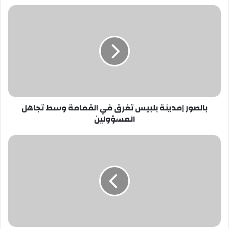
بالصور
|
مدينة
بلبيس
تغرق
في
القمامة
وسط
تجاهل
بالصور |مدينة بلبيس تغرق في القمامة وسط تجاهل
المسؤولين
المسؤولين
عاجل..
حذف
صورة
«محمد
صلاح»
من
طائرة
منتخب
مصر