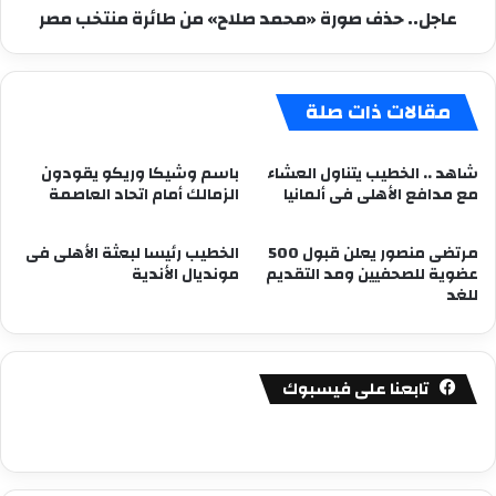
عاجل.. حذف صورة «محمد صلاح» من طائرة منتخب مصر
مقالات ذات صلة
شاهد .. الخطيب يتناول العشاء
باسم وشيكا وريكو يقودون
مع مدافع الأهلى فى ألمانيا
الزمالك أمام اتحاد العاصمة
مرتضى منصور يعلن قبول 500
الخطيب رئيسا لبعثة الأهلى فى
عضوية للصحفيين ومد التقديم
مونديال الأندية
للغد
تابعنا على فيسبوك