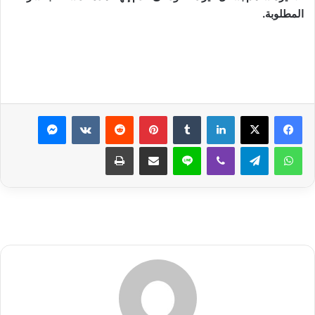
المطلوبة.
لينكدإن
بينتيريست
ماسنجر
واتساب
تيلقرام
ڤايبر
لاين
مشاركة عبر البريد
طباعة