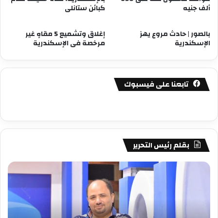
ألف جنيه
كبائن ستانلى
بالصور | حادث مروع يهز
إغلاق وتشميع 5 مقاهٍ غير
الإسكندرية
مرخصة فى الإسكندرية
تابعنا على فيسبوك
بقلم رئيس التحرير
مصطفى
مص
كامل
كام
سيف
سي
الدين
الد
….
….
يكتب
يكت