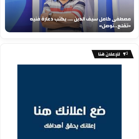
دعارة
عيد
فنيه
المي
مصطفى كامل سيف الدين …. يكتب دعارة فنيه
«تقلع..توصل»
الم
«تقلع..توصل»
م
للإعلان هنا