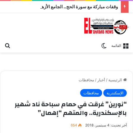
وقفات مباركة مع سورة الحج.. الجامع الأزهر يعقد اليوم ملتقى القضايا المعاصرة اليوم
بح
الوضع المظلم
القائمة
الرئيسية
/
أخبار
/
محافظات
الإسكندرية
محافظات
“نورين” غرقت في حمام سباحة ناد شهير
بالإسكندرية.. والمتهم “إهمال”
آخر تحديث: 4 سبتمبر، 2018
654