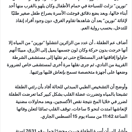
“نورين” نزلت للسباحة في حمام الأطفال وكان يلهو بالقرب منها أحد
أبناء خالها، وبعد بضع دقائق فوجئت الأسرة بصراخ طفل صغير طلبًا
لإغاثة “نورين” بعد أن شاهدها تقاوم الغرق، دون وجود أفراد إنقاذ
للتدخل، بحسب رواية العم.
أضاف عم الطفلة ، أن عدد من الزائرين انتشلوا “نورين” من المياه إلا
أنها خرجت بدون حركة وكان لون جسمها يميل إلى الأزرق، مبينًا أنهم
حاولوا إفاقتها قدر المستطاع حتى تم نقلها إلى مستشفى الشرطة
القريبة من النادي، ثم جرى نقلها مرة أخرى لمستشفى خاص لضرورة
وضعها على أجهزة متخصصة تسمح بإنعاش قلبها ورئتيها.
وأوضح أن التشخيص الطبي المبدئي للحالة أفاد بأن رئتي الطفلة
تشبعتا بالمياه وتضررت عضلة القلب بشكل كبير كما تعرضت الطفلة
لضرر في خلايا المخ نتيجة نقص الأكسجين، وبعد محاولات مضنية
لإنعاشها امتدت لنحو 5 ساعات، توقف القلب تمامًا لتعلن وفاتها
الساعة 11:42 من مساء يوم 15 أغسطس الجاري.
وأشار إلى أن أسرة الطفلة حررت محضرًا حمل رقم 7631 لسنة