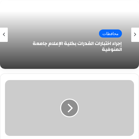
محافظات
إجراء اختبارات القدرات بكلية الإعلام جامعة
المنوفية
"فقد
البصر
والنطق
والحركة"..
صياد
يتهم
مستشفى
تخصصي
بكفرالشيخ