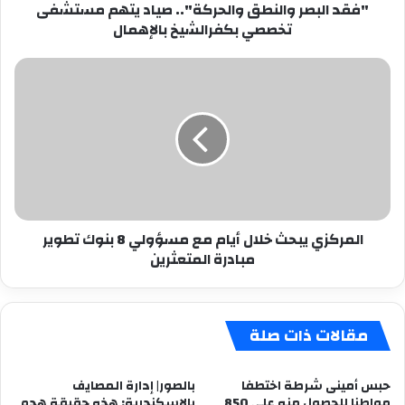
"فقد البصر والنطق والحركة".. صياد يتهم مستشفى
بالإهمال
تخصصي بكفرالشيخ بالإهمال
المركزي
يبحث
خلال
أيام
مع
مسؤولي
8
بنوك
تطوير
المركزي يبحث خلال أيام مع مسؤولي 8 بنوك تطوير
مبادرة
مبادرة المتعثرين
المتعثرين
مقالات ذات صلة
حبس أمينى شرطة اختطفا
بالصور| إدارة المصايف
مواطنا للحصول منه على 850
بالإسكندرية: هذه حقيقة هدم