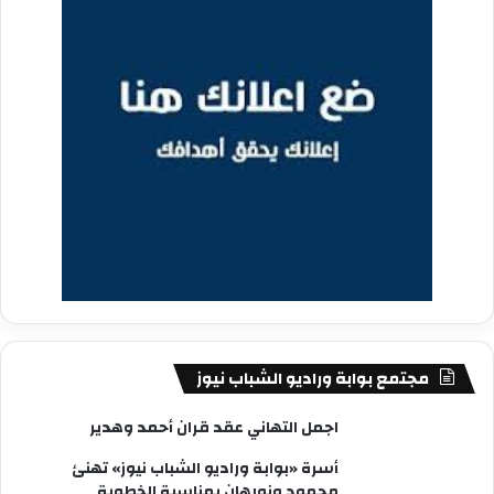
مجتمع بوابة وراديو الشباب نيوز
اجمل التهاني عقد قران أحمد وهدير
أسرة «بوابة وراديو الشباب نيوز» تهنئ
محمود ونورهان بمناسبة الخطوبة