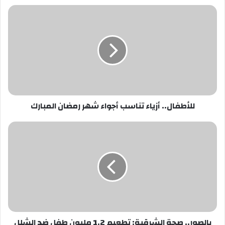
للأطفال..
أزياء
تناسب
أجواء
شهر
رمضان
المبارك
للأطفال.. أزياء تناسب أجواء شهر رمضان المبارك
بالصور..
صحة
الشرقية:
تطعيم
1.2
مليون
طفل
ضد
الشلل
بالصور.. صحة الشرقية: تطعيم 1.2 مليون طفل ضد الشلل
حتى