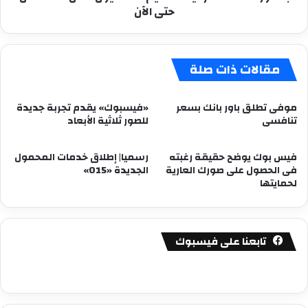
حتى الآن
الآن
مقالات ذات صلة
موفى تطلق باور بانك بسعر
«فيسبوك» يقدم تجربة جديدة
تنافسى
للصور ثلاثية الأبعاد
فيس بوك يوضح حقيقة رغبته
رسميا| إطلاق خدمات المحمول
فى الحصول على صورك العارية
الجديدة «015»
لحمايتها
تابعنا على فيسبوك