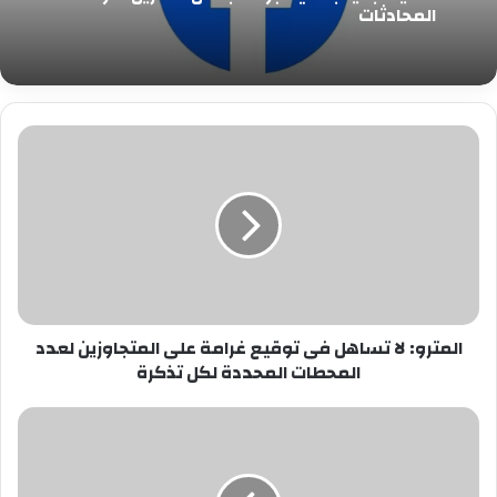
المحادثات
المترو:
لا
تساهل
فى
توقيع
غرامة
على
المتجاوزين
لعدد
المترو: لا تساهل فى توقيع غرامة على المتجاوزين لعدد
المحطات
المحطات المحددة لكل تذكرة
المحددة
لكل
تذكرة
4
إجراءات
حكومية
للحصول