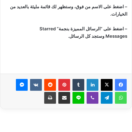
– اضغط على الاسم من فوق، وستظهر لك قائمة مليئة بالعديد من
الخيارات.
– اضغط على “الرسائل المميزة بنجمة”
Starred
Messages
وستجد كل الرسائل.
لينكدإن
بينتيريست
ماسنجر
واتساب
تيلقرام
ڤايبر
لاين
مشاركة عبر البريد
طباعة