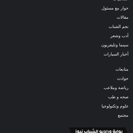
حوار مع مسئول
مقالات
نجم الشباب
أدب وشعر
سينما وتليفزيون
أخبار السيارات
متابعات
حوادث
رياضة وملاعب
صحه و طب
علوم وتكنولوجيا
مجتمع
بوابة وراديو الشباب نيوز