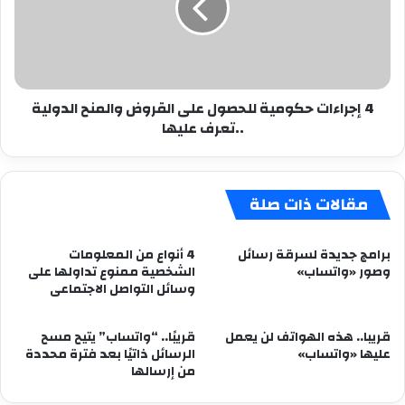
على
القروض
والمنح
الدولية
..تعرف
4 إجراءات حكومية للحصول على القروض والمنح الدولية
عليها
..تعرف عليها
مقالات ذات صلة
برامج جديدة لسرقة رسائل
4 أنواع من المعلومات
وصور «واتساب»
الشخصية ممنوع تداولها على
وسائل التواصل الاجتماعى
قريبا.. هذه الهواتف لن يعمل
قريبًا.. “واتساب” يتيح مسح
عليها «واتساب»
الرسائل ذاتيًا بعد فترة محددة
من إرسالها