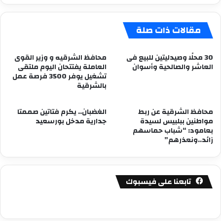
مقالات ذات صلة
30 محلًا وصيدليتين للبيع فى
محافظ الشرقيه و وزير القوى
العاشر والصالحية وأسوان
العاملة يفتتحان اليوم ملتقى
تشغيل يوفر 3500 فرصة عمل
بالشرقية
محافظ الشرقية عن ربط
الغضبان.. يكرم فتاتين صممتا
مواطنين ببلبيس لسيدة
جدارية مدخل بورسعيد
بعامود: “شباب حماسهم
زائد..ونعذرهم”
تابعنا على فيسبوك