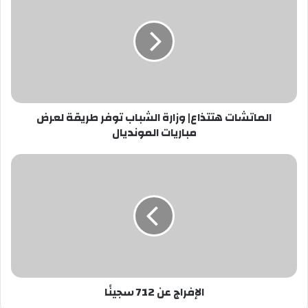
هتتذاع|
وزارة
الشباب
توفر
طريقة
لعرض
مباريات
المونديال
الماتشات هتتذاع| وزارة الشباب توفر طريقة لعرض
مباريات المونديال
الإفراج
عن
712
سجينًا
الإفراج عن 712 سجينًا