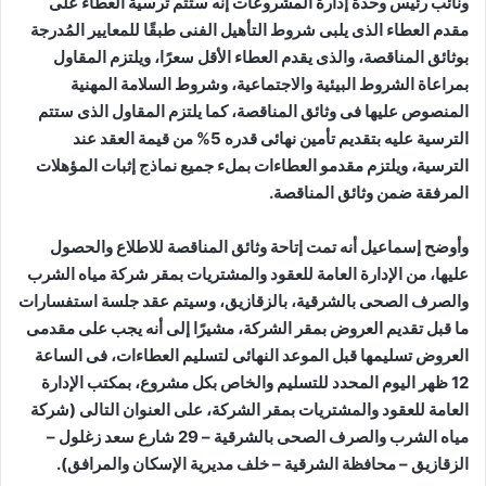
ونائب رئيس وحدة إدارة المشروعات إنه ستتم ترسية العطاء على
مقدم العطاء الذى يلبى شروط التأهيل الفنى طبقًا للمعايير المُدرجة
بوثائق المناقصة، والذى يقدم العطاء الأقل سعرًا، ويلتزم المقاول
بمراعاة الشروط البيئية والاجتماعية، وشروط السلامة المهنية
المنصوص عليها فى وثائق المناقصة، كما يلتزم المقاول الذى ستتم
الترسية عليه بتقديم تأمين نهائى قدره 5% من قيمة العقد عند
الترسية، ويلتزم مقدمو العطاءات بملء جميع نماذج إثبات المؤهلات
المرفقة ضمن وثائق المناقصة.
وأوضح إسماعيل أنه تمت إتاحة وثائق المناقصة للاطلاع والحصول
عليها، من الإدارة العامة للعقود والمشتريات بمقر شركة مياه الشرب
والصرف الصحى بالشرقية، بالزقازيق، وسيتم عقد جلسة استفسارات
ما قبل تقديم العروض بمقر الشركة، مشيرًا إلى أنه يجب على مقدمى
العروض تسليمها قبل الموعد النهائى لتسليم العطاءات، فى الساعة
12 ظهر اليوم المحدد للتسليم والخاص بكل مشروع، بمكتب الإدارة
العامة للعقود والمشتريات بمقر الشركة، على العنوان التالى (شركة
مياه الشرب والصرف الصحى بالشرقية – 29 شارع سعد زغلول –
الزقازيق – محافظة الشرقية – خلف مديرية الإسكان والمرافق).​