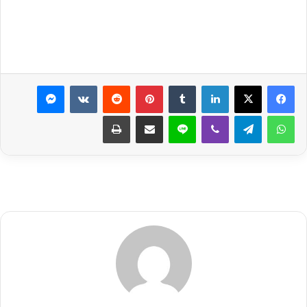
لينكدإن
بينتيريست
ماسنجر
واتساب
تيلقرام
ڤايبر
لاين
مشاركة عبر البريد
طباعة