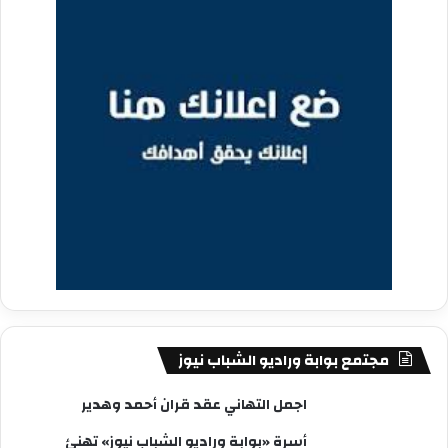
مجتمع بوابة وراديو الشباب نيوز
اجمل التهاني عقد قران أحمد وهدير
أسرة «بوابة وراديو الشباب نيوز» تهنئ