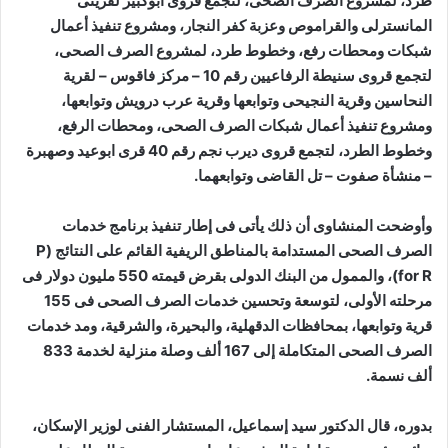
طرد، لمشروع الصرف الصحى، لتجمع قروى أبوكبير لقريتى
المانسترلى والقراموص وعزبة كفر النجار، ومشروع تنفيذ أعمال
شبكات ومحطات رفع، وخطوط طرد، لمشروع الصرف الصحى،
لتجمع قروى سنيطة الرفاعيين رقم 10 – مركز فاقوس – لقرية
النحاسين وقرية النجيحى وتوابعها وقرية عرب درويش وتوابعها،
ومشروع تنفيذ أعمال شبكات الصرف الصحى، ومحطات الرفع،
وخطوط الطرد، لتجمع قروى ديرب نجم رقم 40 قرى ابوعيد وصهبرة
– منشأة صفوت – تل القاضى وتوابعهما.
وأوضحت المنشاوى أن ذلك يأتى فى إطار تنفيذ برنامج خدمات
الصرف الصحى المستدامة بالمناطق الريفية القائم على النتائج (P
for R)، والممول من البنك الدولى بقرض قيمته 550 مليون دولار فى
مرحلته الأولى، لتوسعة وتحسين خدمات الصرف الصحى فى 155
قرية وتوابعها، بمحافظات الدقهلية، والبحيرة، والشرقية، ومد خدمات
الصرف الصحى المتكاملة إلى 167 ألف وصلة منزلية لخدمة 833
ألف نسمة.
بدوره، قال الدكتور سيد إسماعيل، المستشار الفنى لوزير الإسكان،