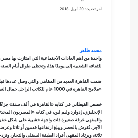
آخر تحديث: 20 أبريل، 2018
مصطفى
كامل
سيف
محمد طاهر
الدين
واحدة من اهم العادات الاجتماعية التي امتازت بها مص
….
للثقافة الشعبية إلى يومنًا هذا، وتحظى طوال أيام السن
يكتب
مايسه
عطوه
مصطفى كامل سيف
كليوباترا
«ملامح القاهرة في 1000 عام للكاتب الراحل جمال الغيطاني»، منها ريش، والفيشاوي، والدراويش، وغيرها من المقاهي.
مايسه عطوه كليوبات
القرن
21
خصص الغيطاني في كتابه «القاهرة في ألف سنة» جزءًا 
الإنجليزي، إدوارد وليم لين، في كتابه «المصريون المحد
والمقهى غرفة صغيرة ذات واجهة خشبية على شكل عقود،
الآجر، تُفرش بالحصر ويبلغ ارتفاعها قدمين أو ثلاثا وعر
ثلاثة، ويرتاد المقهى أفراد الطبقة السفلى والتجار، و