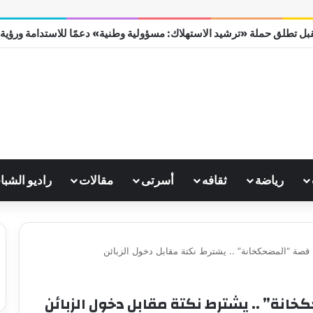
بل تطلق حملة «ترشيد الاستهلاك: مسؤولية وطنية» دعمًا للاستدامة ورؤية مصر
رياضة
ثقافه
أسرتى
مقالات
راديو الشبا
 قصة “المضحكخانة” .. يشترط نكتة مقابل دخول الزبائن
انة” .. يشترط نكتة مقابل دخول الزبائن