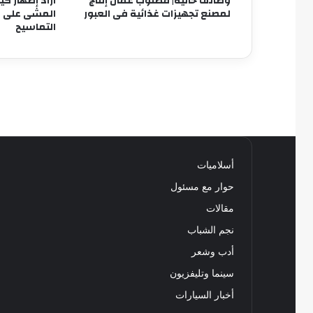
وظائف خالية| مطلوب عمال إنتاج
أراد إظهار ك
لمصنع تجهيزات غذائية فى العبور
المشى على ال
التماسيح
أسلاميات
حوار مع مسئول
مقالات
نجم الشباب
أدب وشعر
سينما وتليفزيون
أخبار السيارات