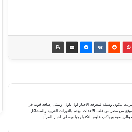
كبسولة قانونية..ماهية الإفراج الشرطي
وشروط تنفيذ العقوبة
بينتيريست
ماسنجر
مشاركة عبر البريد
طباعة
تعرف على الهرمون المسؤول عن الحب
انتبهوا أيها السادة.. اقطعوا علاقتكم
بهؤلاء فورًا
إحالة بطلة كليب “بص أمك” للمحاكمة
العاجلة لاتهامها بخدش الحياء العام
نترنت ليكون وسيلة لمعرفة الاخبار اول باول، ويمثل إضافة قوية في
موقع من مصر من قلب الاحداث ليهتم بالثورات العربية والمشاكل
 والرياضية ويواكب علوم التكنولوجيا ويغطي اخبار المرآة
باباوات الكنيسة المصرية.. حماة الوطنية
ومحاربو الفتنة الطائفية