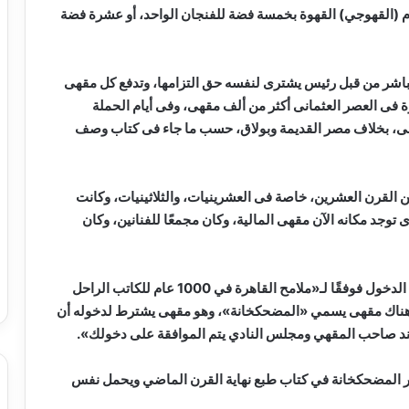
م (القهوجي) القهوة بخمسة فضة للفنجان الواحد، أو عشرة فضة
اشر من قبل رئيس يشترى لنفسه حق التزامها، وتدفع كل مقهى
رة فى العصر العثمانى أكثر من ألف مقهى، وفى أيام الحملة
ة كانت قد وصلت عدد المقاهى قرابة 1200 مقهى، بخلاف مصر القديمة وبولاق، حسب ما جاء فى كتاب وصف
 القرن العشرين، خاصة فى العشرينيات، والثلاثينيات، وكانت
 توجد مكانه الآن مقهى المالية، وكان مجمعًا للفنانين، وكان
لكن أغرب هذه المقاهي كانت مقهى يشترط نكته مقابل الدخول فوفقًا لـ«ملامح القاهرة في 1000 عام للكاتب الراحل
 هناك مقهى يسمي «المضحكخانة»، وهو مقهى يشترط لدخوله أن
ند صاحب المقهي ومجلس النادي يتم الموافقة على دخولك».
در المضحكخانة في كتاب طبع نهاية القرن الماضي ويحمل نفس