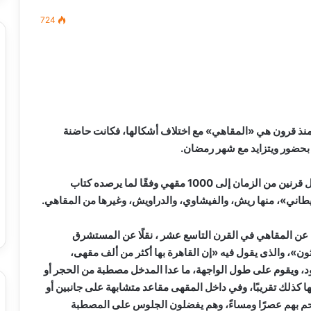
724
مصطفى
كامل
سيف
الدين
ر منذ قرون هي «المقاهي» مع اختلاف أشكالها، فكانت حاضنة
….
ة بحضور ويتزايد مع شهر رمضان.
يكتب
ميلاد
ضمت القاهرة العديد من المقاهي والتي وصل عددها قبل قرنين من الزمان إلى 1000 مقهي وفقًا لما يرصده كتاب
جديد
 الدين …. يكتب
مصطفى كامل سيف الدين …. يكتب
را القرن 21
ميلاد جديد
عن المقاهي في القرن التاسع عشر ، نقلًا عن المستشرق
ثون»، والذى يقول فيه «إن القاهرة بها أكثر من ألف مقهى،
 ويقوم على طول الواجهة، ما عدا المدخل مصطبة من الحجر أو
ضها كذلك تقريبًا، وفي داخل المقهى مقاعد متشابهة على جانبين أو
تزدحم بهم عصرًا ومساءً، وهم يفضلون الجلوس على المصطبة