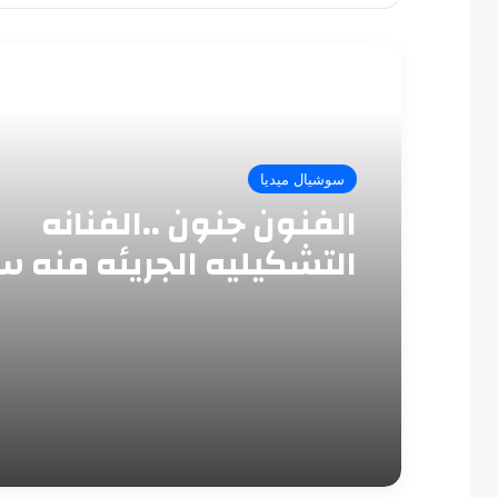
أقرأ التالي
سوشيال ميديا
الفنون جنون ..الفنانه
التشكيليه الجريئه منه س
حلمى أوصل لكل الناس