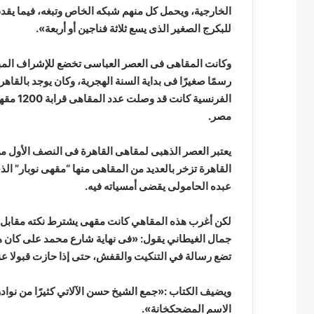
الخارجية، ويحمل كل منهم شبكه الخاص وتبغه، فيما يقد
للبكرج الصغير الذى يسع ثلاثة فناجين أو أربعة».
وكانت المقاهى فى العصر العباسى تخضع للإشراف المب
رسمًا صغيرًا فى بداية السنة الهجرية، وكان يوجد بالقاه
الفرنسي
مصر.
يعتبر العصر الذهبى لمقاهى القاهرة فى النصف الأول من
القاهرة تزخر بالعديد من المقاهى منها “مقهى نوبار” الذى
عبده الحامولى يقضى أمسياته فيه.
جمال الغيطاني يقول: «فى نهاية شارع محمد على كان
تضع رسالة في التنكيت والقفش، حتى إذا حازت قبولا ع
ويضيف الكتاب :«جمع الشيخ حسن الآلاتي كثيرًا من نوا
الاسم المضحكخانة».