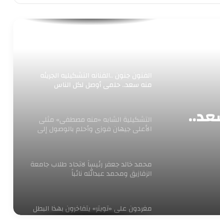
الفنانه التشكيلية الشابه ولاء محمود
لبيب..حلمى أكون مشهورة
الفنون جنون ..الفنانه التشكيليه الجريئه
منه سعد.. حلمى أوصل لكل الناس
عد..
التشكيلية الشابه «منه مصطفى» مثلى
الأعلى جيهان فوزى وأحلم بالوصول إلى
العالمية
محمد خالد جعفر رئيساً لاتحاد طلاب جامعة
الزقازيق ومحمد عبدالله نائباً
مغردون على «تويتر» يتفاخرون بهذا البطل