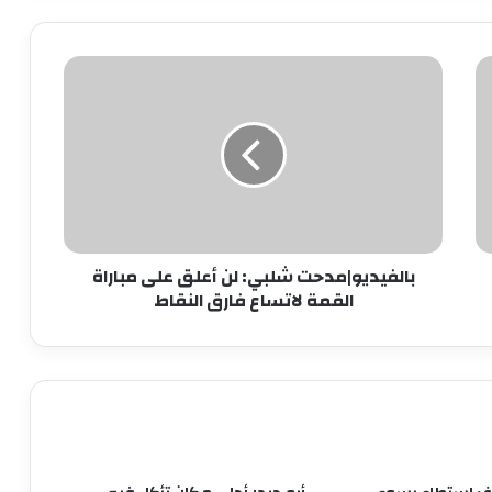
كبسولة قانونية..ماهية الإفراج الشرطي
بالفيديو|
وشروط تنفيذ العقوبة
مدحت
شلبي:
لن
تعرف على الهرمون المسؤول عن الحب
أعلق
على
مباراة
انتبهوا أيها السادة.. اقطعوا علاقتكم
القمة
بهؤلاء فورًا
لاتساع
بالفيديو|مدحت شلبي: لن أعلق على مباراة
فارق
القمة لاتساع فارق النقاط
النقاط
إحالة بطلة كليب “بص أمك” للمحاكمة
العاجلة لاتهامها بخدش الحياء العام
باباوات الكنيسة المصرية.. حماة الوطنية
ومحاربو الفتنة الطائفية