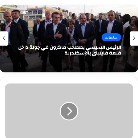
متابعات
الرئيس السيسي يصطحب ماكرون في جولة داخل
قلعة قايتباي بالإسكندرية
مصرع
سائق
سقطت
سيارته
فى
ترعة
المريوطية