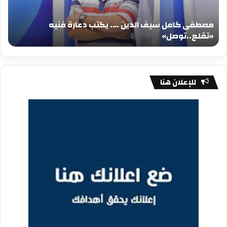
دعارة
عيد
فنيه
المي
مصطفى كامل سيف الدين …. يكتب دعارة فنيه
«تقلع..توصل»
الم
«تقلع..توصل»
م
للإعلان هنا