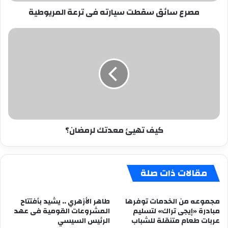
مصرع سائق سقطت سيارته فى ترعة المريوطية
كيف
تهيئ
معدتك
لرمضان؟
كيف تهيئ معدتك لرمضان؟
مقالات ذات صلة
مجموعه من الخدمات توفرها
طاهر الأزهري .. يشيد بأفتتاح
مبادرة «إيجى تراك» لتسليم
المشروعات القومية فى عهد
عربات طعام متنقلة للشباب
الرئيس السيسي