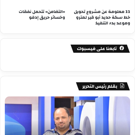
11 معلومة عن مشروع تحويل
«التضامن» تتحمل نفقات
خط سكة حديد أبو قير لمترو
وخسائر حريق إدفو
وموعد بدء التنفيذ
تابعنا على فيسبوك
بقلم رئيس التحرير
مصطفى
مص
كامل
كام
سيف
سي
الدين
الد
….
….
يكتب
يكت