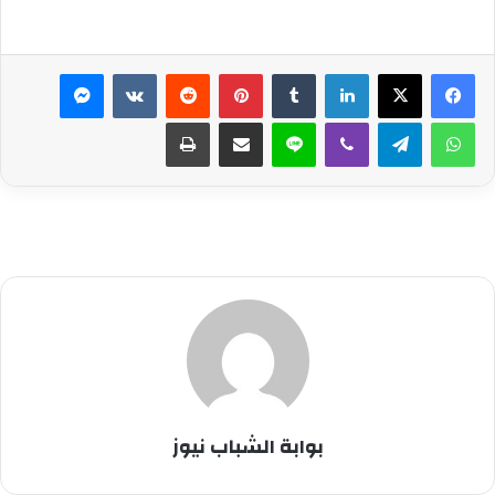
لينكدإن
بينتيريست
ماسنجر
واتساب
تيلقرام
ڤايبر
لاين
مشاركة عبر البريد
طباعة
بوابة الشباب نيوز