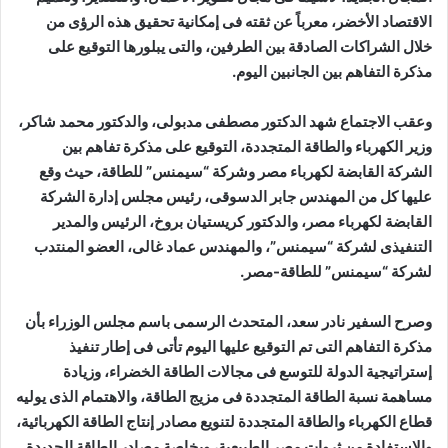
الاقتصاد الأخضر، معرباً عن ثقته فى إمكانية تحقيق هذه الرؤى من
خلال الشراكات الصادقة بين الطرفين، والتى يبلورها التوقيع على
مذكرة التفاهم بين الجانبين اليوم.
وعقب الاجتماع شهد الدكتور مصطفى مدبولى، والدكتور محمد شاكر،
وزير الكهرباء والطاقة المتجددة، التوقيع على مذكرة تفاهم بين
الشركة القابضة لكهرباء مصر وشركة “سيمنس” للطاقة، حيث وقع
عليها كل من المهندس جابر الدسوقى، رئيس مجلس إدارة الشركة
القابضة لكهرباء مصر، والدكتور كريستيان بروخ، الرئيس والمدير
التنفيذى لشركة “سيمنس”، والمهندس عماد غالى، العضو المنتدب
لشركة “سيمنس” للطاقة-مصر.
وصرح السفير نادر سعد، المتحدث الرسمى باسم مجلس الوزراء بأن
مذكرة التفاهم التى تم التوقيع عليها اليوم تأتى فى إطار تنفيذ
إستراتيجية الدولة للتوسع فى مجالات الطاقة الخضراء، وزيادة
مساهمة نسبة الطاقة المتجددة فى مزيج الطاقة، والاهتمام الذى يوليه
قطاع الكهرباء والطاقة المتجددة لتنويع مصادر إنتاج الطاقة الكهربائية،
والاستفادة من ثروات مصر الطبيعية، وبخاصة مصادر الطاقة الجديدة