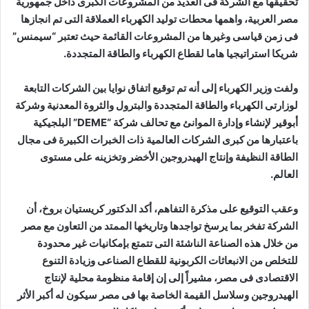
تحقيقها مع الشركة فى العديد من المشروعات الكبرى داخل جمهورية
مصر العربية، واهمها محطات توليد الكهرباء العملاقة التى تم انجازها
فى زمن قياسى وغيرها من المشروعات القائمة حيث تعتبر “سيمنس”
شريكا استراتيجيا هاما لقطاع الكهرباء والطاقة المتجددة.
ولفت وزير الكهرباء إلى أنه تم توقيع اتفاق نوايا بين الشركات التابعة
لوزارتى الكهرباء والطاقة المتجددة والبترول والثروة المعدنية وشركة
أبوقير لإنشاء وإدارة الموانئ مع تحالف شركة “DEME” البلجيكية
باعتبارها من كبرى الشركات العالمية ذات الخبرات الكبيرة فى مجال
الطاقة النظيفة وإنتاج الهيدروجين الأخضر وتخزينه على مستوى
العالم.
وعقب التوقيع على مذكرة التفاهم، أكد الدكتور كريستيان بروخ، أن
الشركة تفخر بما يرسخ تواجدها وتاريخها الممتد من التعاون مع مصر
من خلال هذه الصناعة الناشئة التى تتمتع بإمكانيات غير محدودة
للتخلص من الانبعاثات الكربونية للقطاع الصناعى وزيادة التنوع
الاقتصادى فى مصر، مشيراً إلى إن إقامة منظومة محلية لإنتاج
الهيدروجين وسلاسل القيمة الخاصة بها فى مصر سيكون له أكبر الأثر