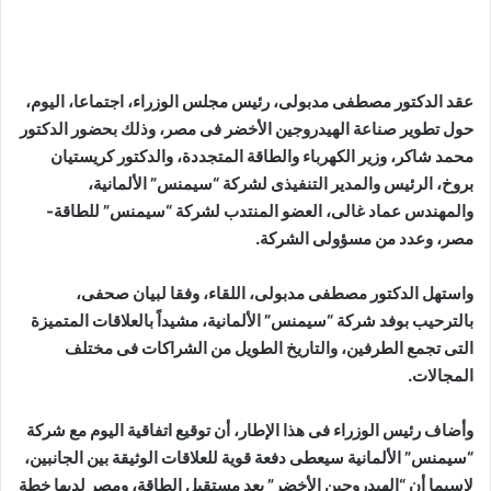
عقد الدكتور مصطفى مدبولى، رئيس مجلس الوزراء، اجتماعا، اليوم،
حول تطوير صناعة الهيدروجين الأخضر فى مصر، وذلك بحضور الدكتور
محمد شاكر، وزير الكهرباء والطاقة المتجددة، والدكتور كريستيان
بروخ، الرئيس والمدير التنفيذى لشركة “سيمنس” الألمانية،
والمهندس عماد غالى، العضو المنتدب لشركة “سيمنس” للطاقة-
مصر، وعدد من مسؤولى الشركة.
واستهل الدكتور مصطفى مدبولى، اللقاء، وفقا لبيان صحفى،
بالترحيب بوفد شركة “سيمنس” الألمانية، مشيداً بالعلاقات المتميزة
التى تجمع الطرفين، والتاريخ الطويل من الشراكات فى مختلف
المجالات.
وأضاف رئيس الوزراء فى هذا الإطار، أن توقيع اتفاقية اليوم مع شركة
“سيمنس” الألمانية سيعطى دفعة قوية للعلاقات الوثيقة بين الجانبين،
لاسيما أن “الهيدروجين الأخضر” يعد مستقبل الطاقة، ومصر لديها خطة