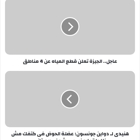
عاجل..
الجيزة
تعلن
قطع
المياه
عن
4
مناطق
عاجل.. الجيزة تعلن قطع المياه عن 4 مناطق
هنيدى
لـ
دواين
جونسون:
عضلة
الحوض
فى
كتفك
مش
هنيدى لـ دواين جونسون: عضلة الحوض فى كتفك مش
ظابطة
يابو