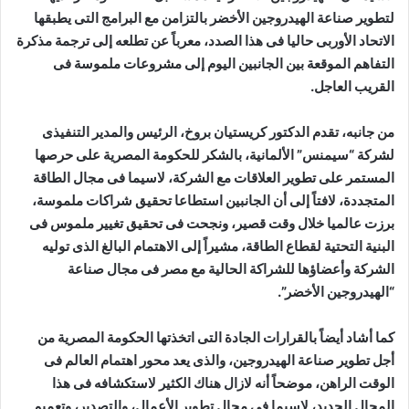
لتطوير صناعة الهيدروجين الأخضر بالتزامن مع البرامج التى يطبقها
الاتحاد الأوربى حاليا فى هذا الصدد، معرباً عن تطلعه إلى ترجمة مذكرة
التفاهم الموقعة بين الجانبين اليوم إلى مشروعات ملموسة فى
القريب العاجل.
من جانبه، تقدم الدكتور كريستيان بروخ، الرئيس والمدير التنفيذى
لشركة “سيمنس” الألمانية، بالشكر للحكومة المصرية على حرصها
المستمر على تطوير العلاقات مع الشركة، لاسيما فى مجال الطاقة
المتجددة، لافتاً إلى أن الجانبين استطاعا تحقيق شراكات ملموسة،
برزت عالميا خلال وقت قصير، ونجحت فى تحقيق تغيير ملموس فى
البنية التحتية لقطاع الطاقة، مشيراً إلى الاهتمام البالغ الذى توليه
الشركة وأعضاؤها للشراكة الحالية مع مصر فى مجال صناعة
“الهيدروجين الأخضر”.
كما أشاد أيضاً بالقرارات الجادة التى اتخذتها الحكومة المصرية من
أجل تطوير صناعة الهيدروجين، والذى يعد محور اهتمام العالم فى
الوقت الراهن، موضحاً أنه لازال هناك الكثير لاستكشافه فى هذا
المجال الجديد، لاسيما فى مجال تطوير الأعمال، والتصدير، وتعميم