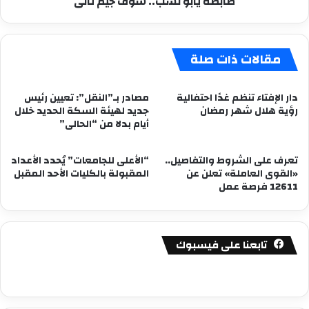
ظابطة يابو نسب.. شوف جيم تانى
نسب..
شوف
جيم
مقالات ذات صلة
تانى
دار الإفتاء تنظم غدًا احتفالية
مصادر بـ”النقل”: تعيين رئيس
رؤية هلال شهر رمضان
جديد لهيئة السكة الحديد خلال
أيام بدلا من “الحالى”
تعرف على الشروط والتفاصيل..
“الأعلى للجامعات” يُحدد الأعداد
«القوى العاملة» تعلن عن
المقبولة بالكليات الأحد المقبل
12611 فرصة عمل
تابعنا على فيسبوك