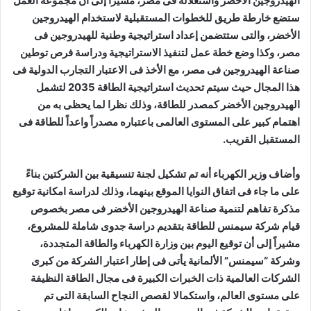
الهيدروجين الأخضر واستغلاله فى مصر، مشيراً إلى أن مجموعة العمل
ستضع خارطة طريق للخطوات المستقبلية لاستخدام الهيدروجين
الأخضر، والتى ستتضمن إعداد استراتيجية وطنية للهيدروجين فى
مصر، وكذا وضع خطة عمل لتنفيذ الاستراتيجية ودراسة فرص توطين
صناعة الهيدروجين فى مصر، مع الأخذ فى الاعتبار التجارب الدولية فى
هذا المجال حيث سيتم تحديث استراتيجية الطاقة 2035 لتشمل
الهيدروجين الأخضر كمصدر للطاقة، وذلك نظرا لما يحظى به من
اهتمام كبير على المستوى العالمى باعتباره مصدراً واعداً للطاقة فى
المستقبل القريب.
وأضاف وزير الكهرباء أنه تم تشكيل لجنة تنسيقية بين الشركتين بناءً
على ما جاء فى اتفاق النوايا الموقع بينهما، وذلك لدراسة امكانية توقيع
مذكرة تفاهم لتنمية صناعة الهيدروجين الأخضر فى مصر بخصوص
قيام شركة سيمنس للطاقة بتقديم دراسة جدوى شاملة للمشروع،
مشيراً إلى أن توقيع اليوم بين وزارة الكهرباء والطاقة المتجددة،
وشركة “سيمنس” الألمانية يأتى فى إطار اعتبار الشركة من كبرى
الشركات العالمية ذات الخبرات الكبيرة فى مجال الطاقة النظيفة
على مستوى العالم، واستكمالا لقصص النجاح السابقة التى تم