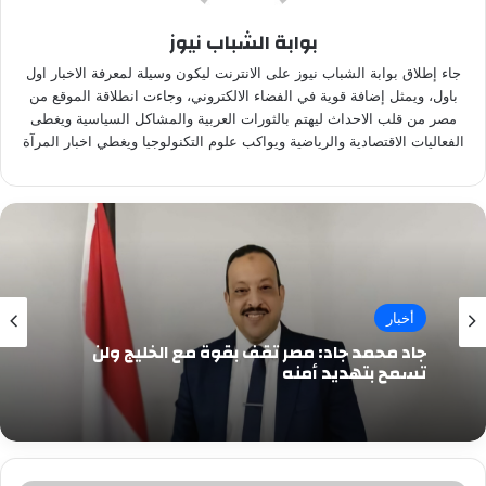
بوابة الشباب نيوز
جاء إطلاق بوابة الشباب نيوز على الانترنت ليكون وسيلة لمعرفة الاخبار اول
باول، ويمثل إضافة قوية في الفضاء الالكتروني، وجاءت انطلاقة الموقع من
مصر من قلب الاحداث ليهتم بالثورات العربية والمشاكل السياسية ويغطى
الفعاليات الاقتصادية والرياضية ويواكب علوم التكنولوجيا ويغطي اخبار المرآة
أخبار
جاد محمد جاد: مصر تقف بقوة مع الخليج ولن
تسمح بتهديد أمنه