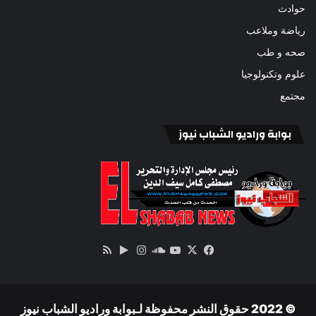
حوادث
رياضة وملاعب
صحه و طب
علوم وتكنولوجيا
مجتمع
بوابة وراديو الشباب نيوز
‫X
فيسبوك
ساوند
‫YouTube
انستقرام
‏Google
ملخص
كلاود
Play
الموقع
RSS
© 2022 حقوق النشر محفوظة لـبوابة وراديو الشباب نيوز