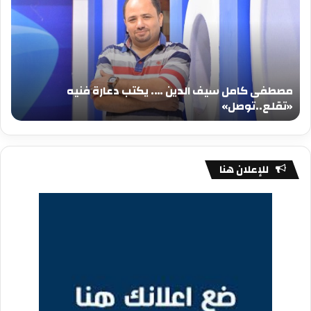
سيف
سي
الدين
الد
….
….
يكتب
يكت
دعارة
عيد
فنيه
المي
مصطفى كامل سيف الدين …. يكتب دعارة فنيه
«تقلع..توصل»
الم
«تقلع..توصل»
م
للإعلان هنا