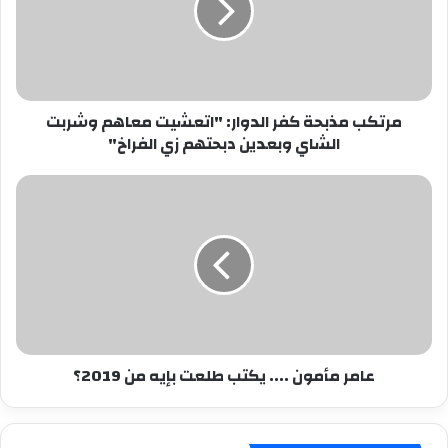
"اتعشيت
معاهم
وشربت
الشاي
وبعدين
مرتكب مذبحة كفر الدوار: "اتعشيت معاهم وشربت
دبحتهم
الشاي وبعدين دبحتهم زي الفراخ"
زي
الفراخ"
عامر
مأمون
....
يكتب
طلعت
بإيه
من
2019؟
عامر مأمون .... يكتب طلعت بإيه من 2019؟