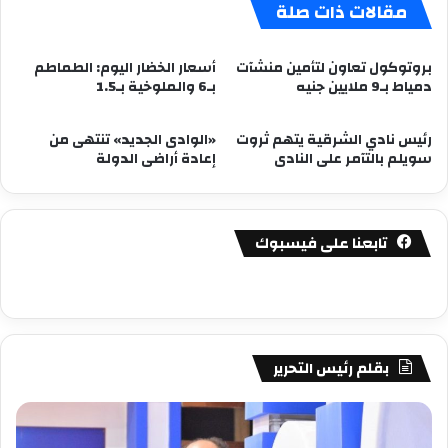
مقالات ذات صلة
بروتوكول تعاون لتأمين منشآت
أسعار الخضار اليوم: الطماطم
دمياط بـ9 ملايين جنيه
بـ6 والملوخية بـ1.5
رئيس نادي الشرقية يتهم ثروت
«الوادى الجديد» تنتهى من
سويلم بالتآمر على النادى
إعادة أراضى الدولة
تابعنا على فيسبوك
بقلم رئيس التحرير
مصطفى
مص
كامل
كام