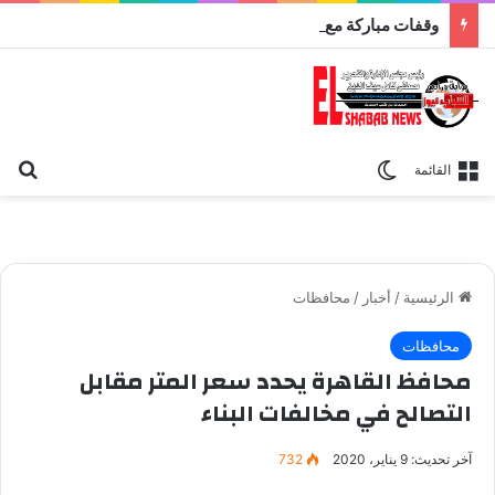
وقفات مباركة مع سورة الحج.. الجامع الأزهر يعقد اليوم ملتقى القضايا المعاصرة اليوم
بح
الوضع المظلم
القائمة
الرئيسية
/
أخبار
/
محافظات
محافظات
محافظ القاهرة يحدد سعر المتر مقابل
التصالح في مخالفات البناء
آخر تحديث: 9 يناير، 2020
732