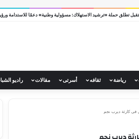
قبل تطلق حملة «ترشيد الاستهلاك: مسؤولية وطنية» دعمًا للاستدامة ورؤية مص
رياضة
ثقافه
أسرتى
مقالات
راديو الشبا
 فى كارثة ديرب نجم
رثة ديرب نجم