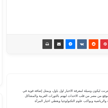
وزير القوى العاملة ومحافظ الشرقية
يسلمان 205 شهادات “أمان” للعمالة غير
المنتظمة
بينتيريست
ماسنجر
مشاركة عبر البريد
طباعة
أرقام قياسية فى معدلات حركة السفن
والشحن والتفريغ بميناء الإسكندرية
الدقهلية توقع بروتوكول تعاون مع مدير
صندوق العشوائيات لتطوير عدة مناطق
أهالى حى الزهور ببورسعيد يشتكون من
نترنت ليكون وسيلة لمعرفة الاخبار اول باول، ويمثل إضافة قوية في
تلف أعمدة الإنارة بالشوارع والميادين
موقع من مصر من قلب الاحداث ليهتم بالثورات العربية والمشاكل
 والرياضية ويواكب علوم التكنولوجيا ويغطي اخبار المرآة