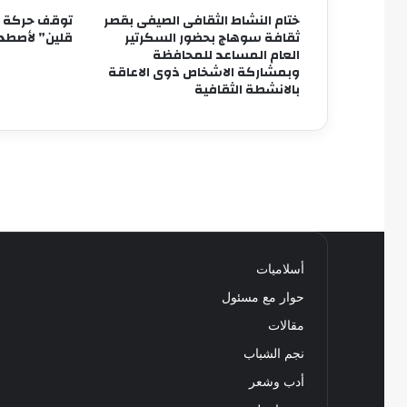
ختام النشاط الثقافى الصيفى بقصر
توقف حركة ق
ثقافة سوهاج بحضور السكرتير
قلين” لأصطدا
العام المساعد للمحافظة
وبمشاركة الاشخاص ذوى الاعاقة
بالانشطة الثقافية
أسلاميات
حوار مع مسئول
مقالات
نجم الشباب
أدب وشعر