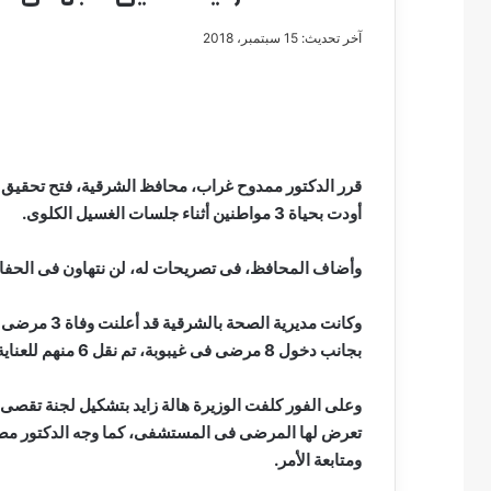
آخر تحديث: 15 سبتمبر، 2018
مصطفى
كامل
سيف
قرر الدكتور ممدوح غراب، محافظ الشرقية، فتح تحقيق
الدين
أودت بحياة 3 مواطنين أثناء جلسات الغسيل الكلوى.
….
يكتب
مايسه
وأضاف المحافظ، فى تصريحات له، لن نتهاون فى الحف
عطوه
مصطفى كامل سيف
كليوباترا
وكانت مديرية
مايسه عطوه كليوبات
القرن
بجانب دخول 8 مرضى فى غيبوبة، تم نقل 6 منهم للعناية المركزة بالجامعة، والباقى تحت العلاج بالمستشفى.
21
وعلى الفور كلفت الوزيرة هالة زايد بتشكيل لجنة تقصى
تعرض لها المرضى فى المستشفى، كما وجه الدكتور مصط
ومتابعة الأمر.