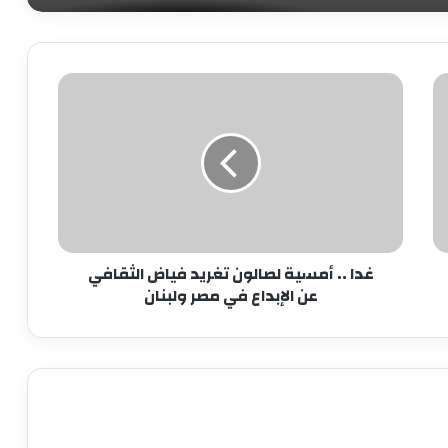
محافظ القاهرة يحدد سعر المتر مقابل
التصالح في مخالفات البناء
غدا
..
وزير القوى العاملة ومحافظ الشرقية
يسلمان 205 شهادات “أمان” للعمالة غير
أمسية
المنتظمة
لصالون
تغريد
فياض
أرقام قياسية فى معدلات حركة السفن
الثقافي
والشحن والتفريغ بميناء الإسكندرية
عن
الإبداع
غدا .. أمسية لصالون تغريد فياض الثقافي
في
الدقهلية توقع بروتوكول تعاون مع مدير
عن الإبداع في مصر ولبنان
مصر
صندوق العشوائيات لتطوير عدة مناطق
ولبنان
أهالى حى الزهور ببورسعيد يشتكون من
تلف أعمدة الإنارة بالشوارع والميادين