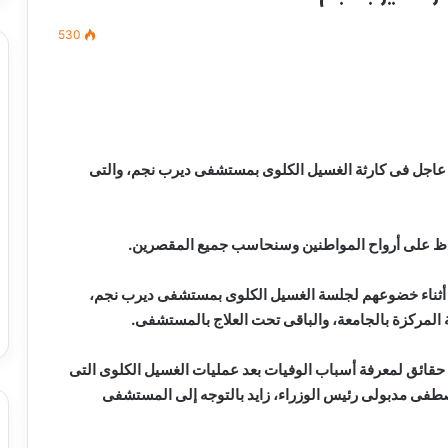
530
مصطفى
كامل
سيف
 عاجل فى كارثة الغسيل الكلوى بمستشفى ديرب نجم، والتى
الدين
….
يكتب
ميلاد
اظ على أرواح المواطنين وسنحاسب جميع المقصرين.
جديد
 الدين …. يكتب
مصطفى كامل سيف الدين …. يكتب
 الصحة بالشرقية قد أعلنت وفاة 3 مرضى أثناء خضوعهم لجلسة الغسيل الكلوى بمستشفى ديرب نجم،
را القرن 21
ميلاد جديد
 حقائق لمعرفة أسباب الوفيات بعد عمليات الغسيل الكلوى التى
فى مدبولى رئيس الوزراء، زايد بالتوجه إلى المستشفى