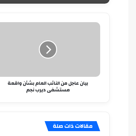
بيان
عاجل
من
النائب
العام
بشأن
واقعة
مستشفى
ديرب
بيان عاجل من النائب العام بشأن واقعة
نجم
مستشفى ديرب نجم
مقالات ذات صلة