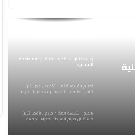
بسبب طقس الغد.. تعطيل العمل فى
مدارس البحيرة وكفر الشيخ والغربية
“القومى للمرأة” بالإسكندرية ينظم ندوة
لتوعية السيدات بالانتخابات المقبلة
إجراء اختبارات القدرات بكلية الإعلام جامعة
لية
المنوفية
تعليم القليوبية تعلن تخصيص مدرستين
لتلقى تظلمات الثانوية ببنها وشبرا الخيمة
بالصور.. كنيسة العذراء مريم بالأقصر تتزين
لاستقبال صيام السيدة العذراء الجمعة
المقبل