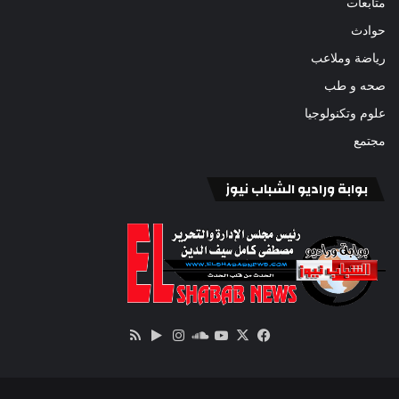
متابعات
حوادث
رياضة وملاعب
صحه و طب
علوم وتكنولوجيا
مجتمع
بوابة وراديو الشباب نيوز
‫X
فيسبوك
ساوند
‫YouTube
انستقرام
‏Google
ملخص
كلاود
Play
الموقع
RSS