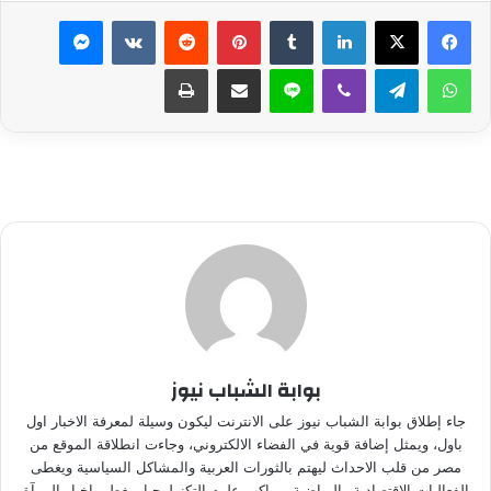
لينكدإن
بينتيريست
ماسنجر
واتساب
تيلقرام
ڤايبر
لاين
مشاركة عبر البريد
طباعة
بوابة الشباب نيوز
جاء إطلاق بوابة الشباب نيوز على الانترنت ليكون وسيلة لمعرفة الاخبار اول
باول، ويمثل إضافة قوية في الفضاء الالكتروني، وجاءت انطلاقة الموقع من
مصر من قلب الاحداث ليهتم بالثورات العربية والمشاكل السياسية ويغطى
الفعاليات الاقتصادية والرياضية ويواكب علوم التكنولوجيا ويغطي اخبار المرآة