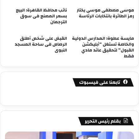
موسى مصطفى موسى يختار
نائب محافظ القاهرة: البيع
رمز الطائرة بانتخابات الرئاسة
بسعر المصنع فى سوق
الترجمان
مايسة عطوة: المدارس الدولية
القبض على شخص أطلق
والخاصة تستغل “أبليكشن
الرصاص فى ساحة المسجد
القبول” لتحقيق عائد مادي
النبوى
فقط
تابعنا على فيسبوك
بقلم رئيس التحرير
مصطفى
مص