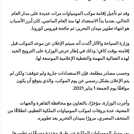
وقد تم تأجيل إقامة موكب المومياوات مرات عديدة على مدار العام
الحالي، بعدما بدأ الاستعداد لها منذ العام الماضي، كان أبرز الأسباب
هو انتهاء تطوير ميدان التحرير، ثم جائحة فيروس كورونا.
وزارة السياحة والآثار أكدت أنه سيتم الإعلان عن موعد الموكب قبل
إقامته بوقت كافٍ؛ وذلك في إطار حرص الوزارة على الترويج الجيد
لهذه الفعالية المهمة والتغطية الإعلامية الموسعة لها.
وحسب مصادر مطلعة، فإن الاستعدادات جارية ولم تتوقف؛ ولكن لم
يتم الإعلان بشكل رسمي عن يوم الموكب، والذي يتوقع أن يكون
موافقًا يوم الجمعة 1 يناير 2021.
وأجرت الوزارة، مؤخرًا، بالتعاون مع محافظة القاهرة والجهات
المعنية، عدة بروفات لموكب المومياوات الملكية العظيم، انطلاقًا من
المتحف المصري، مرورًا بميدان التحرير بعد تطويره.
يمر مسار المومياوات الملكية عبر طرق محددة مسبقًا تم تطويرها