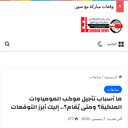
وقفات مباركة مع سورة الحج.. الجامع الأزهر يعقد اليوم ملتقى القضايا المعاصرة اليوم
بح
الوضع المظلم
القائمة
الرئيسية
/
متابعات
متابعات
ما أسباب تأجيل موكب المومياوات
الملكية؟ ومتى يُقام؟.. إليك أبرز التوقعات
آخر تحديث: 7 ديسمبر، 2020
277