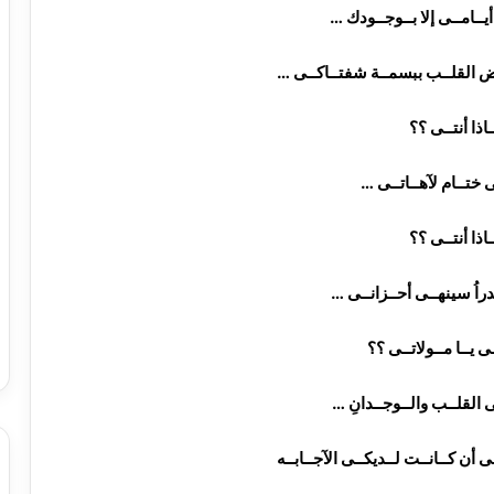
 أيــامــى إلا بــوجــودك …
ــض القلــب ببسمــة شفتــاكــى …
اذا أنتــى ؟؟
ى ختــام لآهــاتــى …
اذا أنتــى ؟؟
دراُ سينهــى أحــزانــى …
ـى يــا مــولاتــى ؟؟
ى القلــب والــوجــدانِ …
ى أن كــانــت لــديكــى الآجــابــه