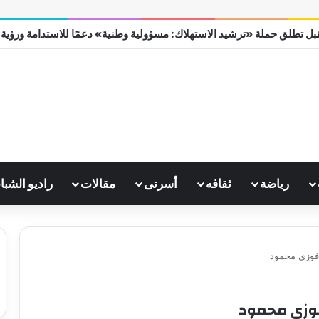
ل تطلق حملة «ترشيد الاستهلاك: مسؤولية وطنية» دعمًا للاستدامة ورؤية مصر
رياضة
ثقافه
أسرتى
مقالات
راديو الشبا
 فوزى محمود
فوزى محمود