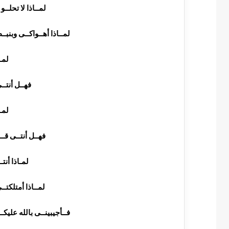
لمــاذا لا تحلــو
لمــاذا أهــواكــى وبنب
لمــ
فهــل أنتــ
لمــ
فهــل أنتــى قــ
لمـاذا أنتـ
لمــاذا أمتلكتــ
فــأجيبينــى بالله عليكــ