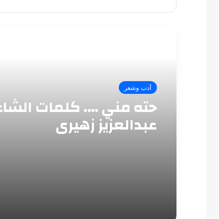
أقرأ التالي
أدب وشعر
حته مني …. كلمات الشاع
عبدالعزيز زهيري