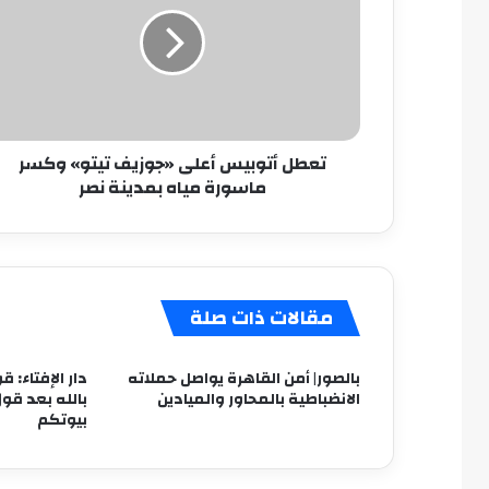
«جوزيف
تيتو»
وكسر
ماسورة
مياه
بمدينة
تعطل أتوبيس أعلى «جوزيف تيتو» وكسر
نصر
ماسورة مياه بمدينة نصر
مقالات ذات صلة
بالصور| أمن القاهرة يواصل حملاته
دار الإفتاء: ق
الانضباطية بالمحاور والميادين
بالله بعد قو
بيوتكم