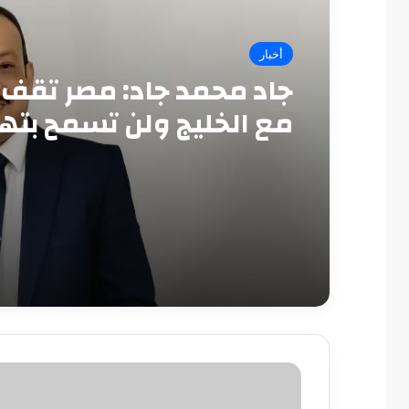
أخبار
جاد محمد جاد: مصر تقف 
مع الخليج ولن تسمح بته
أمنه
تعطل
أتوبيس
أعلى