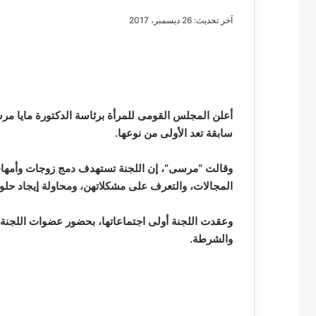
آخر تحديث: 26 ديسمبر، 2017
مصطفى
كامل
سيف
أعلن المجلس القومى للمرأة برئاسة الدكتورة مايا م
الدين
سابقة تعد الأولى من نوعها.
….
يكتب
وقالت “مرسى”، إن اللجنة تستهدف دمج زوجات وأمها
مايسه
المجالات، والتعرف على مشكلاتهن، ومحاولة إيجاد حلو
عطوه
مصطفى كامل سيف
كليوباترا
مايسه عطوه كليوبات
القرن
وعقدت اللجنة أولى اجتماعاتها، بحضور عضوات اللجن
21
والشرطة.