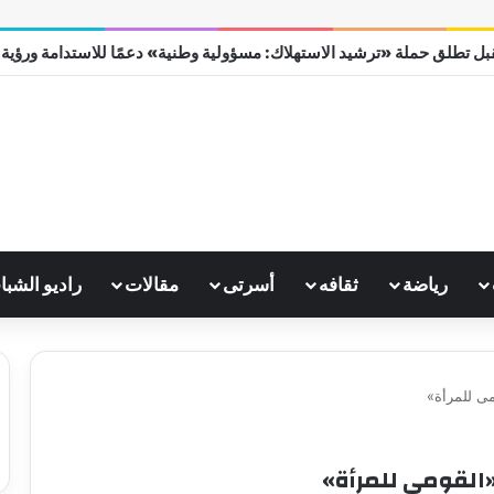
ل تطلق حملة «ترشيد الاستهلاك: مسؤولية وطنية» دعمًا للاستدامة ورؤية مصر
رياضة
ثقافه
أسرتى
مقالات
راديو الشبا
مى للمرأة»
ـ«القومى للمرأة»