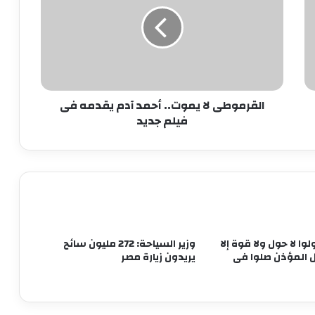
الثانية من انتخابات مجلس النواب 2025
أحمد
آدم
يقدمه
الحكومة تبحث وضع حلول جذرية
فى
للمشكلات المالية لـ”ماسبيرو” والصحف
فيلم
القومية
جديد
القرموطى لا يموت.. أحمد آدم يقدمه فى
وزير البترول يبحث تعزيز التعاون في مجالات
فيلم جديد
الطاقة والبترول والبتروكيماويات مع نظيره
البحريني
مصطفى مدبولي يستعرض مقترحات تطوير
المنطقة المحيطة بالقلعة ومنطقة الزبالين
بالقاهرة
ولوا لا حول ولا قوة إلا
وزير السياحة: 272 مليون سائح
بيان القائمة الوطنية من أجل مصر: نتمسك
ل المؤذن صلوا فى
يريدون زيارة مصر
بالعمل المشترك من أجل مصلحة البلد
صورة تذكارية للرئيس السيسي ونظيره