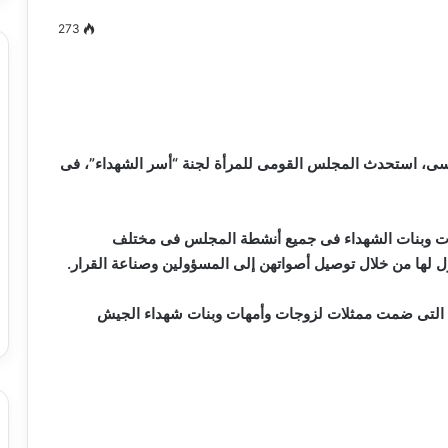
273
مصطفى
كامل
سيف
رسى، استحدث المجلس القومى للمرأة لجنة “أسر الشهداء”، فى
الدين
….
يكتب
ت وبنات الشهداء فى جميع أنشطة المجلس فى مختلف
ميلاد
ل لها من خلال توصيل أصواتهن إلى المسؤولين وصناعة القرار.
جديد
 الدين …. يكتب
مصطفى كامل سيف الدين …. يكتب
را القرن 21
ميلاد جديد
ة التى ضمت ممثلات لزوجات وأمهات وبنات شهداء الجيش
بدء الصمت الانتخابي لجولة إعادة المرحلة
الثانية من انتخابات مجلس النواب 2025