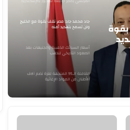
الفرنسي بمقر جامعة سنجور بالإسكندرية
جاد محمد جاد: مصر تقف بقوة مع الخليج
بقوة
ولن تسمح بتهديد أمنه
ديد
أسعار السبائك الذهبية والجنيهات بعد
الصعود التاريخي للذهب
القافلة الـ95 المتجهة لغزة تضم آلاف
الأطنان من المواد الإغاثية
الكهرباء تنفي زيادة الأسعار وتغيير
العدادات: كل ما يُتداول غير صحيح
القرموطى
لا
بدء الصمت الانتخابي لجولة إعادة المرحلة
يموت..