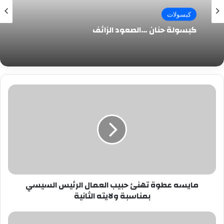
كبسولات
كبسولة حنان …الصعود الزائف
مايسه
عطوة
تهنئ
حبيب
العمال
الرئيس
السيسي
بمناسبة
ولايته
مايسه عطوة تهنئ حبيب العمال الرئيس السيسي
الثانية
بمناسبة ولايته الثانية
خلافات