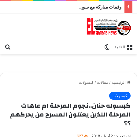
وقفات مباركة مع سورة الحج.. الجامع الأزهر يعقد اليوم ملتقى القضايا المعاصرة اليوم
بح
الوضع المظلم
القائمة
الرئيسية
/
مقالات
/
كبسولات
كبسولات
كبسوله حنان..نجوم المرحلة ام عاهات
المرحلة اللذين يعتلون المسرح من يحركهم
؟؟
آخر تحديث: 2 أبريل، 2018
627