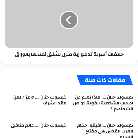
أسرية
تدفع
ربة
منزل
لشنق
نفسها
بالوراق
خلافات أسرية تدفع ربة منزل لشنق نفسها بالوراق
مقالات ذات صلة
كبسوله حنان …. ماذا تعلم عن
كبسوله حنان …. لا عزاء لمن
اصحاب الشخصية القوية ؟و هل
فقد الشرف
انت منهم ؟
كبسوله حنان ….افيقوا حكام
كبسوله حنان …. عالم منافق
العرب القدس هى مفتاح
السلام