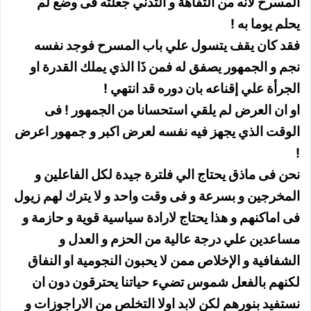
المسرح لانه من التفاهة و التدني جعلته فى وضع لم
يحلم يوما به !
فقد كان يقف يتسول علي باب المسرح فوجد نفسه
نجم و الجمهور يصفق له فمن ذَا الذي يملك القدرة او
الجرأة علي إقناعه بان دوره قد انتهي !
او ان العرض لم يلقي استحسانا من الجمهور ! فى
الوقت الذي يجهز فيه نفسه لعرض اكبر و جمهور اعرض
!
نحن فى ماذق يحتاج الي فلترة جيدة لكل الفاعلين و
المخرجين و بسرعة و فى وقت واحد و لا يترك لهم زيول
فى اماكنهم و هذا يحتاج لارادة سياسية قوية و حازمة و
مساعدين علي درجة عالية من الحزم و العدل و
الشفافية و الإخلاص ممن لا يحبون النجومية او النفاق
لكنهم بالفعل شموس تضيء حياتنا يحترقون دون ان
نستفيد بنورهم لكن لابد اولا التخلص من الاراجوزات و