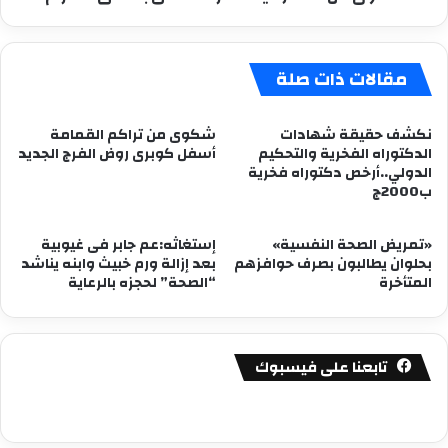
مقالات ذات صلة
نكشف حقيقة شهادات
شكوى من تراكم القمامة
الدكتوراه الفخرية والتحكيم
أسفل كوبرى روض الفرج الجديد
الدولي..أرخص دكتوراه فخرية
ب2000ج
«تمريض الصحة النفسية»
إستغاثه:عم جابر فى غيوبية
بحلوان يطالبون بصرف حوافزهم
بعد إزالة ورم خبيث وابنه يناشد
المتأخرة
“الصحة” لحجزه بالرعاية
تابعنا على فيسبوك