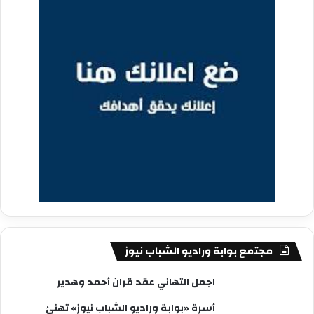
مجتمع بوابة وراديو الشباب نيوز
اجمل التهاني عقد قران أحمد وهدير
أسرة «بوابة وراديو الشباب نيوز» تهنئ