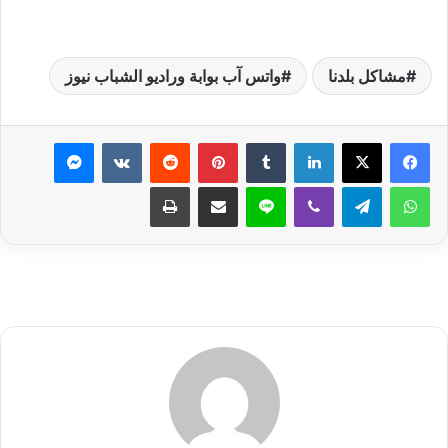
مشاكل بلدنا
واتس آب بوابة وراديو الشباب نيوز
لينكدإن
بينتيريست
ماسنجر
واتساب
تيلقرام
ڤايبر
لاين
مشاركة عبر البريد
طباعة