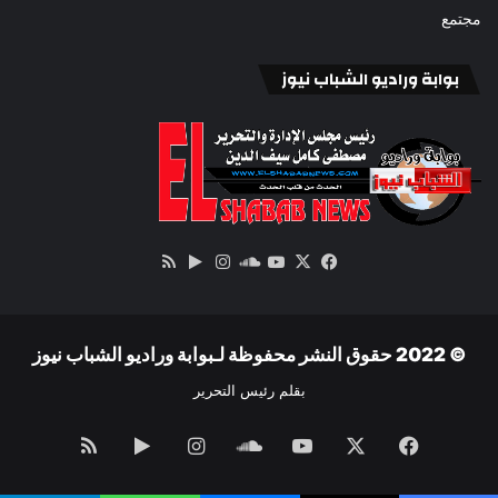
مجتمع
بوابة وراديو الشباب نيوز
‫X
فيسبوك
ساوند
‫YouTube
انستقرام
‏Google
ملخص
كلاود
Play
الموقع
RSS
© 2022 حقوق النشر محفوظة لـبوابة وراديو الشباب نيوز
بقلم رئيس التحرير
فيسبوك
‫X
‫YouTube
ساوند
انستقرام
‏Google
ملخص
كلاود
Play
الموقع