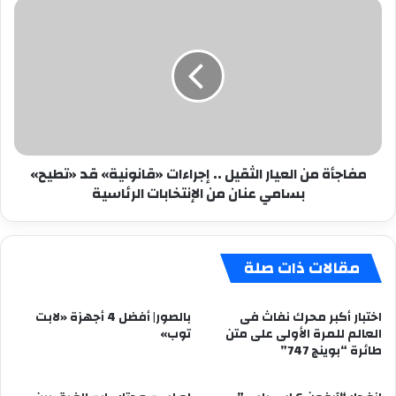
مفاجأة
من
العيار
الثقيل
..
إجراءات
«قانونية»
قد
«تطيح»
مفاجأة من العيار الثقيل .. إجراءات «قانونية» قد «تطيح»
بسامي
بسامي عنان من الإنتخابات الرئاسية
عنان
من
الإنتخابات
الرئاسية
مقالات ذات صلة
اختبار أكبر محرك نفاث فى
بالصور| أفضل 4 أجهزة «لابت
العالم للمرة الأولى على متن
توب»
طائرة “بوينج 747”