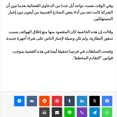
وفي الوقت نفسه، تواجه أبل عددا من الدعاوى القضائية بعدما تبين أن
الشركة كانت تحد من أداء بعض النماذج القديمة من آيفون دون إخبار
المستهلكين.
وقالت إن هذه الخاصية كان المقصود منها منع إغلاق الهواتف بسبب
تدهور البطارية، ولم تكن وسيلة لإجبار الناس على شراء أجهزة جديدة.
وفتحت السلطات في فرنسا تحقيقا أيضا في هذه القضية بموجب
قوانين “التقادم المخطط”.
لينكدإن
بينتيريست
ماسنجر
واتساب
تيلقرام
ڤايبر
لاين
مشاركة عبر البريد
طباعة