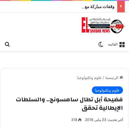
وقفات مباركة مع سورة الحج.. الجامع الأزهر يعقد اليوم ملتقى القضايا المعاصرة اليوم
بح
الوضع المظلم
القائمة
الرئيسية
/
علوم وتكنولوجيا
علوم وتكنولوجيا
فضيحة أبل تطال سامسونج.. والسلطات
الإيطالية تحقق
آخر تحديث: 23 يناير، 2018
318