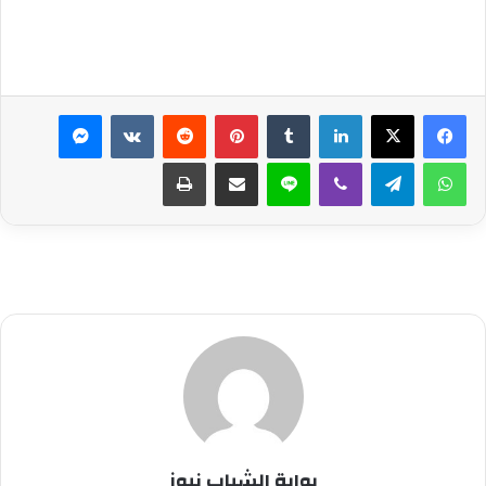
لينكدإن
بينتيريست
ماسنجر
واتساب
تيلقرام
ڤايبر
لاين
مشاركة عبر البريد
طباعة
بوابة الشباب نيوز