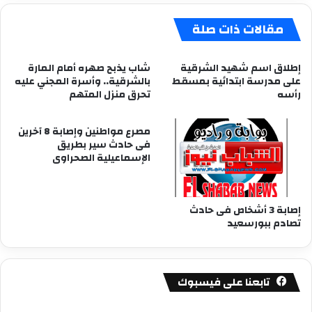
مقالات ذات صلة
إطلاق اسم شهيد الشرقية
شاب يذبح صهره أمام المارة
على مدرسة ابتدائية بمسقط
بالشرقية.. وأسرة المجني عليه
رأسه
تحرق منزل المتهم
مصرع مواطنين وإصابة 8 آخرين
فى حادث سير بطريق
الإسماعيلية الصحراوى
إصابة 3 أشخاص فى حادث
تصادم ببورسعيد
تابعنا على فيسبوك