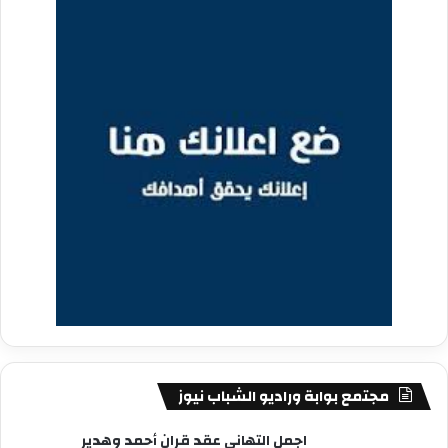
مجتمع بوابة وراديو الشباب نيوز
اجمل التهاني عقد قران أحمد وهدير