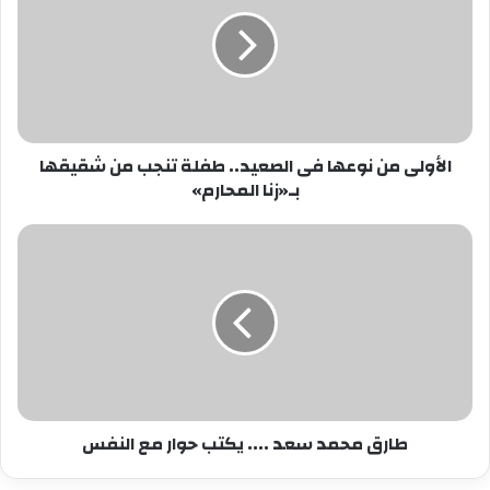
نوعها
فى
الصعيد..
طفلة
تنجب
من
شقيقها
الأولى من نوعها فى الصعيد.. طفلة تنجب من شقيقها
بـ«زنا
بـ«زنا المحارم»
المحارم»
طارق
محمد
سعد
....
يكتب
حوار
مع
النفس
طارق محمد سعد .... يكتب حوار مع النفس