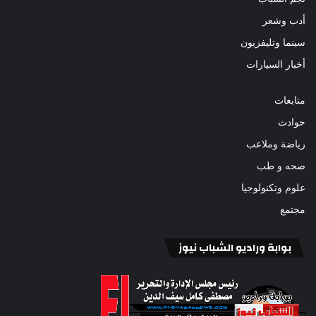
أدب وشعر
سينما وتليفزيون
أخبار السيارات
متابعات
حوادث
رياضة وملاعب
صحه و طب
علوم وتكنولوجيا
مجتمع
بوابة وراديو الشباب نيوز