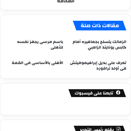
الصحافة
مقالات ذات صلة
الزمالك يتسلح بجماهيره أمام
باسم مرسى يجهز نفسه
كابس يونايتد الزامبي
للأهلى
تعرف على بديل إبراهيموفيتش
الأهلى بالأساسى فى القمة
فى أولد ترافورد
تابعنا على فيسبوك
بقلم رئيس التحرير