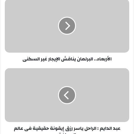
الأربعاء..
البرلمان
يناقش
الإيجار
غير
السكنى
الأربعاء.. البرلمان يناقش الإيجار غير السكنى
عبد
الدايم
:
الراحل
ياسر
رزق
إيقونة
حقيقية
فى
عبد الدايم : الراحل ياسر رزق إيقونة حقيقية فى عالم
عالم
الصحافة