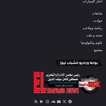
أخبار السيارات
متابعات
حوادث
رياضة وملاعب
صحه و طب
علوم وتكنولوجيا
مجتمع
بوابة وراديو الشباب نيوز
‫X
فيسبوك
ساوند
‫YouTube
انستقرام
‏Google
ملخص