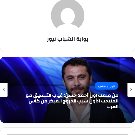
بوابة الشباب نيوز
غير مصنف
من ملعب اون أحمد حسن: غياب التنسيق مع
المنتخب الأول سبب الخروج المبكر من كأس
العرب