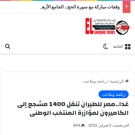
وقفات مباركة مع سورة الحج.. الجامع الأزهر يعقد اليوم ملتقى القضايا المعاصرة اليوم
بح
الوضع المظلم
القائمة
الرئيسية
/
رياضة وملاعب
رياضة وملاعب
غدا..مصر للطيران تنقل 1400 مشجع إلى
الكاميرون لمؤازرة المنتخب الوطنى
آخر تحديث: 5 فبراير، 2022
404