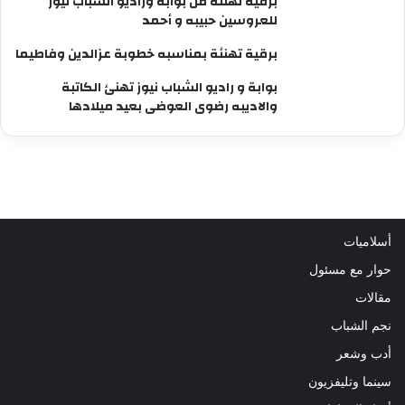
برقيه تهنئة من بوابة وراديو الشباب نيوز
للعروسين حبيبه و أحمد
برقية تهنئة بمناسبه خطوبة عزالدين وفاطيما
بوابة و راديو الشباب نيوز تهنئ الكاتبة
والاديبه رضوى العوضى بعيد ميلادها
أسلاميات
حوار مع مسئول
مقالات
نجم الشباب
أدب وشعر
سينما وتليفزيون