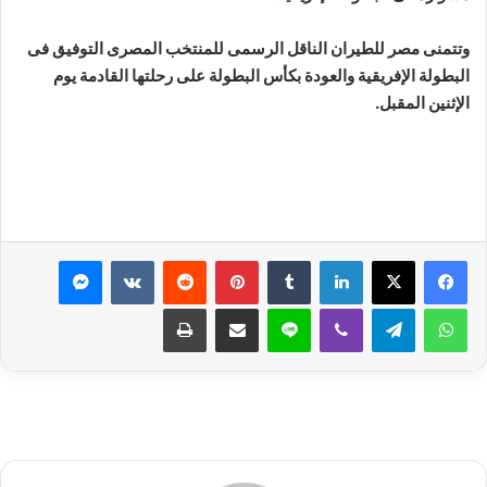
وتتمنى مصر للطيران الناقل الرسمى للمنتخب المصرى التوفيق فى
البطولة الإفريقية والعودة بكأس البطولة على رحلتها القادمة يوم
الإثنين المقبل.
لينكدإن
بينتيريست
ماسنجر
واتساب
تيلقرام
ڤايبر
لاين
مشاركة عبر البريد
طباعة