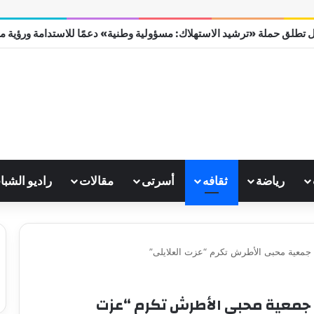
 تطلق حملة «ترشيد الاستهلاك: مسؤولية وطنية» دعمًا للاستدامة ورؤية مصر 0
رياضة
ثقافه
أسرتى
مقالات
راديو الشبا
جمعية محبى الأطرش تكرم “عزت العلايلى”
 جمعية محبى الأطرش تكرم “عزت