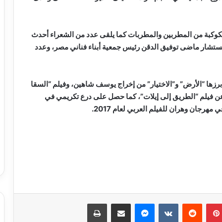
لكوكبة من المطربين والمطربات كما يلقى عدد من الشعراء أحدث
لمستشار ماضى توفيق الدقن رئيس جمعية أبناء فناني مصر، وعدد
 أبرزها “الأرض” و”الاختيار” من إخراج يوسف شاهين، وفيلم “السقا
ن فيلم “الطريق إلى إيلات”، كما حصل على درع تكريمي في
مسلسل “إمام الدعاة” أبرز أعمال الراحل
نبيل الغول
بينتيريست
ماسنجر
مشاركة عبر البريد
طباعة
روجينا لـ أشرف زكي: حبيب عمري وتاج