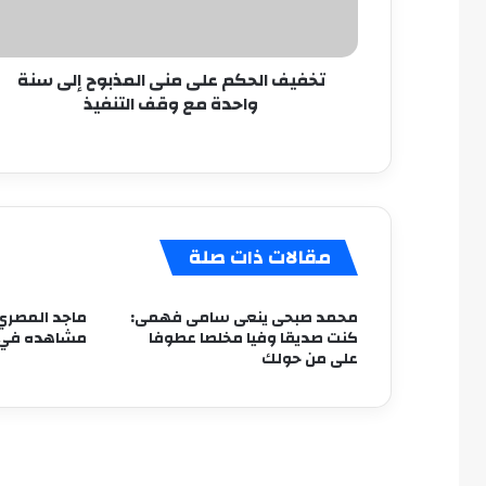
سنة
واحدة
مع
تخفيف الحكم على منى المذبوح إلى سنة
وقف
واحدة مع وقف التنفيذ
التنفيذ
مقالات ذات صلة
محمد صبحى ينعى سامى فهمى:
ماجد المصري
كنت صديقا وفيا مخلصا عطوفا
مشاهده في 
على من حولك