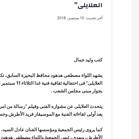
العلايلى”
آخر تحديث: 10 سبتمبر، 2018
مصطفى
كامل
سيف
الدين
كتب وليد جمال
….
يكتب
يشهد اللواء مصطفى هدهود محافظ البحيرة السابق، تكر
مايسه
عطوه
العلايلى” فى ا
مصطفى كامل سيف
كليوباترا
بجوار مبنى مجلس الشعب .
مايسه عطوه كليوبات
القرن
21
يتحدث العلايلى عن مشواره الفنى وفيلم “رسالة من امرأة
يعد أولى لقاءاته الفنية مع الموسيقار فريد الأطرش وج
كما يروى رئيس الجمعية ومؤسسها الفنان عادل السيد، ا
الأطرش، ويهدى رئيس الجمعية واللواء مصطفى هدهود درع