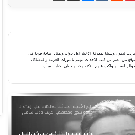
راسي.. ربنا يحفظ عمرك ليا ولبناتك
9 ملايين جنيه.. إجمالي إيرادات فيلم
«الست» لـ منى زكي في 4 أيام
متحف الفنون الشعبية بأكاديمية الفنون
نترنت ليكون وسيلة لمعرفة الاخبار اول باول، ويمثل إضافة قوية في
يستقبل طلاب المعهد العالي للفنون
موقع من مصر من قلب الاحداث ليهتم بالثورات العربية والمشاكل
التطبيقية بأكتوبر
 والرياضية ويواكب علوم التكنولوجيا ويغطي اخبار المرآة
برعاية وزير الثقافة إطلاق مبادرة ” فلنذهب
اليهم “
طرح الأغنية الدعائية لـ«الكلام على إيه؟» لـ
حودة بندق ومصطفى غريب ودنيا سامي
تكريما لمسيرة استثنائية.. حفل تأبين للفنان