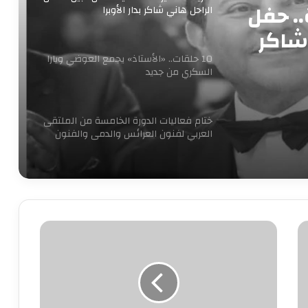
.. حفل
الراحل هاني شاكر بدار الأوبرا
 شاكر
10 حلقات.. «الأستاذ» يجمع العوضي ويارا
السكري من جديد
ختام فعاليات الدورة الخامسة من الملتقى
العربي لفنون العرائس والدمى والفنون
المجاورة
«آخر جولة» يفتتح مبادرة 100 ليلة عرض
بالإسكندرية ليلة رأس السنه
انطلاقا
من
مسلسل “إمام الدعاة” أبرز أعمال الراحل
نبيل الغول
دور
التعايش
والسلام
في
روجينا لـ أشرف زكي: حبيب عمري وتاج