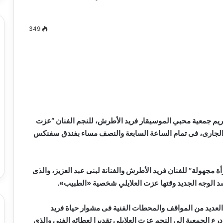
349
مصطفى
كامل
سيف
الدين
….
يكتب
يم جمعية محبي الموسيقار فريد الأطرش، للنجم الفنان “عزت
ميلاد
جديد
حتفالية ثقافية فنية غدا الثلاثاء 11 سبتمبر الجارى، فى تمام الساعة السابعة والنصف مساء بفندق سفنكس
 الدين …. يكتب
مصطفى كامل سيف الدين …. يكتب
را القرن 21
ميلاد جديد
 مجهولة” للفنان فريد الأطرش والفنانة لبنى عبد العزيز، والذى
سد الوجه الجديد وقتها عزت العلايلي شخصية «الطبيب».
لعديد من المواقف والمحطات الفنية فى مشوار حياة فريد
 الجمعية الي النجم عزت العلايلى تقديرا لعطائه الفنى والذى