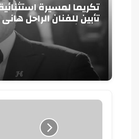
تكريما لمسيرة استثنائية
تأبين للفنان الراحل هاني
بدار الأوبرا
تخفيف
الحكم
على
منى
المذبوح
إلى