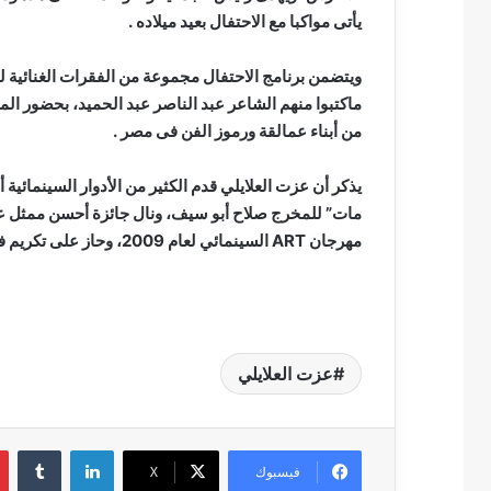
يأتى مواكبا مع الاحتفال بعيد ميلاده .
ويتضمن برنامج الاحتفال مجموعة من الفقرات الغنائية 
ماكتبوا منهم الشاعر عبد الناصر عبد الحميد، بحضور ا
من أبناء عمالقة ورموز الفن فى مصر .
يذكر أن عزت العلايلي قدم الكثير من الأدوار السينمائية
مات” للمخرج صلاح أبو سيف، ونال جائزة أحسن ممثل ع
مهرجان ART السينمائي لعام 2009، وحاز على تكريم في مهرجان وهران للفيلم العربي لعام 2017.
عزت العلايلي
لينكدإن
فيسبوك
‫X