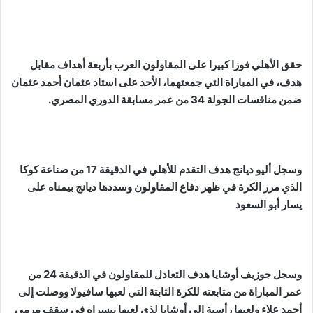
حقق الأهلي فوزا كبيرا على المقاولون العرب بأربعة أهداف مقابل
هدف، في المباراة التي جمعتهما، الأحد على استاد عثمان أحمد عثمان
ضمن منافسات الجولة 34 من عمر مسابقة الدوري المصري.
وسجل أليو ديانج هدف التقدم للأهلي في الدقيقة 17 من صناعة كوكا
الذي مرر الكرة في ظهر دفاع المقاولون وسددها ديانج بيمناه على
يسار أبو السعود
وسجل جوزيف أوشايا هدف التعادل للمقاولون في الدقيقة 24 من
عمر المباراة من متابعته للكرة الثابتة التي لعبها سافيولا ووصلت إلى
أحمد علاء ولعبها رأسية إلى أوشايا لذي لعبها بيسراه في سقف مرمى