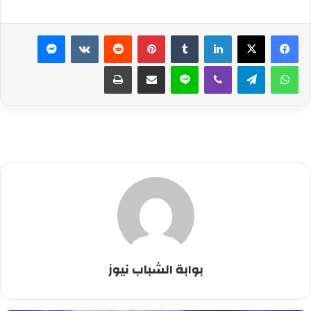
لينكدإن
بينتيريست
ماسنجر
واتساب
تيلقرام
ڤايبر
لاين
مشاركة عبر البريد
طباعة
بوابة الشباب نيوز