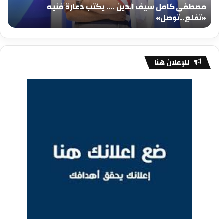
مصطفى كامل سيف الدين …. يكتب دعارة فنيه
«تقلع..توصل»
الم
«تقلع..توصل»
م
للإعلان هنا