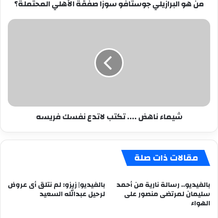
من هو البرازيلي جوستافو سوزا صفقة الأهلي المحتملة؟
شيماء
ناهض
....
تكتب
لاتدع
نفسك
فريسه
شيماء ناهض .... تكتب لاتدع نفسك فريسه
مقالات ذات صلة
بالفيديو.. رسالة نارية من أحمد
بالفيديو| زيزو: لم نتلق أى عروض
سليمان لمرتضى منصور على
لرحيل عبدالله السعيد
الهواء