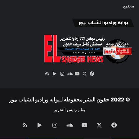
مجتمع
بوابة وراديو الشباب نيوز
‫X
فيسبوك
ساوند
‫YouTube
انستقرام
‏Google
ملخص
كلاود
Play
الموقع
RSS
© 2022 حقوق النشر محفوظة لـبوابة وراديو الشباب نيوز
بقلم رئيس التحرير
فيسبوك
‫X
‫YouTube
ساوند
انستقرام
‏Google
ملخص