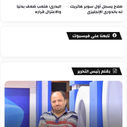
صلاح يسجل أول سوبر هاتريك
البدرى: متعب ضعف بدنيا
له بالدورى الإنجليزى
والاعتزال قراره
تابعنا على فيسبوك
بقلم رئيس التحرير
مصطفى
مص
كامل
كام
سيف
سي
الدين
الد
….
….
يكتب
يكت
دعارة
عيد
فنيه
المي