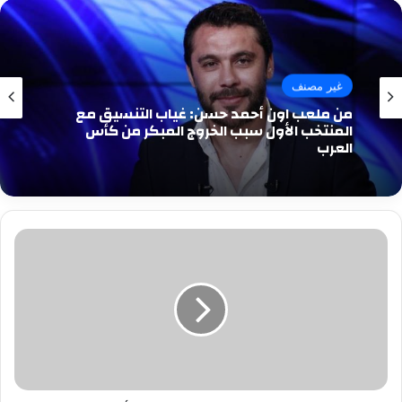
غير مصنف
من ملعب اون أحمد حسن: غياب التنسيق مع
المنتخب الأول سبب الخروج المبكر من كأس
العرب
من
هو
البرازيلي
جوستافو
سوزا
صفقة
الأهلي
المحتملة؟