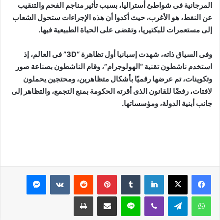
المرجانية فى شواطئ أستراليا، بسبب تأثير مناجم الفحم والتنقيب
عن النفط، هو الأغرب، حيث أكدوا أن هذه الإجراءات ستحول الشعاب
إلى مستعمرات للبكتيريا، وتقضى على الحياة الطبيعية فيها.
وفى السياق ذاته، شهدت إسبانيا أول تظاهرة “3D” فى العالم، إذ
استخدم ناشطون تقنية “الهولوجرام”، وقام الناشطون بصناعة صور
وتكوينات، تم عرضها رقميًا بأشكال متظاهرين، ومحتجين يحملون
لافتات، رفضًا للقانون الذى أقرته الحكومة بمنع التجمع، والتظاهر إلى
جانب أبنية الدولة، ومؤسساتها.
لينكدإن
بينتيريست
ماسنجر
واتساب
تيلقرام
ڤايبر
لاين
مشاركة عبر البريد
طباعة