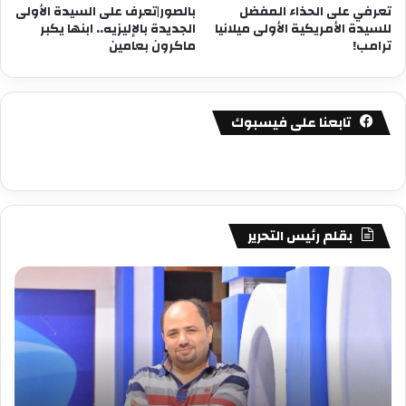
تعرفي على الحذاء المفضل
بالصور|تعرف على السيدة الأولى
للسيدة الأمريكية الأولى ميلانيا
الجديدة بالإليزيه.. ابنها يكبر
ترامب!
ماكرون بعامين
تابعنا على فيسبوك
بقلم رئيس التحرير
مصطفى
مص
كامل
كام
سيف
سي
الدين
الد
….
….
يكتب
يكت
دعارة
عيد