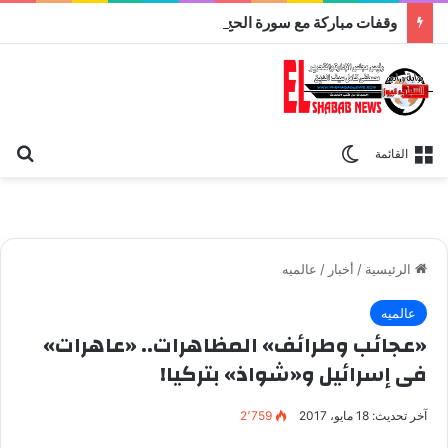
وقفات مباركة مع سورة الحج.. الجامع الأزهر يعقد اليوم ملتقى القضايا المعاصرة اليوم
بح
الوضع المظلم
القائمة
الرئيسية
/
أخبار
/
عالميه
عالميه
«عجائب وطرائف» المظاهرات.. «عاهرات»
فى إسرائيل و«شواذ» بتركيا!
آخر تحديث: 18 مايو، 2017
2٬759