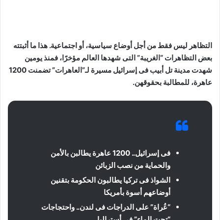
التظاهر ليس فقط من أجل أوضاع سياسية، أو اجتماعية. هذا ما أثبتته
بعض التظاهرات “الغريبة” التى شهدها العالم مؤخرًا، فمنذ يومين
شهدت مدينة تل أبيب فى إسرائيل مسيرة لـ”العاهرات” تضمنت 1200
عاهرة، للمطالبة بحقوقهن.
فى إسرائيل.. 1200 عاهرة يطالبن بالأمن
والحماية من نصب الزبائن
الشواذ فى تركيا يطالبون الحكومة بتقنين
أوضاعهم أسوة بأمريكا
“عُراة” على الدراجات فى لندن.. واحتجاجات
“تحت الماء” فى أستراليا