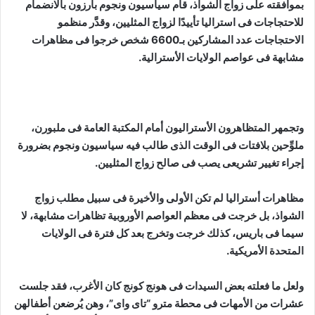
بموافقته على زواج الشواذ، قام سياسيون ونجوم بارزون بالانضمام
للاحتجاجات فى استراليا تأييدًا لزواج المثليين، وقدَّر منظمو
الاحتجاجات عدد المشاركين بـ6600 شخص خرجوا فى مظاهرات
مشابهة فى عواصم الولايات الأسترالية.
وتجمهر المتظاهرون الأستراليون أمام المكتبة العامة فى ملبورن،
ملوِّحين بلافتات فى الوقت الذى طالب فيه سياسيون ونجوم بضرورة
إجراء تغيير تشريعى يصب فى صالح زواج المثليين.
مظاهرات أستراليا لم تكن الأولى والأخيرة فى سبيل مطلب زواج
الشواذ، بل خرجت فى معظم العواصم الأوروبية تظاهرات مشابهة، لا
سيما فى باريس، كذلك خرجت وتخرج بعد كل فترة فى الولايات
المتحدة الأمريكية.
ولعل ما فعلته بعض السيدات فى هونج كونج كان الأغرب، فقد جلست
عشرات من الأمهات فى محطة مترو “تاى واى”، وهن يُرضعن أطفالهن