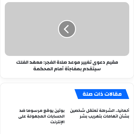
مقيم
دعوى
تغيير
موعد
صلاة
الفجر:
معهد
الفلك
سيتقدم
مقيم دعوى تغيير موعد صلاة الفجر: معهد الفلك
بمفاجأة
سيتقدم بمفاجأة أمام المحكمة
أمام
المحكمة
مقالات ذات صلة
ألمانيا.. الشرطة تعتقل شخصين
بوتين يوقع مرسوما ضد
بشأن اتهامات بتهريب بشر
الحسابات المجهولة على
الإنترنت