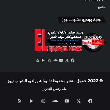
مجتمع
بوابة وراديو الشباب نيوز
‫X
فيسبوك
ساوند
‫YouTube
انستقرام
‏Google
ملخص
كلاود
Play
الموقع
RSS
© 2022 حقوق النشر محفوظة لـبوابة وراديو الشباب نيوز
بقلم رئيس التحرير
فيسبوك
‫X
‫YouTube
ساوند
انستقرام
‏Google
ملخص