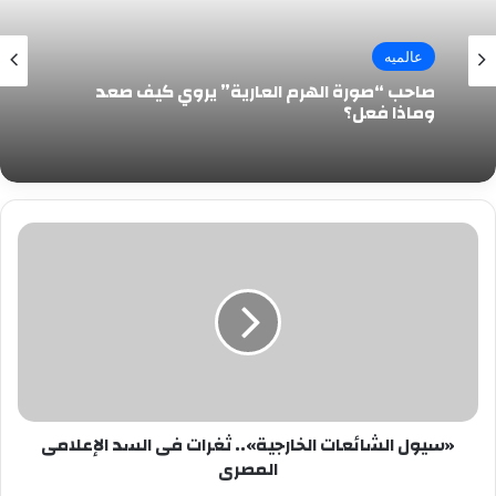
عالميه
صاحب “صورة الهرم العارية” يروي كيف صعد
وماذا فعل؟
«سيول
الشائعات
الخارجية»..
ثغرات
فى
السد
الإعلامى
المصرى
«سيول الشائعات الخارجية».. ثغرات فى السد الإعلامى
المصرى