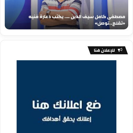
دعارة
عيد
فنيه
المي
مصطفى كامل سيف الدين …. يكتب دعارة فنيه
«تقلع..توصل»
الم
«تقلع..توصل»
م
للإعلان هنا