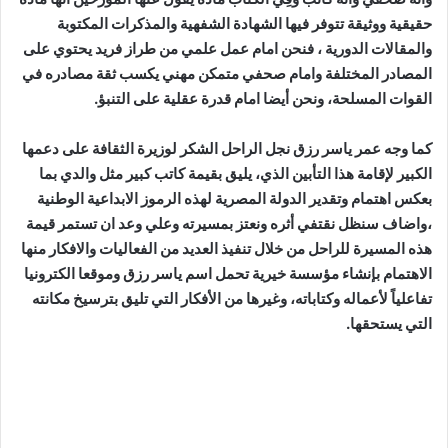
حقيقية ووثيقة تتوفر فيها الشهادة الشفهية والمذكرات المكتوبة
والمقالات الدورية ، فنحن امام عمل علمي من طراز فريد يحتوي على
المصادر المختلفة وامام صحفي متمكن مهني يكسب ثقة مصادره في
القوات المسلحة، ونحن أيضا امام قدرة عقلية على التنبؤ.
كما وجه عمر ياسر رزق نجل الراحل الشكر لوزيرة الثقافة على دعمها
الكبير لإقامة هذا التأبين الذي، يليق بقيمة كاتب كبير مثل والدي بما
بعكس اهتمام وتقدير الدولة المصرية لهذه الرموز الابداعية الوطنية
،واضاف سنظل نقتفي أثره ونعتز بمسيرته وعلي وعد ان تستمر قيمة
هذه المسيرة للراحل من خلال تنفيذ العديد من الفعاليات والافكار منها
الاهتمام بإنشاء مؤسسة خيرية تحمل اسم ياسر رزق وموقعا الكترونيا
تفاعلياً لأعماله وكتاباته، وغيرها من الأفكار التي تليق بترسيخ مكانته
التي يستحقها.