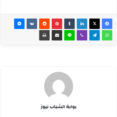
لينكدإن
بينتيريست
ماسنجر
واتساب
تيلقرام
ڤايبر
لاين
مشاركة عبر البريد
طباعة
بوابة الشباب نيوز