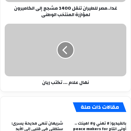
المنتخب
غدا..مصر للطيران تنقل 1400 مشجع إلى الكاميرون
الوطنى
لمؤازرة المنتخب الوطنى
نهال
علام
...
تكتب
ريان
نهال علام ... تكتب ريان
مقالات ذات صلة
بالفيديو| لا تهني ولا اهينك ..
شريهان تنعى مديحة يسرى:
أولى انتاج peace makers for
ستظلى فى قلبى إلى الأبد