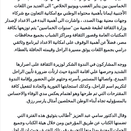
الخماسين بين يناير الغضب ويونيو الخلاص” الى العديد من اللغات
الأجنبية ايمانا بأهمية محتواه الوطني مع امكانية التعاون مع شركاء
وجهات معنية بهذا الصدد، ، واشارت الى أهمية البدء فى الاعداد لإصدار
وزارة الثقافة لطبعة شعبية من “سنوات الخماسين” يتم توزيعها بكافة
المكتبات العامة وقصور الثقافة ومراكز الشباب بجميع محافظات
مصر، فضلاً عن أهمية الوقوف على امكانية الاعداد لبرنامج وثائقي
درامي بجميع اللغات يوثق مسيرة الراحل وقيمته الحافلة بالعطاء.
ووجه المشاركون في الندوة الشكر لوزيرة الثقافة على اصرارها
الشديد وحرصها علي اقامة الندوة حيث ارتأت ضرورة تأبين الراحل
المبدع، واتصالها المستمر بأسرته وحثهم علي الحضور وإقامة الندوة
لتكريم اسم للراحل، وكذلك استجابتها الفورية والجادة لتفعيل كافة
المقترحات التي تم طرحها وهو اهتمام يعكس مدي الوفاء والاحساس
بالمسؤوليه تجاه أبناء الوطن المخلصين أمثال يارسر رزق.
وقال الدكتور سامي عبد العزيز “أطالب بتوثيق هذه الفترة التي
تضمنها الكتاب عن طريق المؤرخين ومن خلال هيئة الكتاب وجميع
الجهات المعنية بهذا منعا للتحريف في تلك الفترة ، حيث ان الراحل