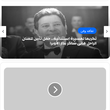
ثقافه وفن
تكريما لمسيرة استثنائية.. حفل تأبين للفنان
الراحل هاني شاكر بدار الأوبرا
غدا..مصر
للطيران
تنقل
1400
مشجع
إلى
الكاميرون
لمؤازرة