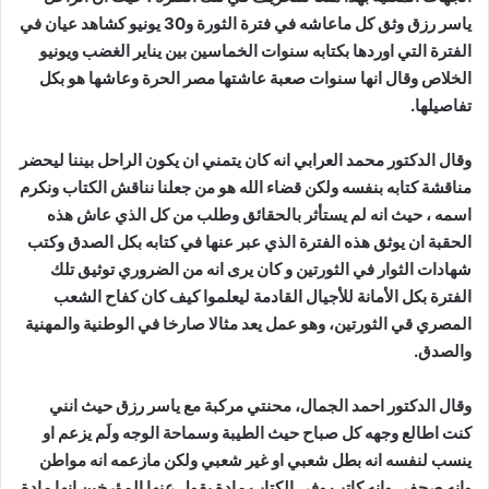
ياسر رزق وثق كل ماعاشه في فترة الثورة و30 يونيو كشاهد عيان في
الفترة التي اوردها بكتابه سنوات الخماسين بين يناير الغضب ويونيو
الخلاص وقال انها سنوات صعبة عاشتها مصر الحرة وعاشها هو بكل
تفاصيلها.
وقال الدكتور محمد العرابي انه كان يتمني ان يكون الراحل بيننا ليحضر
مناقشة كتابه بنفسه ولكن قضاء الله هو من جعلنا نناقش الكتاب ونكرم
اسمه ، حيث انه لم يستأثر بالحقائق وطلب من كل الذي عاش هذه
الحقبة ان يوثق هذه الفترة الذي عبر عنها في كتابه بكل الصدق وكتب
شهادات الثوار في الثورتين و كان يرى انه من الضروري توثيق تلك
الفترة بكل الأمانة للأجيال القادمة ليعلموا كيف كان كفاح الشعب
المصري قي الثورتين، وهو عمل يعد مثالا صارخا في الوطنية والمهنية
والصدق.
وقال الدكتور احمد الجمال، محنتي مركبة مع ياسر رزق حيث انني
كنت اطالع وجهه كل صباح حيث الطيبة وسماحة الوجه ولَم يزعم او
ينسب لنفسه انه بطل شعبي او غير شعبي ولكن مازعمه انه مواطن
وانه صحفي وانه كاتب وفِي الكتاب مادة يقول عنها المؤرخين انها مادة