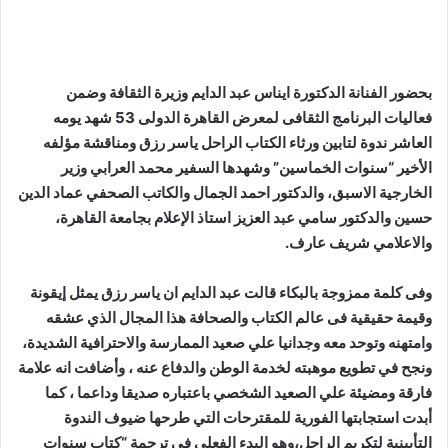
بحضور الفنانة الدكتورة ايناس عبد الدايم وزيرة الثقافة وضمن
فعاليات البرنامج الثقافى لمعرض القاهرة الدولى 53 شهد يومه
العاشر ندوة لتابين ورثاء الكتاب الراحل ياسر رزق ومناقشة مؤلفه
الأخير “سنوات الخماسين” وشهدها السفير محمد العرابي وزير
الخارجية الاسبق، والدكتور احمد الجمال والكاتب الصحفي عماد الدين
حسين والدكتور سامي عبد العزيز استاذ الإعلام بجامعة القاهرة،
والاعلامي شريف عارف.
وفى كلمة ممزوجة بالبكاء قالت عبد الدايم ان ياسر رزق يمثل إيقونة
وقيمة حقيقية فى عالم الكتاب والصحافة هذا المجال الذي عشقه
وامتهنه وتوحد معه وجدانيا علي صعيد الممارسة والاحترافية الشديدة،
ونجح في تطويع موهبته لخدمة الوطن والدفاع عنه ، وأضافت انه علامة
فارقة ومضيئة علي الصعيد الشخصي باعتباره صديقا وداعما ، كما
أبدت استجابتها الفورية للمقترحات التي طرحها ضيوف الندوة
التأبينية لتكريم الراحل،وهو البدء الفعلي في ترجمة “كتاب سنوات