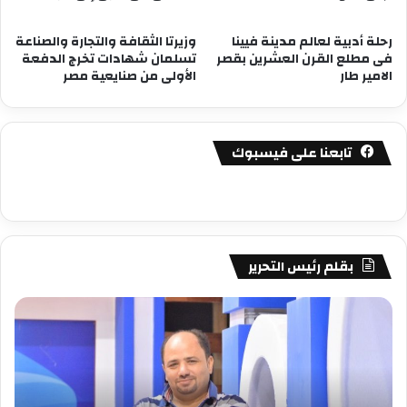
رحلة أدبية لعالم مدينة فيينا
وزيرتا الثقافة والتجارة والصناعة
فى مطلع القرن العشرين بقصر
تسلمان شهادات تخرج الدفعة
الامير طار
الأولى من صنايعية مصر
تابعنا على فيسبوك
بقلم رئيس التحرير
مصطفى
مص
كامل
كام
سيف
سي
الدين
الد
….
….
يكتب
يكت