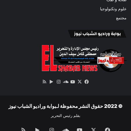
علوم وتكنولوجيا
مجتمع
بوابة وراديو الشباب نيوز
‫X
فيسبوك
ساوند
‫YouTube
انستقرام
‏Google
ملخص
كلاود
Play
الموقع
RSS
© 2022 حقوق النشر محفوظة لـبوابة وراديو الشباب نيوز
بقلم رئيس التحرير
فيسبوك
‫X
‫YouTube
ساوند
انستقرام
‏Google
ملخص