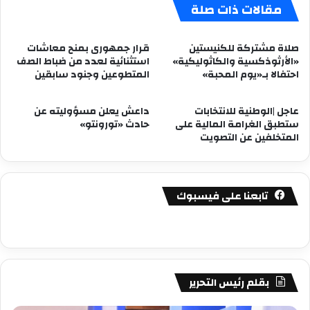
مقالات ذات صلة
صلاة مشتركة للكنيستين
قرار جمهورى بمنح معاشات
«الأرثوذكسية والكاثوليكية»
استثنائية لعدد من ضباط الصف
احتفالا بـ«يوم المحبة»
المتطوعين وجنود سابقين
عاجل |الوطنية للانتخابات
داعش يعلن مسؤوليته عن
ستطبق الغرامة المالية على
حادث «تورونتو»
المتخلفين عن التصويت
تابعنا على فيسبوك
بقلم رئيس التحرير