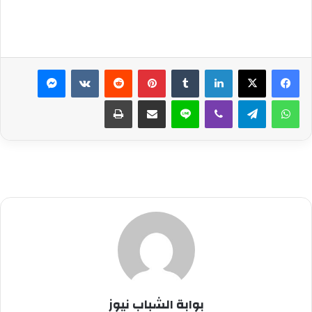
لينكدإن
بينتيريست
ماسنجر
واتساب
تيلقرام
ڤايبر
لاين
مشاركة عبر البريد
طباعة
بوابة الشباب نيوز