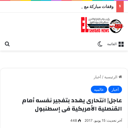
وقفات مباركة مع سورة الحج.. الجامع الأزهر يعقد اليوم ملتقى القضايا المعاصرة اليوم
بح
الوضع المظلم
القائمة
الرئيسية
/
أخبار
أخبار
عالميه
عاجل| انتحارى يهدد بتفجير نفسه أمام
القنصلية الأمريكية فى إسطنبول
آخر تحديث: 15 يونيو، 2017
448
استنفار أمنى بإسطنبول