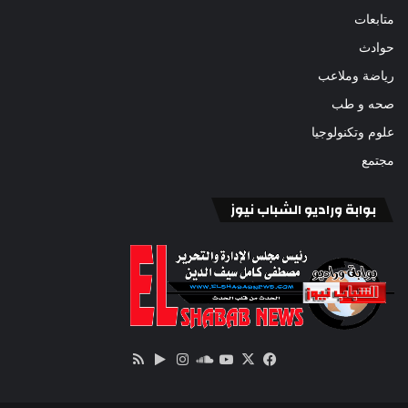
متابعات
حوادث
رياضة وملاعب
صحه و طب
علوم وتكنولوجيا
مجتمع
بوابة وراديو الشباب نيوز
‫X
فيسبوك
ساوند
‫YouTube
انستقرام
‏Google
ملخص
كلاود
Play
الموقع
RSS