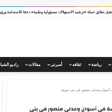
قبل تطلق حملة «ترشيد الاستهلاك: مسؤولية وطنية» دعمًا للاستدامة ورؤية مص
رياضة
ثقافه
أسرتى
مقالات
راديو الشبا
ى أسوان وعدلى منصور فى بنى سويف
شة فى أسوان وعدلى منصور فى بنى