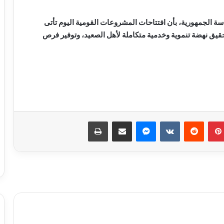
الجمهورية، بأن افتتاحات المشروعات القومية اليوم تأتى
قيق نهضة تنموية وخدمية متكاملة لأهل الصعيد، وتوفير فرص
بدء الصمت الانتخابي لجولة إعادة المرحلة
الثانية من انتخابات مجلس النواب 2025
بينتيريست
ماسنجر
مشاركة عبر البريد
طباعة
الحكومة تبحث وضع حلول جذرية
للمشكلات المالية لـ”ماسبيرو” والصحف
القومية
وزير البترول يبحث تعزيز التعاون في مجالات
الطاقة والبترول والبتروكيماويات مع نظيره
البحريني