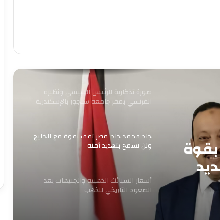
مصطفى مدبولي يستعرض مقترحات تطوير
المنطقة المحيطة بالقلعة ومنطقة الزبالين
بالقاهرة
بيان القائمة الوطنية من أجل مصر: نتمسك
بالعمل المشترك من أجل مصلحة البلد
صورة تذكارية للرئيس السيسي ونظيره
الفرنسي بمقر جامعة سنجور بالإسكندرية
جاد محمد جاد: مصر تقف بقوة مع الخليج
بقوة
ولن تسمح بتهديد أمنه
ديد
أسعار السبائك الذهبية والجنيهات بعد
الصعود التاريخي للذهب