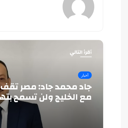
أقرأ التالي
أخبار
جاد محمد جاد: مصر تقف 
مع الخليج ولن تسمح بته
أمنه