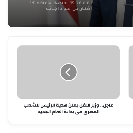
القافلة الـ95 المتجهة لغزة تضم آلاف
الأطنان من المواد الإغاثية
الكهرباء تنفي زيادة الأسعار وتغيير
العدادات: كل ما يُتداول غير صحيح
عاجل..
وزير
بدء الصمت الانتخابي لجولة إعادة المرحلة
النقل
الثانية من انتخابات مجلس النواب 2025
يعلن
هدية
الرئيس
الحكومة تبحث وضع حلول جذرية
للشعب
للمشكلات المالية لـ”ماسبيرو” والصحف
المصرى
القومية
فى
عاجل.. وزير النقل يعلن هدية الرئيس للشعب
بداية
وزير البترول يبحث تعزيز التعاون في مجالات
المصرى فى بداية العام الجديد
العام
الطاقة والبترول والبتروكيماويات مع نظيره
الجديد
البحريني