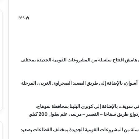
266
مصطفى
كامل
سيف
الدين
 هامش افتتاح سلسلة من المشروعات القومية الجديدة بمختلف
….
يكتب
ميلاد
جديد
 أسوان، بالإضافة إلى طريق الصعيد الصحراوى الغربى، المرحلة
 الدين …. يكتب
مصطفى كامل سيف الدين …. يكتب
را القرن 21
ميلاد جديد
ى سويف، بالإضافة إلى كوبرى البلينا بمحافظة سوهاج،
 طريق سفاجا – القصير – مرسى علم بطول 200 كيلو.
لسلة من المشروعات القومية الجديدة بمختلف القطاعات بصعيد