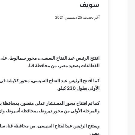
سويف
آخر تحديث: 25 ديسمبر، 2021
مصطفى
كامل
سيف
الدين
افتتح الرئيس عبد الفتاح السيسى، محور سمالوط، على
….
القطاعات بصعيد مصر، من محافظة قنا.
يكتب
مايسه
عطوه
كما افتتح الرئيس عبد الفتاح السيسى، محور كلابشة فى
مصطفى كامل سيف
كليوباترا
الأولى بطول 230 كيلو.
مايسه عطوه كليوبات
القرن
21
كما تم افتتاح محور المستشار عدلى منصور، بمحافظة بن
والمرحلة الأولى من محور ديروط، بمحافظة أسيوط، وازدواج
ويفتتح الرئيس عبدالفتاح السيسى، من محافظة قنا، س
مصر.