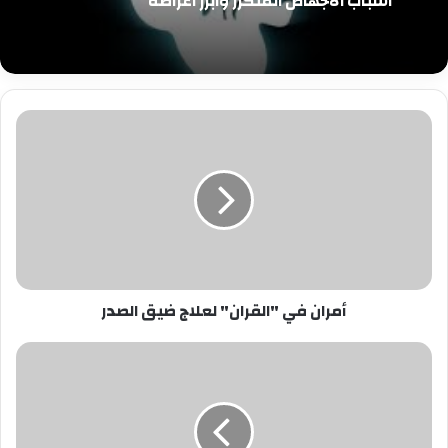
أسباب الاجهاض المتكرر وابرز اعراضه
أمران
في
"القران"
لعلاج
ضيق
الصدر
أمران في "القران" لعلاج ضيق الصدر
7
معلومات
عن
نادى
باريس..