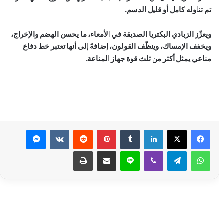
تم تناوله كامل أو قليل الدسم.
ويعزّز الزبادي البكتريا الصديقة في الأمعاء، ما يحسن الهضم والإخراج،
ويخفف الإمساك، وينظّف القولون، إضافةً إلى أنها تعتبر خط دفاع
مناعي يمثل أكثر من ثلث قوة جهاز المناعة.
لينكدإن
بينتيريست
ماسنجر
واتساب
تيلقرام
ڤايبر
لاين
مشاركة عبر البريد
طباعة