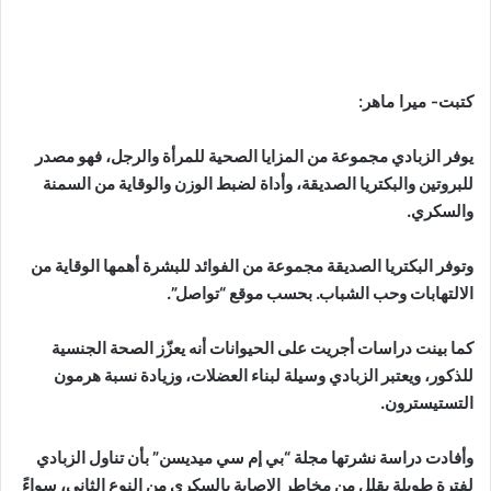
كتبت- ميرا ماهر:
يوفر الزبادي مجموعة من المزايا الصحية للمرأة والرجل، فهو مصدر
للبروتين والبكتريا الصديقة، وأداة لضبط الوزن والوقاية من السمنة
والسكري.
وتوفر البكتريا الصديقة مجموعة من الفوائد للبشرة أهمها الوقاية من
الالتهابات وحب الشباب. بحسب موقع “تواصل”.
كما بينت دراسات أجريت على الحيوانات أنه يعزّز الصحة الجنسية
للذكور، ويعتبر الزبادي وسيلة لبناء العضلات، وزيادة نسبة هرمون
التستيسترون.
وأفادت دراسة نشرتها مجلة “بي إم سي ميديسن” بأن تناول الزبادي
لفترة طويلة يقلل من مخاطر الإصابة بالسكري من النوع الثاني، سواءً