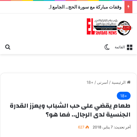
وقفات مباركة مع سورة الحج.. الجامع الأزهر يعقد اليوم ملتقى القضايا المعاصرة اليوم
بح
الوضع المظلم
القائمة
الرئيسية
/
أسرتى
/
+18
+18
طعام يقضي على حب الشباب ويعزز القدرة
الجنسية لدى الرجال.. فما هو؟
آخر تحديث: 7 يناير، 2018
627