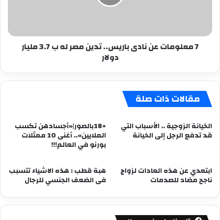
تدين
مصر
له
ب
7 معلومات عن نادى باريس.. تدين مصر له ب 3.7 مليار
3.7
دولار
مليار
دولار
مقالات ذات صلة
الخيانة الزوجية .. الأسباب التي
+18بالصور|«أجسادهن تكسب
قد تدفع الرجل إلى الخيانة
الملايين».. أغنى 10 ممثلات
بورنو في العالم!!!
ابتعدي عن هذه العادات لزواج
هبة قطب : هذه الاشياء تتسبب
ناجح مضاد للصدمات
فى الضعف الجنسي للرجال