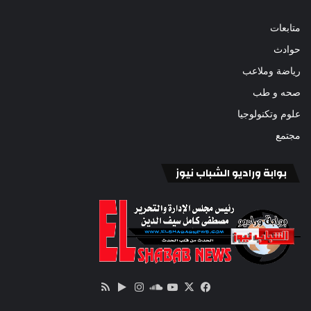
متابعات
حوادث
رياضة وملاعب
صحه و طب
علوم وتكنولوجيا
مجتمع
بوابة وراديو الشباب نيوز
‫X
فيسبوك
ساوند
‫YouTube
انستقرام
‏Google
ملخص
كلاود
Play
الموقع