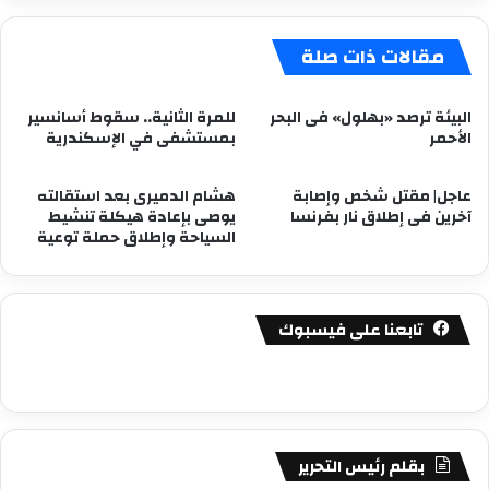
السبت
مقالات ذات صلة
البيئة ترصد «بهلول» فى البحر
للمرة الثانية.. سقوط أسانسير
الأحمر
بمستشفى في الإسكندرية
عاجل| مقتل شخص وإصابة
هشام الدميرى بعد استقالته
آخرين فى إطلاق نار بفرنسا
يوصى بإعادة هيكلة تنشيط
السياحة وإطلاق حملة توعية
تابعنا على فيسبوك
بقلم رئيس التحرير