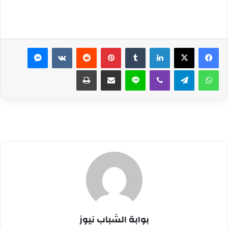
لينكدإن
بينتيريست
ماسنجر
واتساب
تيلقرام
ڤايبر
لاين
مشاركة عبر البريد
طباعة
بوابة الشباب نيوز