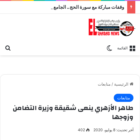
وقفات مباركة مع سورة الحج.. الجامع الأزهر يعقد اليوم ملتقى القضايا المعاصرة اليوم
بح
الوضع المظلم
القائمة
الرئيسية
/
متابعات
متابعات
طاهر الأزهري ينعى شقيقة وزيرة التضامن
وزوجها
آخر تحديث: 8 يوليو، 2020
402