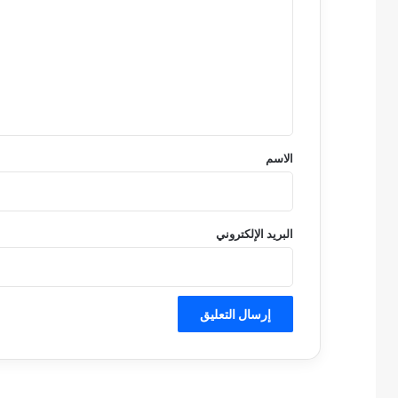
ت
ع
ل
ي
ق
*
الاسم
البريد الإلكتروني