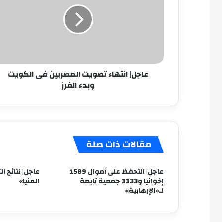
المصريين
فى
الكويت
وبدء
الفرز
عاجل| انتهاء تصويت المصريين فى الكويت
وبدء الفرز
مقالات ذات صلة
عاجل| التحفظ على أموال 1589
عاجل| نتائج 
إخوانيا و1133 جمعية تابعة
المنيا»
لـ«الإرهابية»