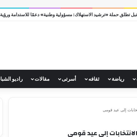
بل تطلق حملة «ترشيد الاستهلاك: مسؤولية وطنية» دعمًا للاستدامة ورؤية مصر
رياضة
ثقافه
أسرتى
مقالات
راديو الشبا
خابات إلى عيد قومى
لانتخابات إلى عيد قومى