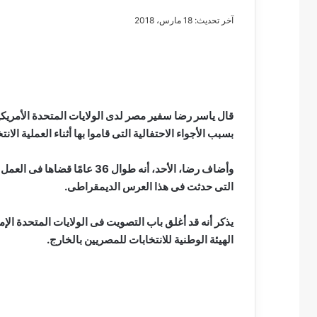
آخر تحديث: 18 مارس، 2018
مصطفى
كامل
سيف
قال ياسر رضا سفير مصر لدى الولايات المتحدة الأمريكي
الدين
بسبب الأجواء الاحتفالية التى قاموا بها أثناء العملية الا
….
يكتب
وأضاف رضا، الأحد، أنه طوال 36
مايسه
التى حدثت فى هذا العرس الديمقراطى.
عطوه
مصطفى كامل سيف
كليوباترا
مايسه عطوه كليوبات
القرن
يذكر أنه قد أغلق باب التصويت فى الولايات المتحدة الإمر
21
الهيئة الوطنية للانتخابات للمصريين بالخارج.