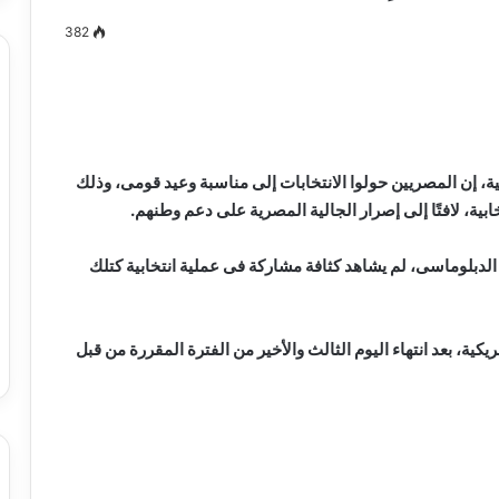
382
مصطفى
كامل
سيف
ة، إن المصريين حولوا الانتخابات إلى مناسبة وعيد قومى، وذلك
الدين
نتخابية، لافتًا إلى إصرار الجالية المصرية على دعم وطنهم.
….
يكتب
 عامًا قضاها فى العمل الدبلوماسى، لم يشاهد كثافة مشاركة فى عملية انتخابية كتلك
ميلاد
جديد
 الدين …. يكتب
مصطفى كامل سيف الدين …. يكتب
را القرن 21
ميلاد جديد
يكية، بعد انتهاء اليوم الثالث والأخير من الفترة المقررة من قبل
بدء الصمت الانتخابي لجولة إعادة المرحلة
الثانية من انتخابات مجلس النواب 2025