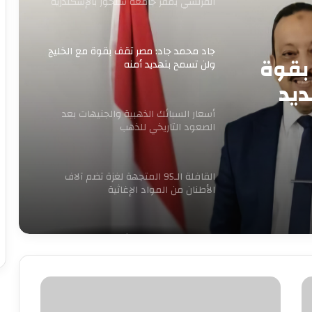
الفرنسي بمقر جامعة سنجور بالإسكندرية
جاد محمد جاد: مصر تقف بقوة مع الخليج
بقوة
ولن تسمح بتهديد أمنه
ديد
أسعار السبائك الذهبية والجنيهات بعد
الصعود التاريخي للذهب
القافلة الـ95 المتجهة لغزة تضم آلاف
الأطنان من المواد الإغاثية
الكهرباء تنفي زيادة الأسعار وتغيير
العدادات: كل ما يُتداول غير صحيح
غلق
باب
بدء الصمت الانتخابي لجولة إعادة المرحلة
التصويت