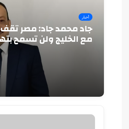
أخبار
جاد محمد جاد: مصر تقف 
مع الخليج ولن تسمح بته
أمنه
عاجل|
انتهاء
تصويت