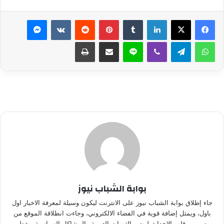
لينكدإن
بينتيريست
ماسنجر
واتساب
تيلقرام
ڤايبر
لاين
مشاركة عبر البريد
طباعة
بوابة الشباب نيوز
جاء إطلاق بوابة الشباب نيوز على الانترنت ليكون وسيلة لمعرفة الاخبار اول
باول، ويمثل إضافة قوية في الفضاء الالكتروني، وجاءت انطلاقة الموقع من
مصر من قلب الاحداث ليهتم بالثورات العربية والمشاكل السياسية ويغطى