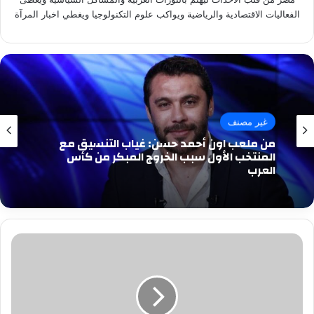
الفعاليات الاقتصادية والرياضية ويواكب علوم التكنولوجيا ويغطي اخبار المرآة
غير مصنف
من ملعب اون أحمد حسن: غياب التنسيق مع
المنتخب الأول سبب الخروج المبكر من كأس
العرب
ليفربول
ينعى
ضحايا
قطارى
سوهاج:
قلوبنا