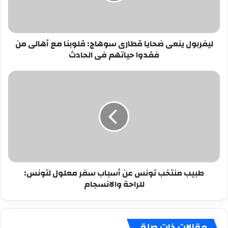
مع
أهالى
من
ليفربول ينعى ضحايا قطارى سوهاج: قلوبنا مع أهالى من
فقدوا
فقدوا حياتهم فى الحادث
حياتهم
فى
الحادث
طبيب
منتخب
تونس
عن
أسباب
سفر
معلول
لتونس:
للراحة
طبيب منتخب تونس عن أسباب سفر معلول لتونس:
والانسجام
للراحة والانسجام
مقالات ذات صلة