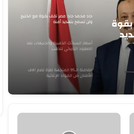
جاد محمد جاد: مصر تقف بقوة مع الخليج
بقوة
ولن تسمح بتهديد أمنه
ديد
أسعار السبائك الذهبية والجنيهات بعد
الصعود التاريخي للذهب
القافلة الـ95 المتجهة لغزة تضم آلاف
الأطنان من المواد الإغاثية
الكهرباء تنفي زيادة الأسعار وتغيير
العدادات: كل ما يُتداول غير صحيح
داليا
التونسي
بدء الصمت الانتخابي لجولة إعادة المرحلة
تهنئ
الثانية من انتخابات مجلس النواب 2025