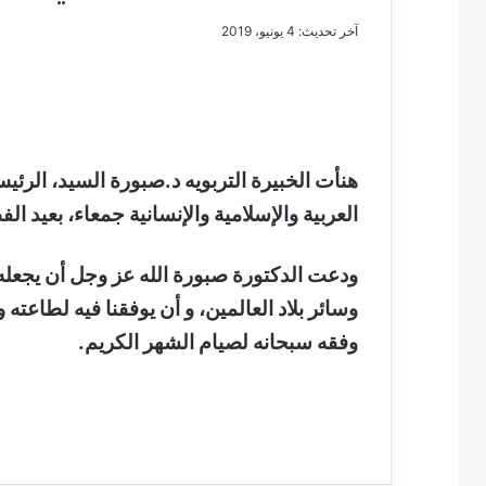
آخر تحديث: 4 يونيو، 2019
مصطفى
كامل
سيف
هنأت الخبيرة التربويه د.صبورة السيد، الرئ
الدين
العربية والإسلامية والإنسانية جمعاء، بعيد ال
….
يكتب
مايسه
ودعت الدكتورة صبورة الله عز وجل أن يجعله 
عطوه
مصطفى كامل سيف
وسائر بلاد العالمين، و أن يوفقنا فيه لطاعته 
كليوباترا
مايسه عطوه كليوبات
القرن
وفقه سبحانه لصيام الشهر الكريم.
21