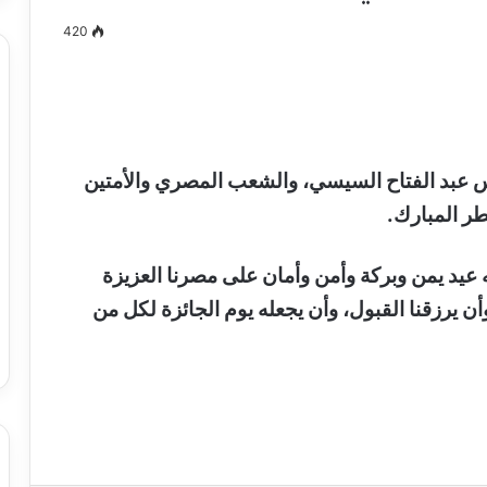
420
مصطفى
كامل
سيف
يس عبد الفتاح السيسي، والشعب المصري والأمتين
الدين
فطر المبارك.
….
يكتب
ميلاد
عيد يمن وبركة وأمن وأمان على مصرنا العزيزة
جديد
 الدين …. يكتب
مصطفى كامل سيف الدين …. يكتب
وأن يرزقنا القبول، وأن يجعله يوم الجائزة لكل من
را القرن 21
ميلاد جديد
بدء الصمت الانتخابي لجولة إعادة المرحلة
الثانية من انتخابات مجلس النواب 2025