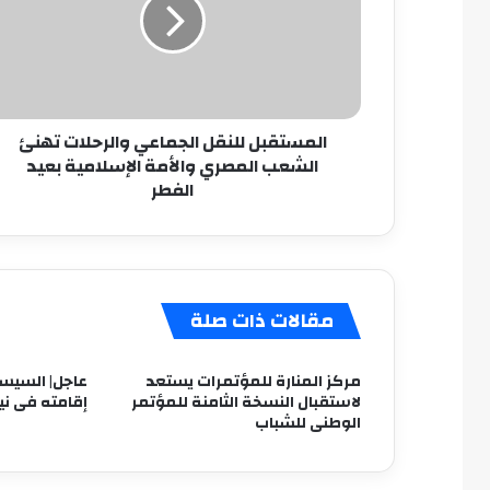
والرحلات
تهنئ
الشعب
المصري
والأمة
الإسلامية
المستقبل للنقل الجماعي والرحلات تهنئ
بعيد
الشعب المصري والأمة الإسلامية بعيد
الفطر
الفطر
مقالات ذات صلة
مركز المنارة للمؤتمرات يستعد
عاجل| السيسى
لاستقبال النسخة الثامنة للمؤتمر
إقامته فى ني
الوطنى للشباب