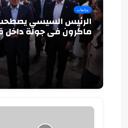
متابعات
الرئيس السيسي يصطحب
ماكرون في جولة داخل ق
قايتباي بالإسكندرية
شاهد
أول
ظهور
لدوللى