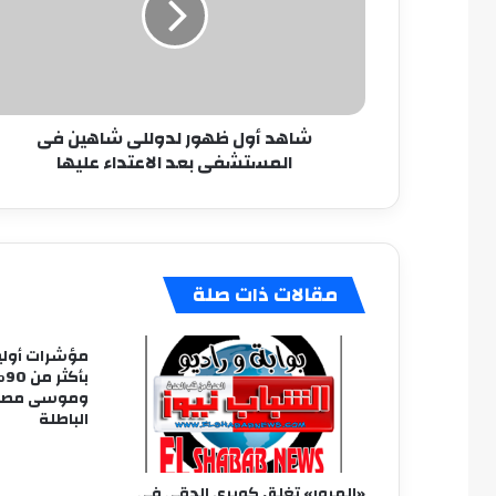
شاهين
فى
المستشفى
بعد
الاعتداء
شاهد أول ظهور لدوللى شاهين فى
عليها
المستشفى بعد الاعتداء عليها
مقالات ذات صلة
مؤشرات أولي
بأ
وموسى مصطف
الباطلة
«المرور» تغلق كوبرى الدقى فى