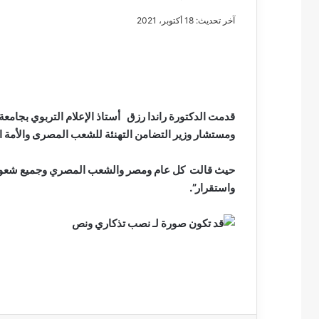
آخر تحديث: 18 أكتوبر، 2021
مصطفى
كامل
سيف
قدمت الدكتورة راندا رزق أستاذ الإعلام التربوي بجامعة
الدين
ومستشار وزير التضامن التهنئة للشعب المصرى والأمة ال
….
يكتب
حيث قالت كل عام ومصر والشعب المصري وجميع شعوب الأم
مايسه
واستقرار”.
عطوه
مصطفى كامل سيف
كليوباترا
مايسه عطوه كليوبات
القرن
21