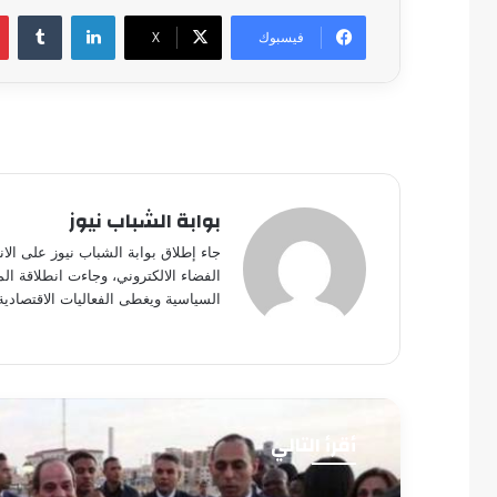
لينكدإن
فيسبوك
‫X
بوابة الشباب نيوز
جاء إطلاق بوابة الشباب نيوز على الا
الفضاء الالكتروني، وجاءت انطلاقة ال
السياسية ويغطى الفعاليات الاقتصادية
أقرأ التالي