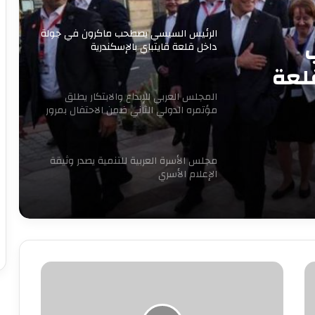
الرئيس السيسي يصطحب ماكرون في جولة
داخل قلعة قايتباي بالإسكندرية
لعة
المجلس العربي للإبداع والابتكار يطلق
مؤتمره الدولي الثاني ضمن الاحتفال بمرور
16 عاما للتنمية المستدامة
مجلس الأسرة العربية للتنمية يصدر وثيقة
الإعلام الأسري
7 سبتمبر.. حفل توقيع ومناقشة كتاب
“قبل المأذون” للدكتورة آمال إبراهيم
محرم
وصيام
نجاحات مستمره للمجموعه المصريه
يستعدان
السويسريه
لطرح