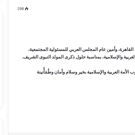
298
مصطفى
كامل
سيف
 القاهرة، وأمين عام المجلس العربي للمسئولية المجتمعية،
الدين
عربية والإسلامية، بمناسبة حلول ذكرى المولد النبوى الشريف.
….
يكتب
ة العربية والإسلامية بخير وسلام وأمان وطُمَأْنينة
ميلاد
جديد
 الدين …. يكتب
مصطفى كامل سيف الدين …. يكتب
را القرن 21
ميلاد جديد
نجاحات مستمره للمجموعه المصريه
السويسريه