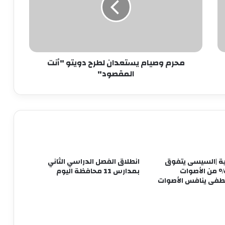
دويتو
"أنت
ابو عقيل والحمزاوي يهنئان رافت السمان
المقصود"
بتوليه منصب وكيل تضامن الجيزه ويبحثان
سبل التعاون بينهما
محرم وصيام يستعدان لطرح دويتو "أنت
طاقة نور تعاون جديد بين بإيدي مصرية
المقصود"
وعملوها ازاي
أهالي الطالبية يعلنون في مؤتمر حاشد
دعمهم لمرشحي «مستقبل وطن»
بانتخابات «الشيوخ»
ة |السيسى يتفوق
انطلاق الفصل الدراسي الثاني
من التعليم تبدأ الثورة.. ومن الفيوم نُطلق
كثر من 90% من الأصوات
بمدارس 11 محافظة اليوم
أول مدرسة لصناعة غذاء المستقبل
ى ينافس الأصوات
مجدى البدوي: زيارة ماكرون لمصر تعد
ترسيخا لقوة العلاقات بين مصر وفرنسا