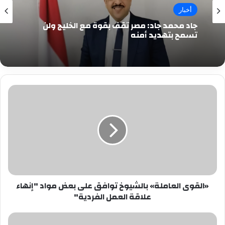
أخبار
جاد محمد جاد: مصر تقف بقوة مع الخليج ولن
تسمح بتهديد أمنه
«القوى
العاملة»
بالشيوخ
توافق
على
بعض
مواد
"إنهاء
علاقة
«القوى العاملة» بالشيوخ توافق على بعض مواد "إنهاء
العمل
علاقة العمل الفردية"
الفردية"
لجنة