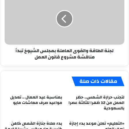
الطاقة
والقوى
العاملة
بمجلس
الشيوخ
تبدأ
مناقشة
مشروع
لجنة الطاقة والقوى العاملة بمجلس الشيوخ تبدأ
قانون
مناقشة مشروع قانون العمل
العمل
مقالات ذات صلة
لتجنب حرارة الشمس.. حظر
بمناسبة عيد العمال .. تعديل
العمل من 12 ظهرا للثالثة عصرا
مواعيد صرف معاشات مايو
بالسعودية
«التعليم» تعلن موعد بدء إجازة
بدء صلاة جنازة القمص كاهن