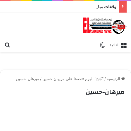
وقفات مباركة مع سورة الحج.. الجامع الأزهر يعقد اليوم ملتقى القضايا المعاصرة اليوم
بح
الوضع المظلم
القائمة
الرئيسية
/
"جُنح" الهرم تتحفظ على مريهان حسين
/
ميرهان-حسين
ميرهان-حسين